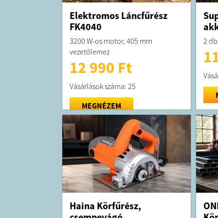
Elektromos Láncfűrész
Su
FK4040
akk
3200 W-os motor, 405 mm
2 db
vezetőlemez
11
12 990 Ft
Vásá
Vásárlások száma: 25
MEGNÉZEM
Haina Körfűrész,
ON
csempevágó
Kör