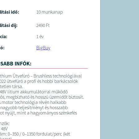
lítási idő:
10 munkanap
ítási díj:
2490 Ft
cia:
1 év
tó:
BigBuy
SABB INFÓK:
thium Ütvefúró – Brushless technológiával
22 ütvefúró a profi és hobbi barkácsolók
tetlen társa.
 48V lítium akkumulátorral működő
rős, megbízható és hosszú üzemidőt biztosít.
s motor technológia révén halkabb
nagyobb teljesítményt és hosszabb
ot nyújt, mint a hagyományos szénkefés
mzők:
: 48V
ám: 0–350 / 0–1350 fordulat/perc (két