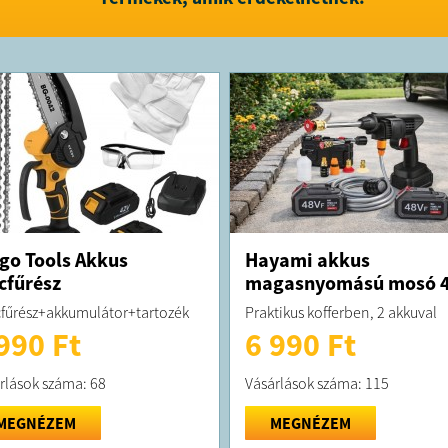
go Tools Akkus
Hayami akkus
cfűrész
magasnyomású mosó 
fűrész+akkumulátor+tartozék
Praktikus kofferben, 2 akkuval
990 Ft
6 990 Ft
rlások száma: 68
Vásárlások száma: 115
MEGNÉZEM
MEGNÉZEM