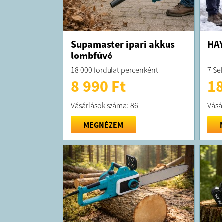
Supamaster ipari akkus
HAY
lombfúvó
18 000 fordulat percenként
7 Se
8 990 Ft
18
Vásárlások száma: 86
Vásá
MEGNÉZEM