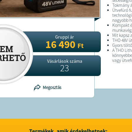
sebességfo
Tokmány á
Ütvefúró 
technológi
nagyobb h
Kompakt é
munkavég
Mit kapsz
Gruppi ár
THO 48V üt
16 490
Ft
Gyors tölt
A THO Lith
könnyebben
vagy ütvef
Vásárlások száma
23
FELTÉTELE
Megosztás
A megrend
kiszállítás
A terméket
Termékek, amik érdekelhetnek: