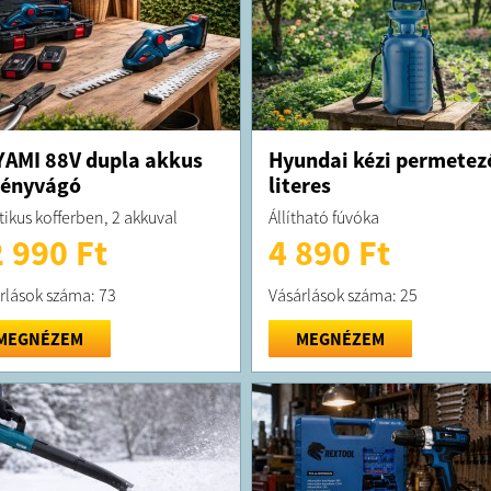
AMI 88V dupla akkus
Hyundai kézi permetez
vényvágó
literes
tikus kofferben, 2 akkuval
Állítható fúvóka
 990 Ft
4 890 Ft
rlások száma: 73
Vásárlások száma: 25
MEGNÉZEM
MEGNÉZEM