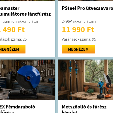
pamaster
PSteel Pro ütvecsavar
umulátoros láncfűrész
 lítium-ion akkumulátor
2×96V akkumulátorral
 490 Ft
11 990 Ft
rlások száma: 25
Vásárlások száma: 95
MEGNÉZEM
MEGNÉZEM
EX Fémdaraboló
Metszőolló és fűrész
fűrész
készlet