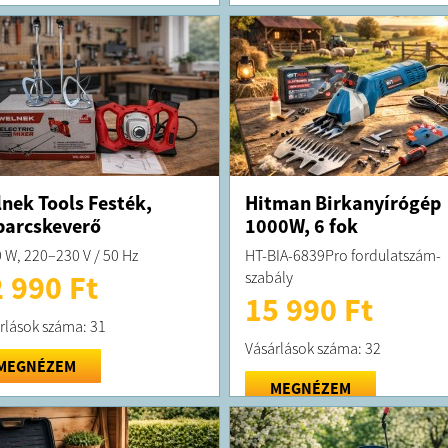
nek Tools Festék,
Hitman Birkanyírógép
arcskeverő
1000W, 6 fok
 W, 220–230 V / 50 Hz
HT-BIA-6839Pro fordulatszám-
szabály
 990 Ft
15 990 Ft
rlások száma: 31
Vásárlások száma: 32
MEGNÉZEM
MEGNÉZEM