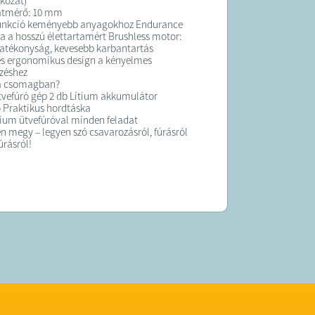
kozat)
tmérő: 10 mm
funkció keményebb anyagokhoz Endurance
a a hosszú élettartamért Brushless motor:
atékonyság, kevesebb karbantartás
s ergonomikus design a kényelmes
zéshez
 a csomagban?
vefúró gép 2 db Lítium akkumulátor
ő Praktikus hordtáska
ium ütvefúróval minden feladat
 megy – legyen szó csavarozásról, fúrásról
úrásról!
K:
elt termék maximum 10 munkanapon belül
ra kerül!
 forgalmazza a Bigbuy Kft.