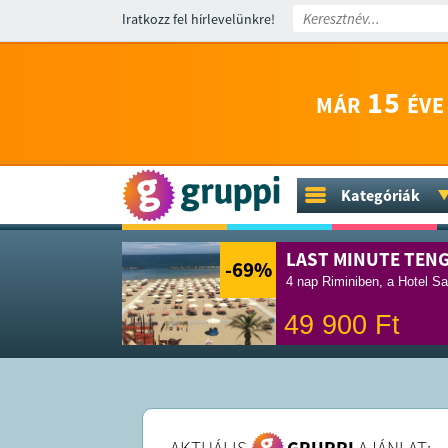
Iratkozz fel hírlevelünkre!
15
MÁR
ÉVE
Kategóriák
LAST MINUTE TEN
-69
%
4 nap Riminiben, a Hotel Sa
49 900
Ft