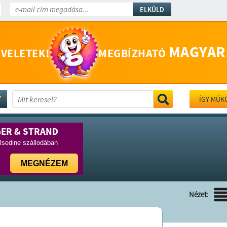
ELKÜLD
MAGYAR
 VELETEK!
MEGBÍZHATÓ
ÍGY MŰK
GER & STRAND
lsedine szállodában
MEGNÉZEM
Nézet: