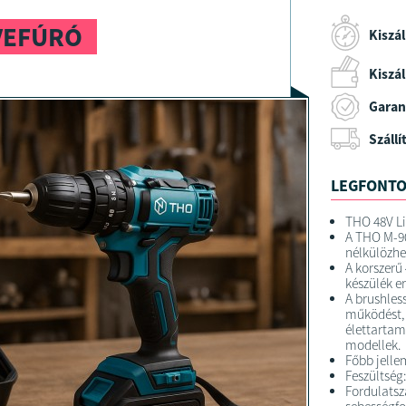
VEFÚRÓ
Kiszál
Kiszáll
Garan
Szállí
LEGFONTO
THO 48V Li
A THO M-90
nélkülözhe
A korszerű
készülék e
A brushles
működést, 
élettartam
modellek.
Főbb jelle
Feszültség
Fordulatsz