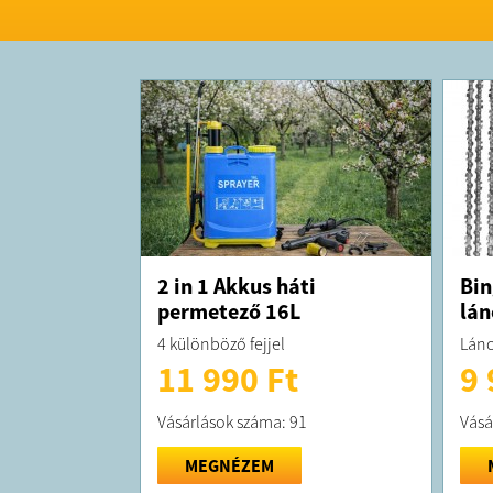
2 in 1 Akkus háti
Bin
permetező 16L
lán
4 különböző fejjel
Lánc
11 990 Ft
9 
Vásárlások száma: 91
Vásá
MEGNÉZEM