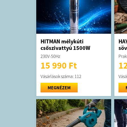
HITMAN mélykúti
HAY
csőszivattyú 1500W
sö
230V-50Hz
Prak
15 990 Ft
12
Vásárlások száma: 112
Vásá
MEGNÉZEM