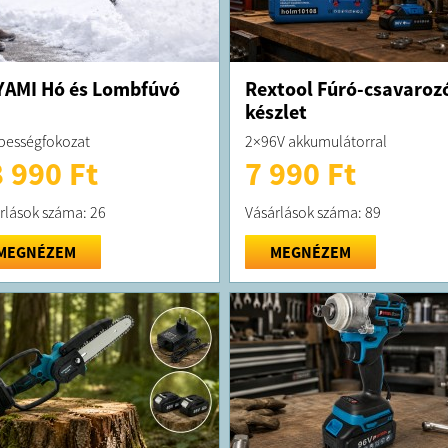
AMI Hó és Lombfúvó
Rextool Fúró-csavaroz
készlet
bességfokozat
2×96V akkumulátorral
 990 Ft
7 990 Ft
rlások száma: 26
Vásárlások száma: 89
MEGNÉZEM
MEGNÉZEM