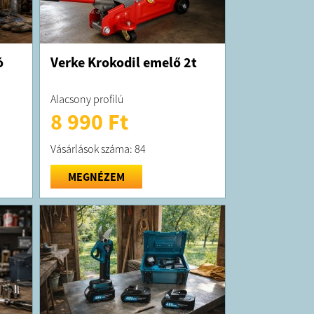
ó
Verke Krokodil emelő 2t
Alacsony profilú
8 990 Ft
Vásárlások száma: 84
MEGNÉZEM