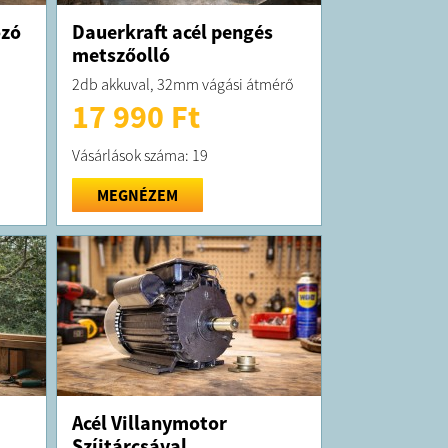
ozó
Dauerkraft acél pengés
metszőolló
2db akkuval, 32mm vágási átmérő
17 990 Ft
Vásárlások száma: 19
MEGNÉZEM
Acél Villanymotor
Szíjtárcsával