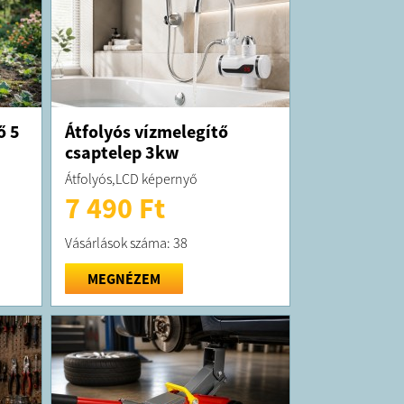
ő 5
Átfolyós vízmelegítő
csaptelep 3kw
Átfolyós,LCD képernyő
7 490 Ft
Vásárlások száma: 38
MEGNÉZEM