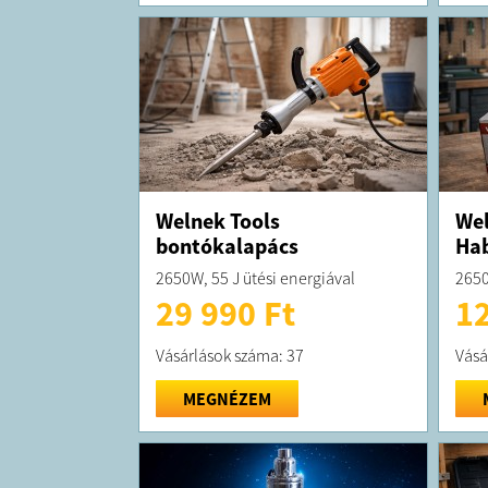
Welnek Tools
Wel
bontókalapács
Hab
2650W, 55 J ütési energiával
2650
29 990 Ft
12
Vásárlások száma: 37
Vásá
MEGNÉZEM