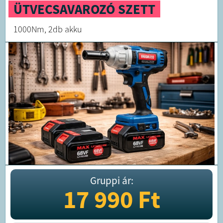
ÜTVECSAVAROZÓ SZETT
1000Nm, 2db akku
Gruppi ár:
17 990
Ft