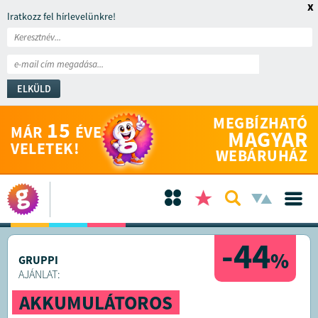
x
Iratkozz fel hírlevelünkre!
ELKÜLD
MEGBÍZHATÓ
15
MÁR
ÉVE
MAGYAR
VELETEK!
WEBÁRUHÁZ
-44
%
GRUPPI
AJÁNLAT:
AKKUMULÁTOROS