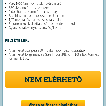
Max. 1000 Nm nyomaték – extrém erő
68V akkumulátoros rendszer
2 db lítium akkumulátor a csomagban
Brushless motor – hosszabb élettartam
1/2” meghajtás – univerzális használat
Ergonomikus kialakítás, csúszásmentes markolat
Gyors és hatékony csavarozás / lazítás
FELTÉTELEK:
A terméket átlagosan 10 munkanapon belül kiszállítjuk!
A terméket forgalmazza a Sale Import Kft., cím: 1089 Bp. Könyves
Kálmán krt 76.
NEM ELÉRHETŐ
Vissza az összes ajánlathoz