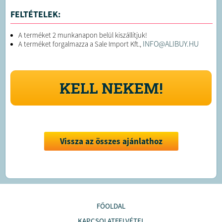
FELTÉTELEK:
A terméket 2 munkanapon belül kiszállítjuk!
INFO@ALIBUY.HU
A terméket forgal
mazza a Sale Import Kft.,
KELL NEKEM!
Vissza az összes ajánlathoz
FŐOLDAL
KAPCSOLATFELVÉTEL