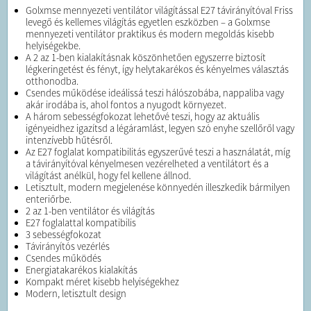
Golxmse mennyezeti ventilátor világítással E27 távirányítóval Friss
levegő és kellemes világítás egyetlen eszközben – a Golxmse
mennyezeti ventilátor praktikus és modern megoldás kisebb
helyiségekbe.
A 2 az 1-ben kialakításnak köszönhetően egyszerre biztosít
légkeringetést és fényt, így helytakarékos és kényelmes választás
otthonodba.
Csendes működése ideálissá teszi hálószobába, nappaliba vagy
akár irodába is, ahol fontos a nyugodt környezet.
A három sebességfokozat lehetővé teszi, hogy az aktuális
igényeidhez igazítsd a légáramlást, legyen szó enyhe szellőről vagy
intenzívebb hűtésről.
Az E27 foglalat kompatibilitás egyszerűvé teszi a használatát, míg
a távirányítóval kényelmesen vezérelheted a ventilátort és a
világítást anélkül, hogy fel kellene állnod.
Letisztult, modern megjelenése könnyedén illeszkedik bármilyen
enteriőrbe.
2 az 1-ben ventilátor és világítás
E27 foglalattal kompatibilis
3 sebességfokozat
Távirányítós vezérlés
Csendes működés
Energiatakarékos kialakítás
Kompakt méret kisebb helyiségekhez
Modern, letisztult design