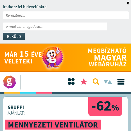
x
Iratkozz fel hírlevelünkre!
ELKÜLD
MEGBÍZHATÓ
15
MÁR
ÉVE
MAGYAR
VELETEK!
WEBÁRUHÁZ
-62
%
GRUPPI
AJÁNLAT:
MENNYEZETI VENTILÁTOR