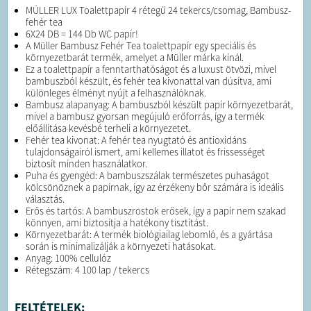
MÜLLER LUX Toalettpapír 4 rétegű 24 tekercs/csomag, Bambusz-
fehér tea
6X24 DB = 144 Db WC papír!
A Müller Bambusz Fehér Tea toalettpapír egy speciális és
környezetbarát termék, amelyet a Müller márka kínál.
Ez a toalettpapír a fenntarthatóságot és a luxust ötvözi, mivel
bambuszból készült, és fehér tea kivonattal van dúsítva, ami
különleges élményt nyújt a felhasználóknak.
Bambusz alapanyag: A bambuszból készült papír környezetbarát,
mivel a bambusz gyorsan megújuló erőforrás, így a termék
előállítása kevésbé terheli a környezetet.
Fehér tea kivonat: A fehér tea nyugtató és antioxidáns
tulajdonságairól ismert, ami kellemes illatot és frissességet
biztosít minden használatkor.
Puha és gyengéd: A bambuszszálak természetes puhaságot
kölcsönöznek a papírnak, így az érzékeny bőr számára is ideális
választás.
Erős és tartós: A bambuszrostok erősek, így a papír nem szakad
könnyen, ami biztosítja a hatékony tisztítást.
Környezetbarát: A termék biológiailag lebomló, és a gyártása
során is minimalizálják a környezeti hatásokat.
Anyag: 100% cellulóz
Rétegszám: 4 100 lap / tekercs
FELTÉTELEK: