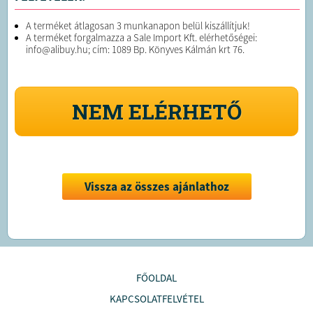
A terméket átlagosan 3 munkanapon belül kiszállítjuk!
A terméket forgalmazza a Sale Import Kft. elérhetőségei:
info@alibuy.hu; cím: 1089 Bp. Könyves Kálmán krt 76.
NEM ELÉRHETŐ
Vissza az összes ajánlathoz
FŐOLDAL
KAPCSOLATFELVÉTEL