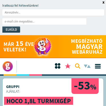
x
Iratkozz fel hírlevelünkre!
ELKÜLD
MEGBÍZHATÓ
15
MÁR
ÉVE
MAGYAR
VELETEK!
WEBÁRUHÁZ
-53
%
GRUPPI
AJÁNLAT:
HOCO 1,8L TURMIXGÉP