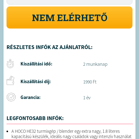
NEM ELÉRHETŐ
RÉSZLETES INFÓK AZ AJÁNLATRÓL:
Kiszállítási idő:
2 munkanap
Kiszállítási díj:
1990 Ft
Garancia:
1 év
LEGFONTOSABB INFÓK:
A HOCO HE32 turmixgép / blender egy extra nagy, 1.8 literes
kapacitású készülék, ideális nagy családok vagy intenzív használat