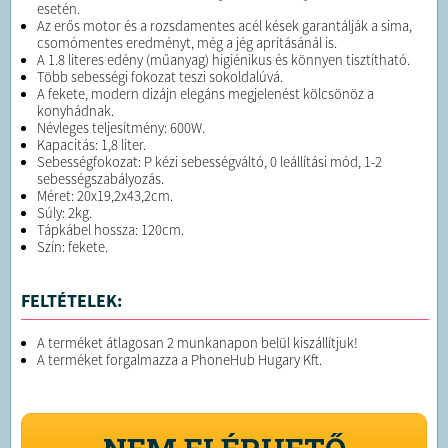
esetén.
Az erős motor és a rozsdamentes acél kések garantálják a sima,
csomómentes eredményt, még a jég aprításánál is.
A 1.8 literes edény (műanyag) higiénikus és könnyen tisztítható.
Több sebességi fokozat teszi sokoldalúvá.
A fekete, modern dizájn elegáns megjelenést kölcsönöz a
konyhádnak.
Névleges teljesítmény: 600W.
Kapacitás: 1,8 liter.
Sebességfokozat: P kézi sebességváltó, 0 leállítási mód, 1-2
sebességszabályozás.
Méret: 20x19,2x43,2cm.
Súly: 2kg.
Tápkábel hossza: 120cm.
Szín: fekete.
FELTÉTELEK:
A terméket átlagosan 2 munkanapon belül kiszállítjuk!
A terméket forgalmazza a PhoneHub Hugary Kft.