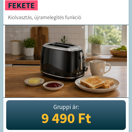
FEKETE
Kiolvasztás, újramelegítés funkció
Gruppi ár:
9 490
Ft