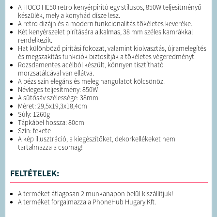
A HOCO HE50 retro kenyérpirító egy stílusos, 850W teljesítményű
készülék, mely a konyhád dísze lesz.
A retro dizájn és a modern funkcionalitás tökéletes keveréke.
Két kenyérszelet pirítására alkalmas, 38 mm széles kamrákkal
rendelkezik.
Hat különböző pirítási fokozat, valamint kiolvasztás, újramelegítés
és megszakítás funkciók biztosítják a tökéletes végeredményt.
Rozsdamentes acélból készült, könnyen tisztítható
morzsatálcával van ellátva.
A bézs szín elegáns és meleg hangulatot kölcsönöz.
Névleges teljesítmény: 850W
A sütősáv szélessége: 38mm
Méret: 29,5x19,3x18,4cm
Súly: 1260g
Tápkábel hossza: 80cm
Szín: fekete
A kép illusztráció, a kiegészítőket, dekorkellékeket nem
tartalmazza a csomag!
FELTÉTELEK:
A terméket átlagosan 2 munkanapon belül kiszállítjuk!
A terméket forgalmazza a PhoneHub Hugary Kft.