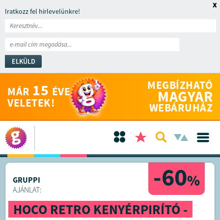
x
Iratkozz fel hírlevelünkre!
ELKÜLD
MEGBÍZHATÓ
15
MÁR
ÉVE
MAGYAR
VELETEK!
WEBÁRUHÁZ
-60
%
GRUPPI
AJÁNLAT:
HOCO RETRO KENYÉRPIRÍTÓ -