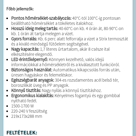
Főbb jellemzők:
Pontos hőmérséklet-szabályozás:
40°C-tól 100°C-ig pontosan
beállítható hőmérséklet a tökéletes italokhoz.
Hosszú ideig meleg tartás:
40-60°C-on kb. 4 órán át, 80-90°C-on
kb. 1 órán át tartja melegen a vizet.
Gyors forralás:
Kb. 6 perc alatt felforralja a vizet a Strix termosztát
és a kiváló minőségű fűtőelem segítségével.
Nagy kapacitás:
1,7 literes űrtartalom, akár 8 csésze ital
elkészítésére elegendő.
LED érintőképernyő:
Könnyen kezelhető, valós idejű
információkkal a hőmérsékletről és a kiválasztott funkcióról.
Biztonságos használat:
Automatikus kikapcsolás forrás után,
üresen hagyáskor és felemeléskor.
Egészségbarát anyagok:
304-es rozsdamentes acél belső tér,
boroszilikát üveg és PP anyagok.
Könnyű tisztítás:
Nagy nyílás a könnyű tisztításhoz.
Ergonomikus kialakítás:
Kényelmes fogantyú és egy gombbal
nyitható fedél.
1500-1700 W
220-240 V feszültség
219x173x288 mm
FELTÉTELEK: