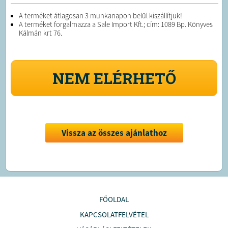
A terméket átlagosan 3 munkanapon belül kiszállítjuk!
A terméket forgalmazza a Sale Import Kft.; cím: 1089 Bp. Könyves
Kálmán krt 76.
NEM ELÉRHETŐ
Vissza az összes ajánlathoz
FŐOLDAL
KAPCSOLATFELVÉTEL