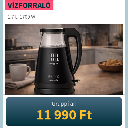
VÍZFORRALÓ
1,7 L, 1700 W
Gruppi ár:
11 990
Ft