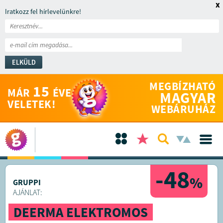
x
Iratkozz fel hírlevelünkre!
ELKÜLD
MEGBÍZHATÓ
15
MÁR
ÉVE
MAGYAR
VELETEK!
WEBÁRUHÁZ
-48
%
GRUPPI
AJÁNLAT:
DEERMA ELEKTROMOS