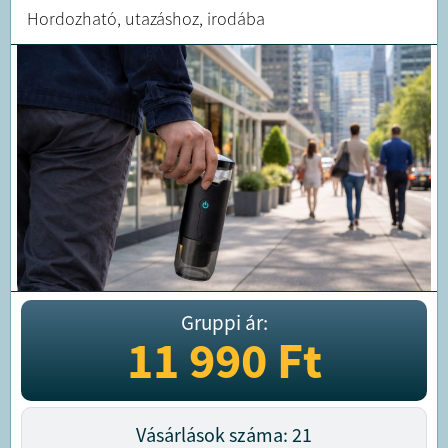
Hordozható, utazáshoz, irodába
Gruppi ár:
11 990
Ft
Vásárlások száma: 21