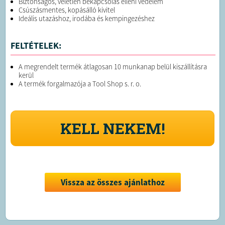
Biztonságos, véletlen bekapcsolás elleni védelem
Csúszásmentes, kopásálló kivitel
Ideális utazáshoz, irodába és kempingezéshez
FELTÉTELEK:
A megrendelt termék átlagosan 10 munkanap belül kiszállításra
kerül
A termék forgalmazója a Tool Shop s. r. o.
KELL NEKEM!
Vissza az összes ajánlathoz