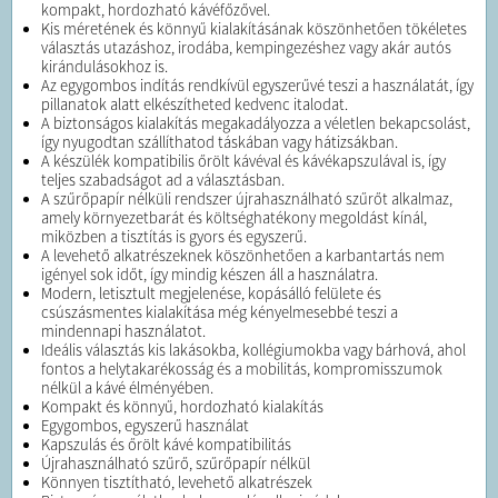
kompakt, hordozható kávéfőzővel.
Kis méretének és könnyű kialakításának köszönhetően tökéletes
választás utazáshoz, irodába, kempingezéshez vagy akár autós
kirándulásokhoz is.
Az egygombos indítás rendkívül egyszerűvé teszi a használatát, így
pillanatok alatt elkészítheted kedvenc italodat.
A biztonságos kialakítás megakadályozza a véletlen bekapcsolást,
így nyugodtan szállíthatod táskában vagy hátizsákban.
A készülék kompatibilis őrölt kávéval és kávékapszulával is, így
teljes szabadságot ad a választásban.
A szűrőpapír nélküli rendszer újrahasználható szűrőt alkalmaz,
amely környezetbarát és költséghatékony megoldást kínál,
miközben a tisztítás is gyors és egyszerű.
A levehető alkatrészeknek köszönhetően a karbantartás nem
igényel sok időt, így mindig készen áll a használatra.
Modern, letisztult megjelenése, kopásálló felülete és
csúszásmentes kialakítása még kényelmesebbé teszi a
mindennapi használatot.
Ideális választás kis lakásokba, kollégiumokba vagy bárhová, ahol
fontos a helytakarékosság és a mobilitás, kompromisszumok
nélkül a kávé élményében.
Kompakt és könnyű, hordozható kialakítás
Egygombos, egyszerű használat
Kapszulás és őrölt kávé kompatibilitás
Újrahasználható szűrő, szűrőpapír nélkül
Könnyen tisztítható, levehető alkatrészek