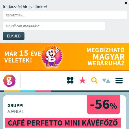
x
Iratkozz fel hírlevelünkre!
ELKÜLD
MEGBÍZHATÓ
15
MÁR
ÉVE
MAGYAR
VELETEK!
WEBÁRUHÁZ
-56
%
GRUPPI
AJÁNLAT:
CAFÉ PERFETTO MINI KÁVÉFŐZŐ