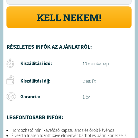
KELL NEKEM!
RÉSZLETES INFÓK AZ AJÁNLATRÓL:
Kiszállítási idő:
10 munkanap
Kiszállítási díj:
2490 Ft
Garancia:
1 év
LEGFONTOSABB INFÓK:
Hordozható mini kávéfőző kapszulához és őrölt kávéhoz
Élvezd a frissen főzött kávé élményét bárhol és bármikor ezzel a