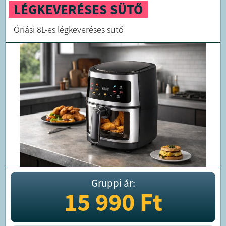
LÉGKEVERÉSES SÜTŐ
Óriási 8L-es légkeveréses sütő
Gruppi ár:
15 990
Ft