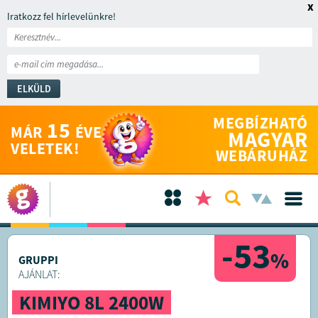
x
Iratkozz fel hírlevelünkre!
ELKÜLD
MEGBÍZHATÓ
15
MÁR
ÉVE
MAGYAR
VELETEK!
WEBÁRUHÁZ
-53
%
GRUPPI
AJÁNLAT:
KIMIYO 8L 2400W