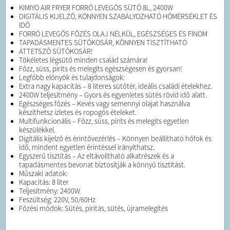
KIMIYO AIR FRYER FORRÓ LEVEGŐS SÜTŐ 8L, 2400W
DIGITÁLIS KIJELZŐ, KÖNNYEN SZABÁLYOZHATÓ HŐMÉRSÉKLET ÉS
IDŐ
FORRÓ LEVEGŐS FŐZÉS OLAJ NÉLKÜL, EGÉSZSÉGES ÉS FINOM
TAPADÁSMENTES SÜTŐKOSÁR, KÖNNYEN TISZTÍTHATÓ
ÁTTETSZŐ SÜTŐKOSÁR!
Tökéletes légsütő minden család számára!
Főzz, süss, piríts és melegíts egészségesen és gyorsan!
Legfőbb előnyök és tulajdonságok:
Extra nagy kapacitás – 8 literes sütőtér, ideális családi ételekhez.
2400W teljesítmény – Gyors és egyenletes sütés rövid idő alatt.
Egészséges főzés – Kevés vagy semennyi olajat használva
készíthetsz ízletes és ropogós ételeket.
Multifunkcionális – Főzz, süss, piríts és melegíts egyetlen
készülékkel.
Digitális kijelző és érintővezérlés – Könnyen beállítható hőfok és
idő, mindent egyetlen érintéssel irányíthatsz.
Egyszerű tisztítás – Az eltávolítható alkatrészek és a
tapadásmentes bevonat biztosítják a könnyű tisztítást.
Műszaki adatok:
Kapacitás: 8 liter
Teljesítmény: 2400W
Feszültség: 220V, 50/60Hz
Főzési módok: Sütés, pirítás, sütés, újramelegítés