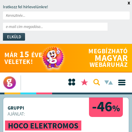
x
Iratkozz fel hírlevelünkre!
ELKÜLD
MEGBÍZHATÓ
15
MÁR
ÉVE
MAGYAR
VELETEK!
WEBÁRUHÁZ
-46
%
GRUPPI
AJÁNLAT:
HOCO ELEKTROMOS