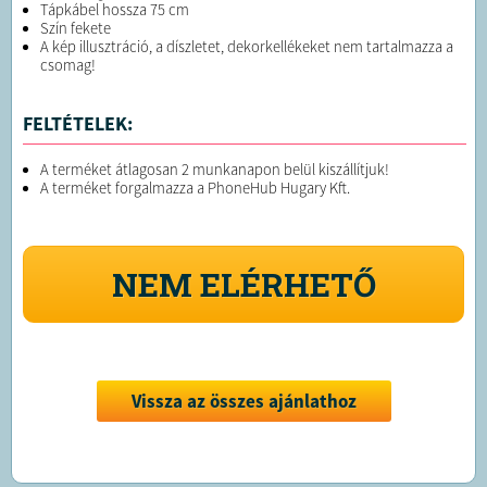
Tápkábel hossza 75 cm
Szín fekete
A kép illusztráció, a díszletet, dekorkellékeket nem tartalmazza a
csomag!
FELTÉTELEK:
A terméket átlagosan 2 munkanapon belül kiszállítjuk!
A terméket forgalmazza a PhoneHub Hugary Kft.
NEM ELÉRHETŐ
Vissza az összes ajánlathoz