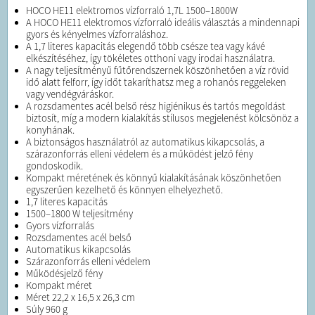
HOCO HE11 elektromos vízforraló 1,7L 1500–1800W
A HOCO HE11 elektromos vízforraló ideális választás a mindennapi
gyors és kényelmes vízforraláshoz.
A 1,7 literes kapacitás elegendő több csésze tea vagy kávé
elkészítéséhez, így tökéletes otthoni vagy irodai használatra.
A nagy teljesítményű fűtőrendszernek köszönhetően a víz rövid
idő alatt felforr, így időt takaríthatsz meg a rohanós reggeleken
vagy vendégváráskor.
A rozsdamentes acél belső rész higiénikus és tartós megoldást
biztosít, míg a modern kialakítás stílusos megjelenést kölcsönöz a
konyhának.
A biztonságos használatról az automatikus kikapcsolás, a
szárazonforrás elleni védelem és a működést jelző fény
gondoskodik.
Kompakt méretének és könnyű kialakításának köszönhetően
egyszerűen kezelhető és könnyen elhelyezhető.
1,7 literes kapacitás
1500–1800 W teljesítmény
Gyors vízforralás
Rozsdamentes acél belső
Automatikus kikapcsolás
Szárazonforrás elleni védelem
Működésjelző fény
Kompakt méret
Méret 22,2 x 16,5 x 26,3 cm
Súly 960 g