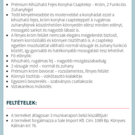
Prémium Kihúzható Fejes Konyhai Csaptelep – Króm, 2 Funkciós
Zuhanyfejjel
Tedd kényelmesebbé és modernebbé a konyhádat ezzel a
kihúzható fejes, króm konyhai csapteleppel! A rugalmas
zuhanyfejnek köszönhetően könnyedén elérsz minden edényt,
mosogató sarkot és nagyobb lábast is.
A fényes króm felület nemcsak elegáns megjelenést biztosít,
hanem korrózióálló és könnyen tisztítható is. A csaptelep
egyetlen mozdulattal váltható normál vízsugár és zuhany funkció
között, így gyorsabb és hatékonyabb mosogatást tesz lehetővé.
Fő előnyök:
Kihúzható, rugalmas fej – nagyobb mozgásszabadság
2 vízsugár mód – normál és zuhany
Prémium króm bevonat – rozsdamentes, fényes felület
Könnyű tisztítás – vízkőtaszító kialakítás
Egyszerű beszerelés – szabványos csatlakozás
Víztakarékos működés
FELTÉTELEK:
A terméket átlagosan 3 munkanapon belül kiszállítjuk!
A terméket forgalmazza a Sale Import Kft. Cím: 1089 Bp. Könyves
Kálmán krt 76.