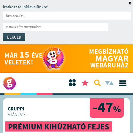
x
Iratkozz fel hírlevelünkre!
ELKÜLD
MEGBÍZHATÓ
15
MÁR
ÉVE
MAGYAR
VELETEK!
WEBÁRUHÁZ
-47
%
GRUPPI
AJÁNLAT:
PRÉMIUM KIHÚZHATÓ FEJES