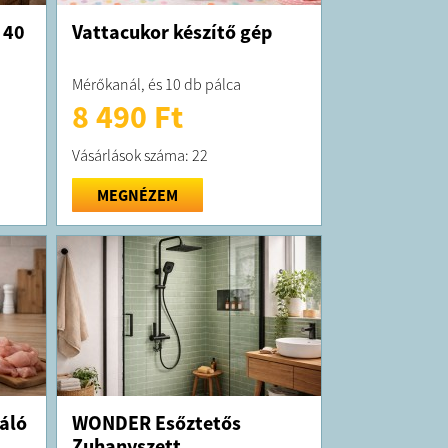
 40
Vattacukor készítő gép
Mérőkanál, és 10 db pálca
8 490 Ft
Vásárlások száma: 22
MEGNÉZEM
áló
WONDER Esőztetős
Zuhanyszett