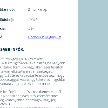
lítási idő:
2 munkanap
ítási díj:
1990 Ft
cia:
1 év
tó:
PhoneHub Hugary Kft
SABB INFÓK:
 turmixgép 1,8L 600W fekete
2 turmixgép ideális választás, ha nagyobb
 italok, turmixok vagy akár jeges frissítők
atékony elkészítésére van szükséged.
gy, 1,8 literes kapacitás lehetővé teszi, hogy
több adaggal készíts, így tökéletes megoldás
számára vagy intenzív mindennapi
a.
jesítményű motor és a rozsdamentes acél
doskodnak az egyenletes, csomómentes
 még keményebb alapanyagok vagy jég
etén is.