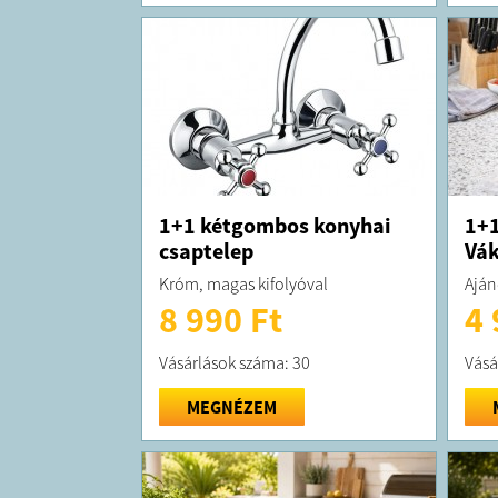
1+1 kétgombos konyhai
1+1
csaptelep
Vá
Króm, magas kifolyóval
Aján
8 990 Ft
4 
Vásárlások száma: 30
Vásá
MEGNÉZEM