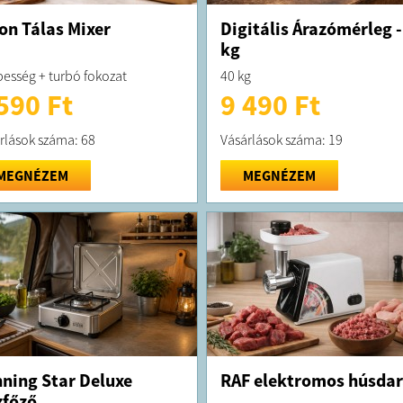
on Tálas Mixer
Digitális Árazómérleg -
kg
besség + turbó fokozat
40 kg
590 Ft
9 490 Ft
rlások száma: 68
Vásárlások száma: 19
MEGNÉZEM
MEGNÉZEM
ning Star Deluxe
RAF elektromos húsdar
főző