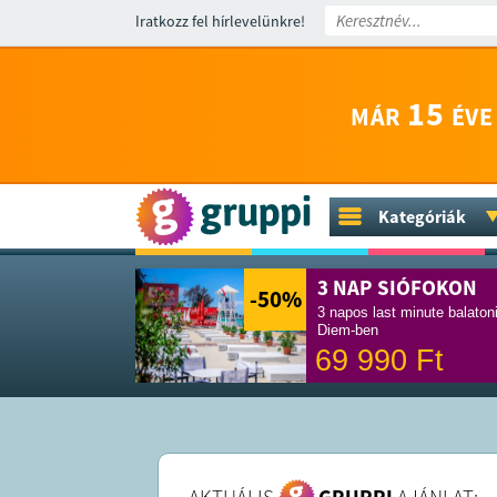
Iratkozz fel hírlevelünkre!
15
MÁR
ÉVE
Kategóriák
3 NAP SIÓFOKON
-50
%
3 napos last minute balaton
Diem-ben
69 990
Ft