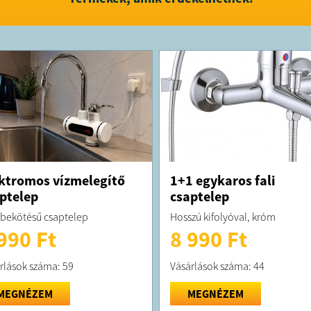
ktromos vízmelegítő
1+1 egykaros fali
ptelep
csaptelep
 bekötésű csaptelep
Hosszú kifolyóval, króm
990 Ft
8 990 Ft
rlások száma: 59
Vásárlások száma: 44
MEGNÉZEM
MEGNÉZEM