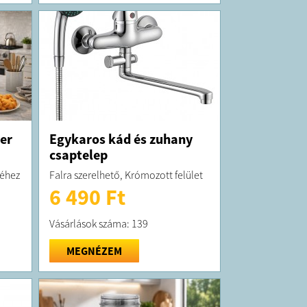
yer
Egykaros kád és zuhany
csaptelep
séhez
Falra szerelhető, Krómozott felület
6 490 Ft
Vásárlások száma: 139
MEGNÉZEM