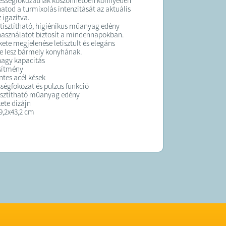
bességfokozatnak köszönhetően könnyedén
atod a turmixolás intenzitását az aktuális
 igazítva.
tisztítható, higiénikus műanyag edény
használatot biztosít a mindennapokban.
kete megjelenése letisztult és elegáns
je lesz bármely konyhának.
 nagy kapacitás
sítmény
tes acél kések
ségfokozat és pulzus funkció
isztítható műanyag edény
ete dizájn
9,2x43,2 cm
hossza 120 cm
K:
 átlagosan 2 munkanapon belül kiszállítjuk!
 forgalmazza a PhoneHub Hugary Kft.