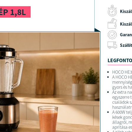
P 1,8L
Kiszál
Kiszáll
Garan
Szállí
LEGFONTO
HOCO HE32
A HOCO HE3
mennyiségű
gyors és h
Az extra na
egyszerre 
családok 
használatr
A 600W tel
kések gon
állagról,
aprítása es