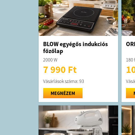
BLOW egyégős indukciós
ORI
főzőlap
2000 W
180 
7 990 Ft
10
Vásárlások száma: 93
Vásá
MEGNÉZEM