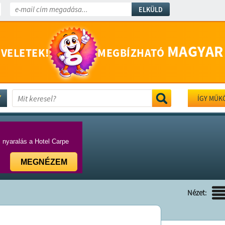
ELKÜLD
MAGYAR
 VELETEK!
MEGBÍZHATÓ
ÍGY MŰK
i nyaralás a Hotel Carpe
MEGNÉZEM
Nézet: