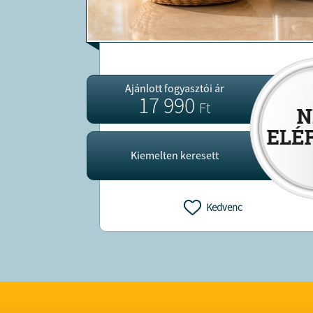
Ajánlott fogyasztói ár
17 990
Ft
Kiemelten keresett
Kedvenc