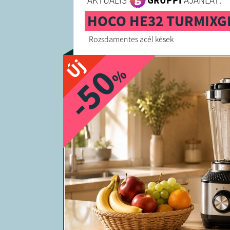
AKTUÁLIS
GRUPPI
AJÁNLAT:
HOCO HE32 TURMIXGÉ
Rozsdamentes acél kések
Új
-50
%