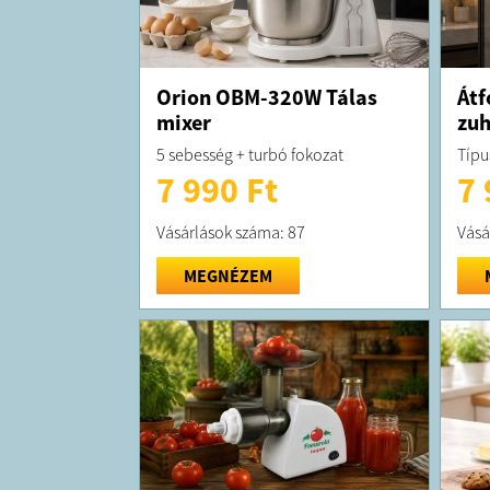
Orion OBM-320W Tálas
Átf
mixer
zuh
5 sebesség + turbó fokozat
Típu
7 990 Ft
7 
Vásárlások száma: 87
Vásá
MEGNÉZEM