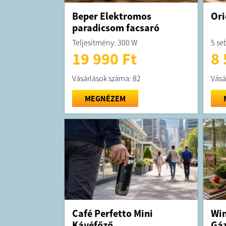
Beper Elektromos
Ori
paradicsom facsaró
Teljesítmény: 300 W
5 se
19 990 Ft
8 
Vásárlások száma: 82
Vásá
MEGNÉZEM
Café Perfetto Mini
Win
Kávéfőző
Gáz