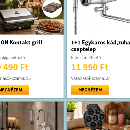
ON Kontakt grill
1+1 Egykaros kád,zuh
csaptelep
fokig nyitható
Falra szerelhető
 490 Ft
11 990 Ft
rlások száma: 95
Vásárlások száma: 24
MEGNÉZEM
MEGNÉZEM