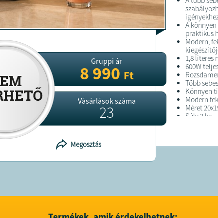
A több se
szabályozh
igényekhez
A könnyen 
praktikus 
Modern, fe
kiegészítő
1,8 literes
Gruppi ár
600W telje
8 990
Ft
Rozsdamen
Több sebes
Könnyen t
Modern fek
Vásárlások száma
23
Méret 20x1
Súly 2 kg
Tápkábel 
Megosztás
FELTÉTELE
A terméket
A terméket
Termékek, amik érdekelhetnek: