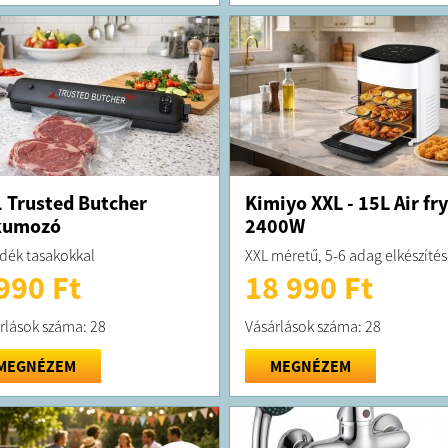
 Trusted Butcher
Kimiyo XXL - 15L Air fr
kumozó
2400W
dék tasakokkal
XXL méretű, 5-6 adag elkészíté
990 Ft
18 990 Ft
rlások száma: 28
Vásárlások száma: 28
MEGNÉZEM
MEGNÉZEM