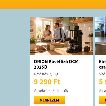
ORION Kávéfőző OCM-
Ele
2025B
csa
4 csészés, 2,1 kg
Alsó
9 290 Ft
5 
Vásárlások száma: 168
Vásá
MEGNÉZEM