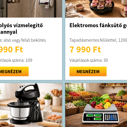
olyós vízmelegítő
Elektromos fánksütő g
annyal
s: alsó vagy felső bekötés
Tapadásmentes felülettel, 120
990 Ft
7 990 Ft
rlások száma: 109
Vásárlások száma: 30
MEGNÉZEM
MEGNÉZEM