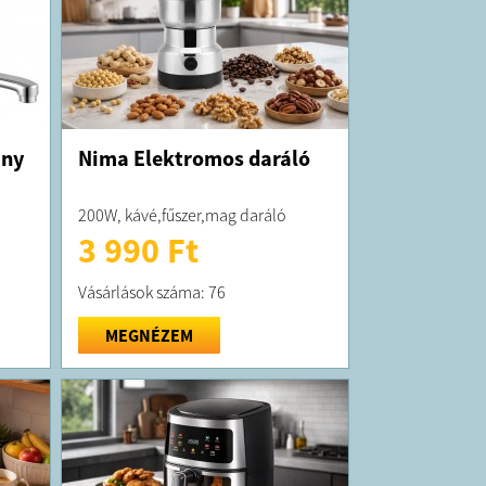
any
Nima Elektromos daráló
200W, kávé,fűszer,mag daráló
3 990 Ft
Vásárlások száma: 76
MEGNÉZEM