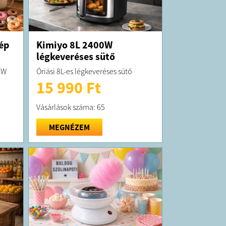
ép
Kimiyo 8L 2400W
légkeveréses sütő
0W
Óriási 8L-es légkeveréses sütő
15 990 Ft
Vásárlások száma: 65
MEGNÉZEM