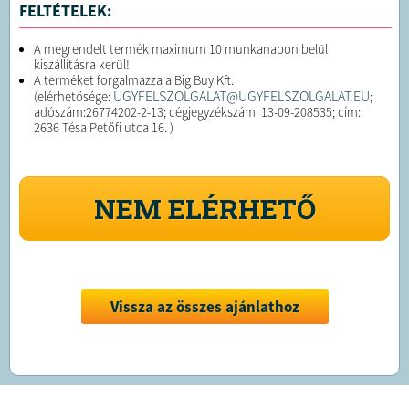
FELTÉTELEK:
A megrendelt termék maximum 10 munkanapon belül
kiszállításra kerül!
A terméket forgalmazza a Big Buy Kft.
UGYFELSZOLGALAT@UGYFELSZOLGALAT.EU
(elérhetősége:
;
adószám:26774202-2-13; cégjegyzékszám: 13-09-208535; cím:
2636 Tésa Petőfi utca 16. )
NEM ELÉRHETŐ
Vissza az összes ajánlathoz