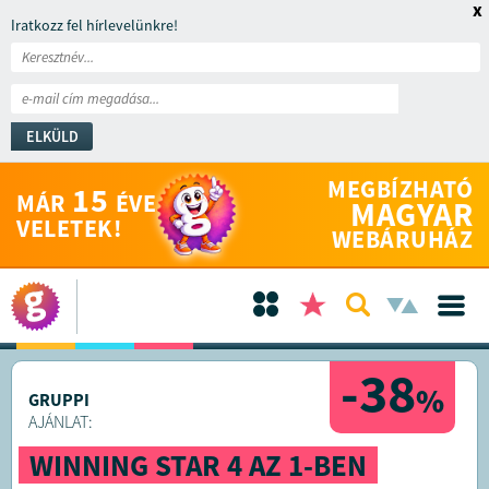
x
Iratkozz fel hírlevelünkre!
ELKÜLD
MEGBÍZHATÓ
15
MÁR
ÉVE
MAGYAR
VELETEK!
WEBÁRUHÁZ
-38
%
GRUPPI
AJÁNLAT:
WINNING STAR 4 AZ 1-BEN