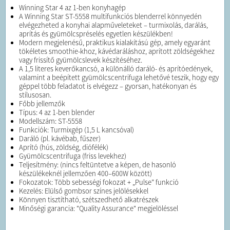
Winning Star 4 az 1-ben konyhagép
A Winning Star ST-5558 multifunkciós blenderrel könnyedén
elvégezheted a konyhai alapműveleteket – turmixolás, darálás,
aprítás és gyümölcspréselés egyetlen készülékben!
Modern megjelenésű, praktikus kialakítású gép, amely egyaránt
tökéletes smoothie-khoz, kávédaráláshoz, aprított zöldségekhez
vagy frissítő gyümölcslevek készítéséhez.
A 1,5 literes keverőkancsó, a különálló daráló- és aprítóedények,
valamint a beépített gyümölcscentrifuga lehetővé teszik, hogy egy
géppel több feladatot is elvégezz – gyorsan, hatékonyan és
stílusosan.
Főbb jellemzők
Típus: 4 az 1-ben blender
Modellszám: ST-5558
Funkciók: Turmixgép (1,5 L kancsóval)
Daráló (pl. kávébab, fűszer)
Aprító (hús, zöldség, diófélék)
Gyümölcscentrifuga (friss levekhez)
Teljesítmény: (nincs feltüntetve a képen, de hasonló
készülékeknél jellemzően 400–600W között)
Fokozatok: Több sebességi fokozat + „Pulse” funkció
Kezelés: Elülső gombsor színes jelölésekkel
Könnyen tisztítható, szétszedhető alkatrészek
Minőségi garancia: "Quality Assurance" megjelöléssel