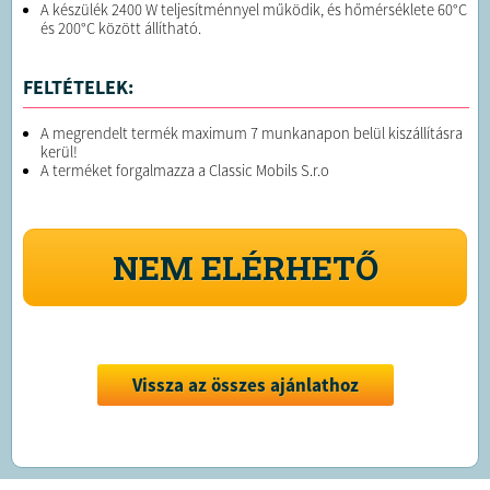
A készülék 2400 W teljesítménnyel működik, és hőmérséklete 60°C
és 200°C között állítható.
FELTÉTELEK:
A megrendelt termék maximum 7 munkanapon belül kiszállításra
kerül!
A terméket forgalmazza a Classic Mobils S.r.o
NEM ELÉRHETŐ
Vissza az összes ajánlathoz