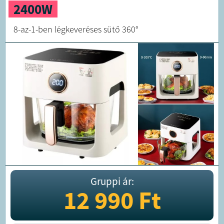
2400W
8-az-1-ben légkeveréses sütő 360°
Gruppi ár:
12 990
Ft