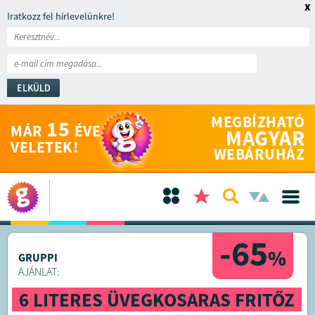
x
Iratkozz fel hírlevelünkre!
ELKÜLD
MEGBÍZHATÓ
15
MÁR
ÉVE
MAGYAR
VELETEK!
WEBÁRUHÁZ
-65
%
GRUPPI
AJÁNLAT:
6 LITERES ÜVEGKOSARAS FRITŐZ