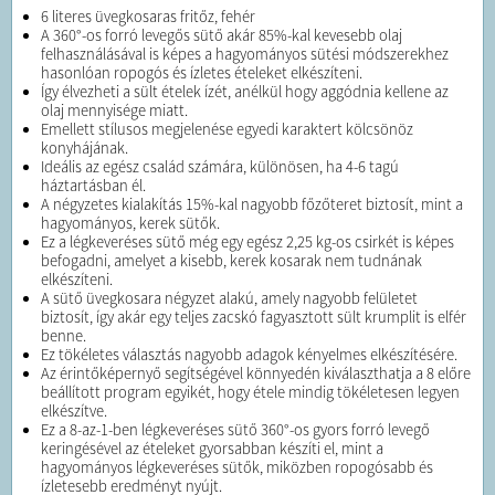
6 literes üvegkosaras fritőz, fehér
A 360°-os forró levegős sütő akár 85%-kal kevesebb olaj
felhasználásával is képes a hagyományos sütési módszerekhez
hasonlóan ropogós és ízletes ételeket elkészíteni.
Így élvezheti a sült ételek ízét, anélkül hogy aggódnia kellene az
olaj mennyisége miatt.
Emellett stílusos megjelenése egyedi karaktert kölcsönöz
konyhájának.
Ideális az egész család számára, különösen, ha 4-6 tagú
háztartásban él.
A négyzetes kialakítás 15%-kal nagyobb főzőteret biztosít, mint a
hagyományos, kerek sütők.
Ez a légkeveréses sütő még egy egész 2,25 kg-os csirkét is képes
befogadni, amelyet a kisebb, kerek kosarak nem tudnának
elkészíteni.
A sütő üvegkosara négyzet alakú, amely nagyobb felületet
biztosít, így akár egy teljes zacskó fagyasztott sült krumplit is elfér
benne.
Ez tökéletes választás nagyobb adagok kényelmes elkészítésére.
Az érintőképernyő segítségével könnyedén kiválaszthatja a 8 előre
beállított program egyikét, hogy étele mindig tökéletesen legyen
elkészítve.
Ez a 8-az-1-ben légkeveréses sütő 360°-os gyors forró levegő
keringésével az ételeket gyorsabban készíti el, mint a
hagyományos légkeveréses sütők, miközben ropogósabb és
ízletesebb eredményt nyújt.