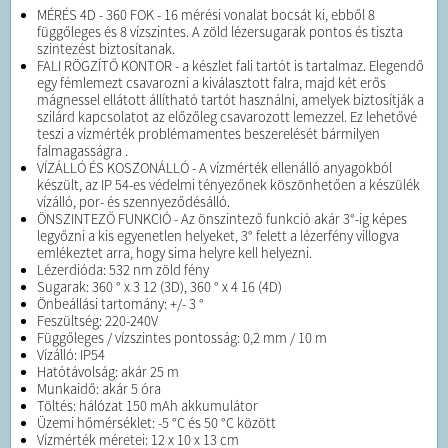
MÉRÉS 4D - 360 FOK - 16 mérési vonalat bocsát ki, ebből 8
függőleges és 8 vízszintes. A zöld lézersugarak pontos és tiszta
szintezést biztosítanak.
FALI RÖGZÍTŐ KONTOR - a készlet fali tartót is tartalmaz. Elegendő
egy fémlemezt csavarozni a kiválasztott falra, majd két erős
mágnessel ellátott állítható tartót használni, amelyek biztosítják a
szilárd kapcsolatot az előzőleg csavarozott lemezzel. Ez lehetővé
teszi a vízmérték problémamentes beszerelését bármilyen
falmagasságra .
VÍZÁLLÓ ÉS KOSZONÁLLÓ - A vízmérték ellenálló anyagokból
készült, az IP 54-es védelmi tényezőnek köszönhetően a készülék
vízálló, por- és szennyeződésálló.
ÖNSZINTEZŐ FUNKCIÓ - Az önszintező funkció akár 3°-ig képes
legyőzni a kis egyenetlen helyeket, 3° felett a lézerfény villogva
emlékeztet arra, hogy sima helyre kell helyezni.
Lézerdióda: 532 nm zöld fény
Sugarak: 360 ° x 3 12 (3D), 360 ° x 4 16 (4D)
Önbeállási tartomány: +/- 3 °
Feszültség: 220-240V
Függőleges / vízszintes pontosság: 0,2 mm / 10 m
Vízálló: IP54
Hatótávolság: akár 25 m
Munkaidő: akár 5 óra
Töltés: hálózat 150 mAh akkumulátor
Üzemi hőmérséklet: -5 °C és 50 °C között
Vízmérték méretei: 12 x 10 x 13 cm