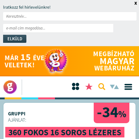
x
Iratkozz fel hírlevelünkre!
ELKÜLD
MEGBÍZHATÓ
15
MÁR
ÉVE
MAGYAR
VELETEK!
WEBÁRUHÁZ
-34
%
GRUPPI
AJÁNLAT:
360 FOKOS 16 SOROS LÉZERES