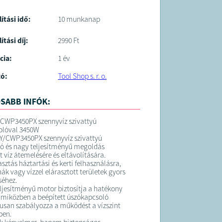
lítási idő:
10 munkanap
ítási díj:
2990 Ft
cia:
1 év
tó:
Tool Shop s. r. o.
SABB INFÓK:
/CWP3450PX szennyvíz szivattyú
olóval 3450W
Y/CWP3450PX szennyvíz szivattyú
ó és nagy teljesítményű megoldás
 víz átemelésére és eltávolítására.
asztás háztartási és kerti felhasználásra,
ák vagy vízzel elárasztott területek gyors
séhez.
ljesítményű motor biztosítja a hatékony
miközben a beépített úszókapcsoló
san szabályozza a működést a vízszint
ben.