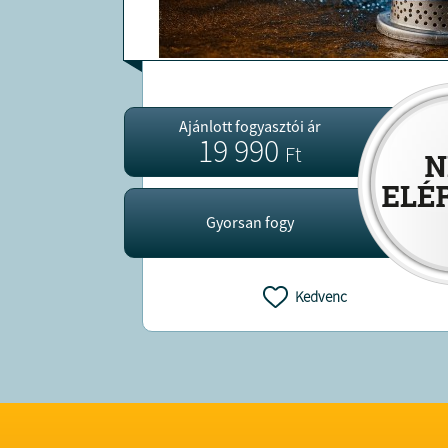
Ajánlott fogyasztói ár
19 990
Ft
Gyorsan fogy
Kedvenc