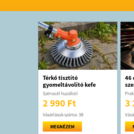
Térkő tisztító
46 
gyomeltávolító kefe
sze
Szénacél huzalból
Prak
2 990 Ft
3 
Vásárlások száma: 38
Vásá
MEGNÉZEM