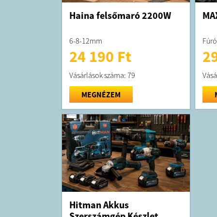
Haina felsőmaró 2200W
MAX
6-8-12mm
Fúró
24 190 Ft
29
Vásárlások száma: 79
Vásá
MEGNÉZEM
Hitman Akkus
Szerszámgép Készlet