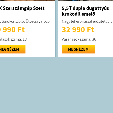
 Szerszámgép Szett
5,5T dupla dugattyús
krokodil emelő
, Sarokcsiszoló, Ütvecsavarozó
Nagy teherbírással erősített 5,5
 990 Ft
32 990 Ft
rlások száma: 18
Vásárlások száma: 36
MEGNÉZEM
MEGNÉZEM