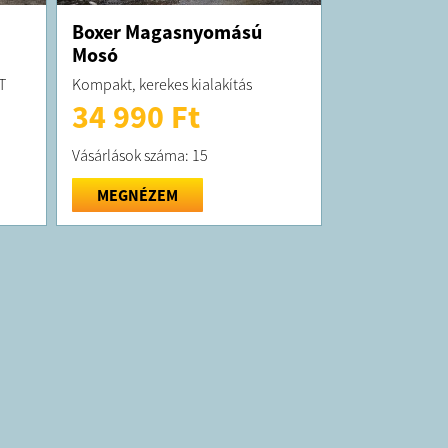
Boxer Magasnyomású
Mosó
T
Kompakt, kerekes kialakítás
34 990 Ft
Vásárlások száma: 15
MEGNÉZEM