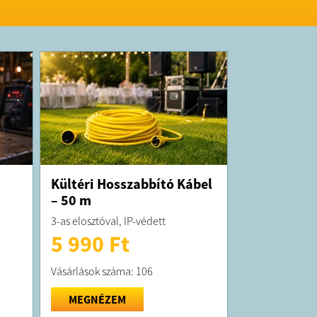
elt termék maximum 10 munkanapon belül
ra kerül!
forgalmazza a Tool Shop s. r. o.
Kültéri Hosszabbító Kábel
– 50 m
3-as elosztóval, IP-védett
5 990 Ft
Vásárlások száma: 106
MEGNÉZEM