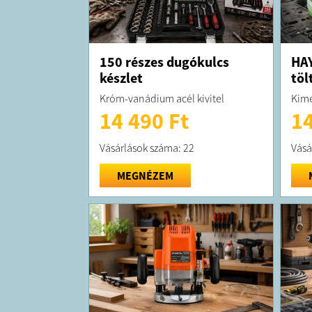
150 részes dugókulcs
HA
készlet
töl
Króm-vanádium acél kivitel
Kime
14 490 Ft
14
Vásárlások száma: 22
Vásá
MEGNÉZEM