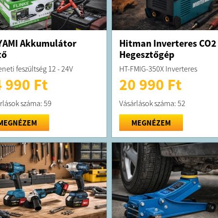
YAMI Akkumulátor
Hitman Inverteres CO2
tő
Hegesztőgép
neti feszültség 12 - 24V
HT-FMIG-350X Inverteres
 990 Ft
20 990 Ft
rlások száma: 59
Vásárlások száma: 52
MEGNÉZEM
MEGNÉZEM