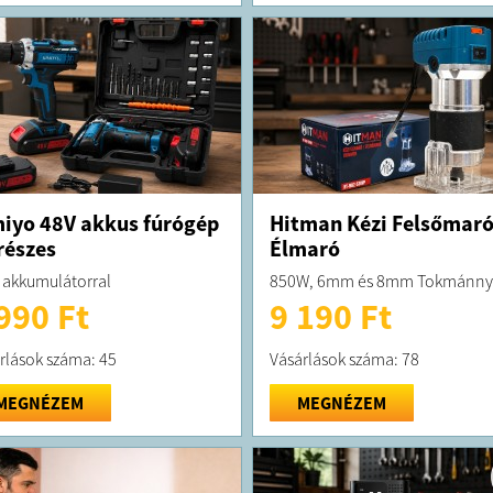
iyo 48V akkus fúrógép
Hitman Kézi Felsőmaró
részes
Élmaró
 akkumulátorral
850W, 6mm és 8mm Tokmánny
990 Ft
9 190 Ft
rlások száma: 45
Vásárlások száma: 78
MEGNÉZEM
MEGNÉZEM