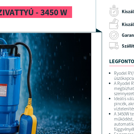
IVATTYÚ - 3450 W
Kiszál
Kiszáll
Garan
Szállí
LEGFONTO
Ryodel RY
úszókapcs
A Ryodel R
megbízhat
szennyezett
Ideális vál
pincék, akn
vízteleníté
A 3450W te
működést, 
automatiku
függvényé