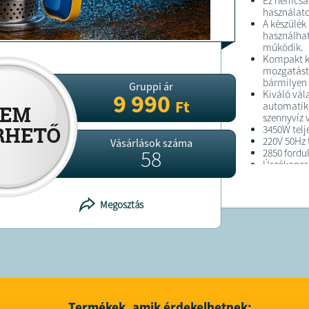
Ez nemcsa
használato
A készülék
használhat
működik.
Kompakt ki
mozgatást 
bármilyen 
Gruppi ár
Kiváló vál
9 990
Ft
automatiku
szennyvíz 
3450W tel
220V 50Hz 
Vásárlások száma
58
2850 fordu
Úszókapcs
Maximális
Vízszállít
1 colos kiv
Megosztás
Maximális
Könnyű kiv
5 kg súly
Alkalmas s
FELTÉTELE
Termékek, amik érdekelhetnek: