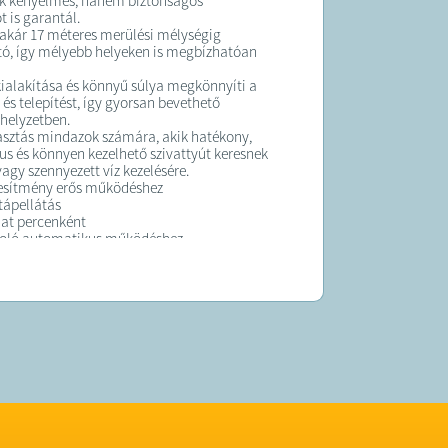
k kényelmes, hanem biztonságos
t is garantál.
 akár 17 méteres merülési mélységig
ó, így mélyebb helyeken is megbízhatóan
alakítása és könnyű súlya megkönnyíti a
és telepítést, így gyorsan bevethető
helyzetben.
asztás mindazok számára, akik hatékony,
s és könnyen kezelhető szivattyút keresnek
vagy szennyezett víz kezelésére.
jesítmény erős működéshez
tápellátás
lat percenként
oló automatikus működéshez
 merülési mélység
17 m
ás 1,8 m3 óránként
ezető nyílás
 vízhőmérséklet
40°C
itel kb.
zennyvíz és szennyezett víz szivattyúzására
K: