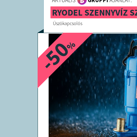
AKTUÁLIS
GRUPPI
AJÁNLAT:
RYODEL SZENNYVÍZ SZ
Úszókapcsolós
-50
%