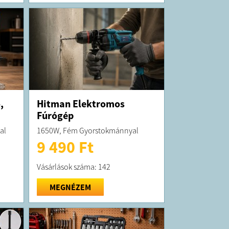
,
Hitman Elektromos
Fúrógép
al
1650W, Fém Gyorstokmánnyal
9 490 Ft
Vásárlások száma: 142
MEGNÉZEM