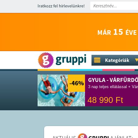
Iratkozz fel hírlevelünkre!
15
MÁR
ÉVE
Kategóriák
GYULA - VÁRFÜRD
-46
%
3 nap teljes ellátással + Vá
48 990
Ft