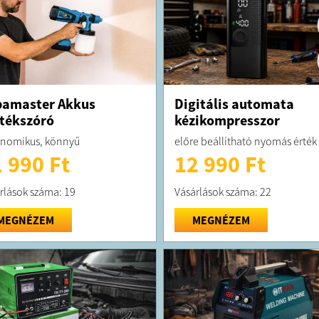
pamaster Akkus
Digitális automata
tékszóró
kézikompresszor
nomikus, könnyű
előre beállítható nyomás érték
 990 Ft
12 990 Ft
rlások száma: 19
Vásárlások száma: 22
MEGNÉZEM
MEGNÉZEM