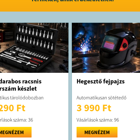
A megrend
kiszállítás
A terméket 
darabos racsnis
Hegesztő fejpajzs
rszám készlet
tikus tárolódobozban
Automatikusan sötétedő
290 Ft
3 990 Ft
rlások száma: 36
Vásárlások száma: 96
MEGNÉZEM
MEGNÉZEM