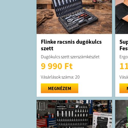
Flinke racsnis dugókulcs
Su
szett
Fes
Dugókulcs szett szerszámkészlet
Ergo
9 990 Ft
11
Vásárlások száma: 20
Vásá
MEGNÉZEM