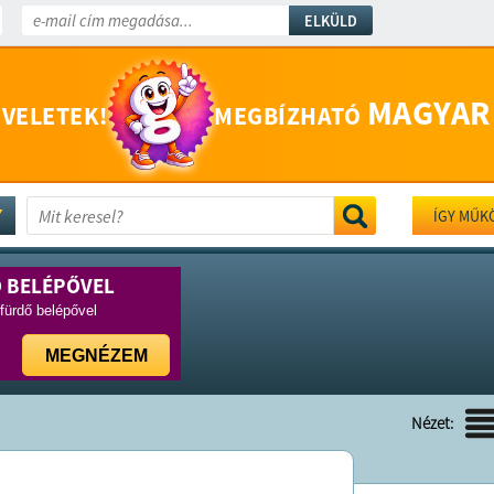
ELKÜLD
MAGYAR
 VELETEK!
MEGBÍZHATÓ
ÍGY MŰK
Ő BELÉPŐVEL
rfürdő belépővel
MEGNÉZEM
Nézet: