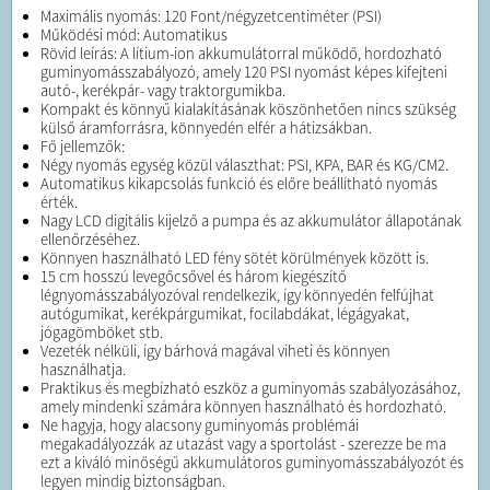
Maximális nyomás: 120 Font/négyzetcentiméter (PSI)
Működési mód: Automatikus
Rövid leírás: A lítium-ion akkumulátorral működő, hordozható
guminyomásszabályozó, amely 120 PSI nyomást képes kifejteni
autó-, kerékpár- vagy traktorgumikba.
Kompakt és könnyű kialakításának köszönhetően nincs szükség
külső áramforrásra, könnyedén elfér a hátizsákban.
Fő jellemzők:
Négy nyomás egység közül választhat: PSI, KPA, BAR és KG/CM2.
Automatikus kikapcsolás funkció és előre beállítható nyomás
érték.
Nagy LCD digitális kijelző a pumpa és az akkumulátor állapotának
ellenőrzéséhez.
Könnyen használható LED fény sötét körülmények között is.
15 cm hosszú levegőcsővel és három kiegészítő
légnyomásszabályozóval rendelkezik, így könnyedén felfújhat
autógumikat, kerékpárgumikat, focilabdákat, légágyakat,
jógagömböket stb.
Vezeték nélküli, így bárhová magával viheti és könnyen
használhatja.
Praktikus és megbízható eszköz a guminyomás szabályozásához,
amely mindenki számára könnyen használható és hordozható.
Ne hagyja, hogy alacsony guminyomás problémái
megakadályozzák az utazást vagy a sportolást - szerezze be ma
ezt a kiváló minőségű akkumulátoros guminyomásszabályozót és
legyen mindig biztonságban.