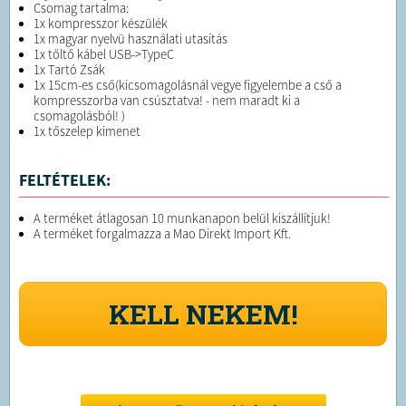
Csomag tartalma:
1x kompresszor készülék
1x magyar nyelvü használati utasítás
1x tőltő kábel USB->TypeC
1x Tartó Zsák
1x 15cm-es cső(kicsomagolásnál vegye figyelembe a cső a
kompresszorba van csúsztatva! - nem maradt ki a
csomagolásból! )
1x tőszelep kimenet
FELTÉTELEK:
A terméket átlagosan 10 munkanapon belül kiszállítjuk!
A terméket forgalmazza a Mao Direkt Import Kft.
KELL NEKEM!