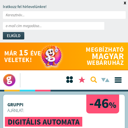
x
Iratkozz fel hírlevelünkre!
ELKÜLD
MEGBÍZHATÓ
15
MÁR
ÉVE
MAGYAR
VELETEK!
WEBÁRUHÁZ
-46
%
GRUPPI
AJÁNLAT:
DIGITÁLIS AUTOMATA