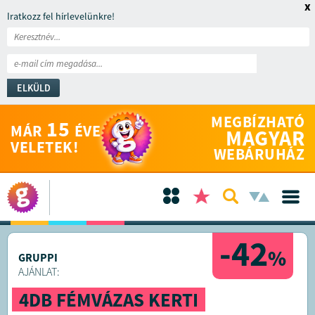
x
Iratkozz fel hírlevelünkre!
ELKÜLD
MEGBÍZHATÓ
15
MÁR
ÉVE
MAGYAR
VELETEK!
WEBÁRUHÁZ
-42
%
GRUPPI
AJÁNLAT:
4DB FÉMVÁZAS KERTI