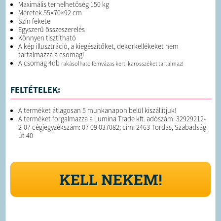
Maximális terhelhetőség 150 kg
Méretek 55×70×92 cm
Szín fekete
Egyszerű összeszerelés
Könnyen tisztítható
A kép illusztráció, a kiegészítőket, dekorkellékeket nem
tartalmazza a csomag!
A csomag 4db
rakásolható fémvázas kerti karosszéket tartalmaz!
FELTÉTELEK:
A terméket átlagosan 5 munkanapon belül kiszállítjuk!
A terméket forgalmazza a Lumina Trade kft. adószám: 32929212-
2-07 cégjegyzékszám: 07 09 037082; cím: 2463 Tordas, Szabadság
út 40
KELL NEKEM!