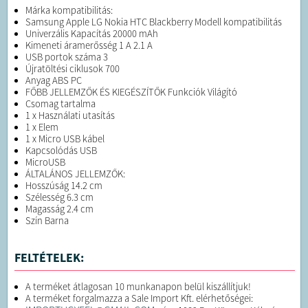
Márka kompatibilitás:
Samsung Apple LG Nokia HTC Blackberry Modell kompatibilitás
Univerzális Kapacítás 20000 mAh
Kimeneti áramerősség 1 A 2.1 A
USB portok száma 3
Újratöltési ciklusok 700
Anyag ABS PC
FŐBB JELLEMZŐK ÉS KIEGÉSZÍTŐK Funkciók Világító
Csomag tartalma
1 x Használati utasítás
1 x Elem
1 x Micro USB kábel
Kapcsolódás USB
MicroUSB
ÁLTALÁNOS JELLEMZŐK:
Hosszúság 14.2 cm
Szélesség 6.3 cm
Magasság 2.4 cm
Szín Barna
FELTÉTELEK:
A terméket átlagosan 10 munkanapon belül kiszállítjuk!
A terméket forgalmazza a Sale Import Kft. elérhetőségei: