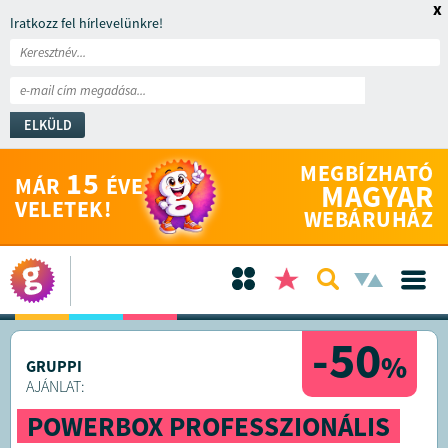
x
Iratkozz fel hírlevelünkre!
ELKÜLD
MEGBÍZHATÓ
15
MÁR
ÉVE
MAGYAR
VELETEK!
WEBÁRUHÁZ
-50
%
GRUPPI
AJÁNLAT:
POWERBOX PROFESSZIONÁLIS