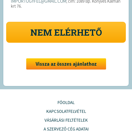
IMPORTUGYFEL@GMAIL.COM
; cím: 1089 Bp. Könyves Kálmán
krt 76.
NEM ELÉRHETŐ
Vissza az összes ajánlathoz
FŐOLDAL
KAPCSOLATFELVÉTEL
VÁSÁRLÁSI FELTÉTELEK
A SZERVEZŐ CÉG ADATAI