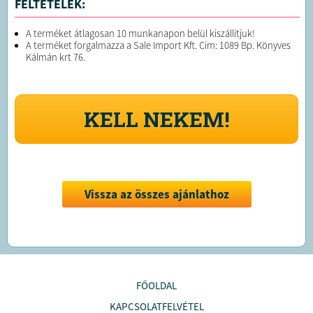
FELTÉTELEK:
A terméket átlagosan 10 munkanapon belül kiszállítjuk!
A terméket forgalmazza a Sale Import Kft. Cím: 1089 Bp. Könyves
Kálmán krt 76.
KELL NEKEM!
Vissza az összes ajánlathoz
FŐOLDAL
KAPCSOLATFELVÉTEL