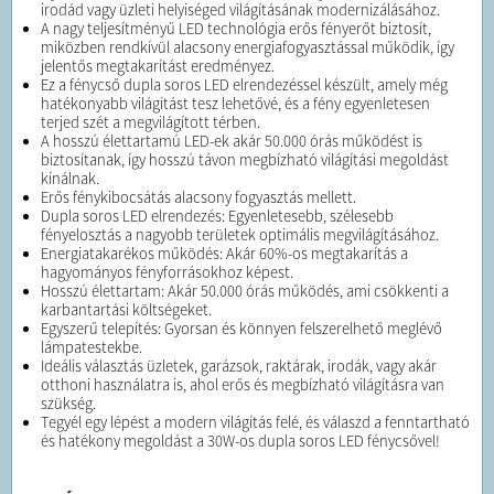
irodád vagy üzleti helyiséged világításának modernizálásához.
A nagy teljesítményű LED technológia erős fényerőt biztosít,
miközben rendkívül alacsony energiafogyasztással működik, így
jelentős megtakarítást eredményez.
Ez a fénycső dupla soros LED elrendezéssel készült, amely még
hatékonyabb világítást tesz lehetővé, és a fény egyenletesen
terjed szét a megvilágított térben.
A hosszú élettartamú LED-ek akár 50.000 órás működést is
biztosítanak, így hosszú távon megbízható világítási megoldást
kínálnak.
Erős fénykibocsátás alacsony fogyasztás mellett.
Dupla soros LED elrendezés: Egyenletesebb, szélesebb
fényelosztás a nagyobb területek optimális megvilágításához.
Energiatakarékos működés: Akár 60%-os megtakarítás a
hagyományos fényforrásokhoz képest.
Hosszú élettartam: Akár 50.000 órás működés, ami csökkenti a
karbantartási költségeket.
Egyszerű telepítés: Gyorsan és könnyen felszerelhető meglévő
lámpatestekbe.
Ideális választás üzletek, garázsok, raktárak, irodák, vagy akár
otthoni használatra is, ahol erős és megbízható világításra van
szükség.
Tegyél egy lépést a modern világítás felé, és válaszd a fenntartható
és hatékony megoldást a 30W-os dupla soros LED fénycsővel!