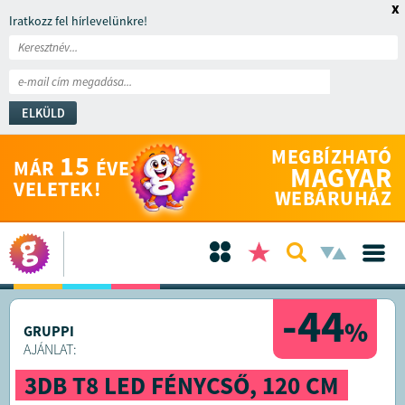
x
Iratkozz fel hírlevelünkre!
ELKÜLD
MEGBÍZHATÓ
15
MÁR
ÉVE
MAGYAR
VELETEK!
WEBÁRUHÁZ
-44
%
GRUPPI
AJÁNLAT:
3DB T8 LED FÉNYCSŐ, 120 CM