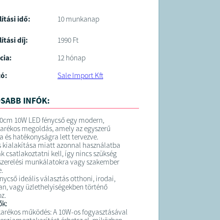
lítási idő:
10 munkanap
ítási díj:
1990 Ft
cia:
12 hónap
tó:
Sale Import Kft
SABB INFÓK:
60cm 10W LED fénycső egy modern,
arékos megoldás, amely az egyszerű
a és hatékonyságra lett tervezve.
 kialakítása miatt azonnal használatba
k csatlakoztatni kell, így nincs szükség
szerelési munkálatokra vagy szakember
.
nycső ideális választás otthoni, irodai,
n, vagy üzlethelyiségekben történő
z.
ők:
arékos működés: A 10W-os fogyasztásával