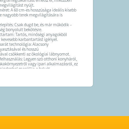
nergiamegtakarítást érhetsz el, miközben
egvilágítást nyújt.
ret: A 60 cm-es hosszúsága ideális kisebb
de nagyobb terek megvilágítására is
elepítés: Csak dugd be, és már működik –
ség bonyolult bekötésre.
ttartam: Tartós, minőségi anyagokból
y kevesebb karbantartást igényel.
arát technológia: Alacsony
yasztásával és hosszú
ával csökkenti az ökológiai lábnyomot.
felhasználás: Legyen szó otthoni konyháról,
kakörnyezetről vagy ipari alkalmazásról, ez
mindenhol megállja a helyét.
barát megoldás: Csökkentsd a
mládat, miközben fenntartod a kiváló
 minőséget.
gyszerű beüzemelés: Nincs szükség
ra vagy szakértelemre – csak
sd, és már világít is!
echnológia: Modern LED technológia, amely
gbízhatóan működik.
erő: Egységes és erős megvilágítást biztosít,
s nélkül.