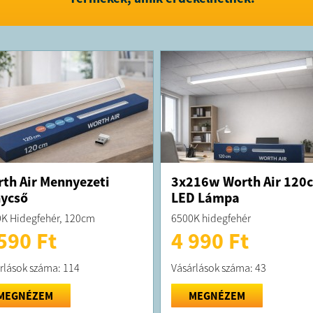
FELTÉTELE
A terméke
kiszállítjuk
A terméket
Bp. Könyve
th Air Mennyezeti
3x216w Worth Air 120
ycső
LED Lámpa
K Hidegfehér, 120cm
6500K hidegfehér
590 Ft
4 990 Ft
rlások száma: 114
Vásárlások száma: 43
MEGNÉZEM
MEGNÉZEM