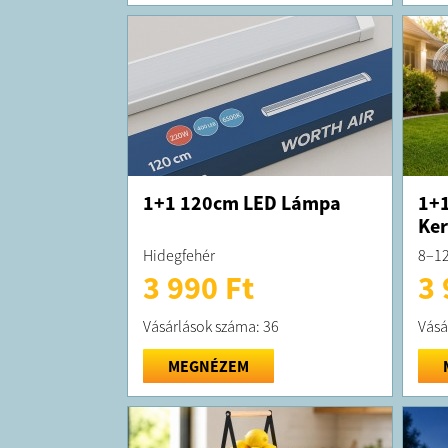
1+1 120cm LED Lámpa
1+
Ker
Hidegfehér
8–12
3 990 Ft
3 
Vásárlások száma: 36
Vásá
MEGNÉZEM