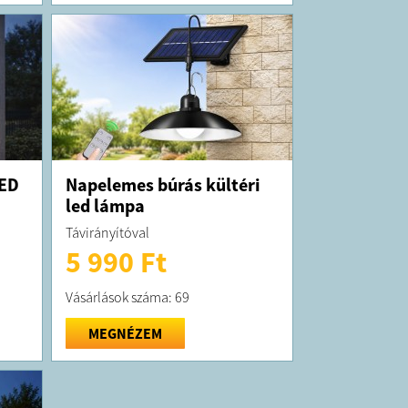
LED
Napelemes búrás kültéri
led lámpa
Távirányítóval
5 990 Ft
Vásárlások száma: 69
MEGNÉZEM