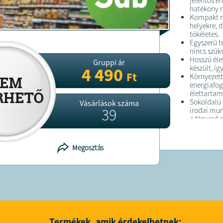
jelentős e
hatékony m
Kompakt mé
helyekre, 
tökéletes.
Egyszerű t
nincs szük
Hosszú éle
Gruppi ár
készült, íg
4 490
Ft
Környezetb
energiafog
élettartam
Sokoldalú 
Vásárlások száma
39
irodai mun
a fénycső 
Pénztárca
villanyszá
világítási
Megosztás
Gyors és e
szerszámok
csatlakozta
Korszerű t
évekig me
Kiváló fény
vakító hatá
Termékek, amik érdekelhetnek: