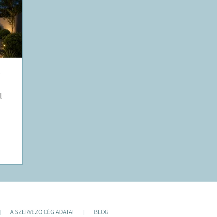
,
l
A SZERVEZŐ CÉG ADATAI
BLOG
|
|