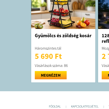
Gyümölcs és zöldség kosár
128
ref
Háromszintes tál
Mozg
5 690 Ft
2 
Vásárlások száma: 86
Vásá
MEGNÉZEM
FŐOLDAL
KAPCSOLATFELVÉTEL
|
|