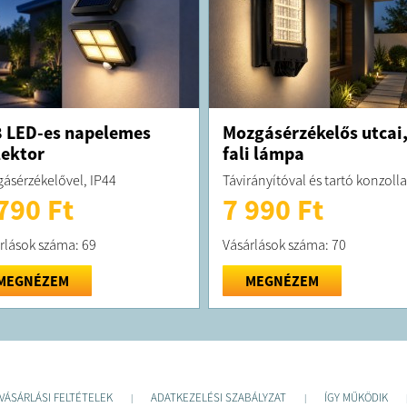
 LED-es napelemes
Mozgásérzékelős utcai
lektor
fali lámpa
ásérzékelővel, IP44
Távirányítóval és tartó konzolla
790 Ft
7 990 Ft
rlások száma: 69
Vásárlások száma: 70
MEGNÉZEM
MEGNÉZEM
VÁSÁRLÁSI FELTÉTELEK
ADATKEZELÉSI SZABÁLYZAT
ÍGY MŰKÖDIK
|
|