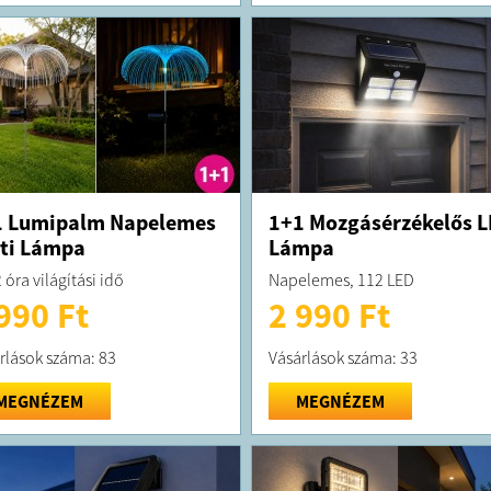
1 Lumipalm Napelemes
1+1 Mozgásérzékelős 
ti Lámpa
Lámpa
 óra világítási idő
Napelemes, 112 LED
990 Ft
2 990 Ft
rlások száma: 83
Vásárlások száma: 33
MEGNÉZEM
MEGNÉZEM