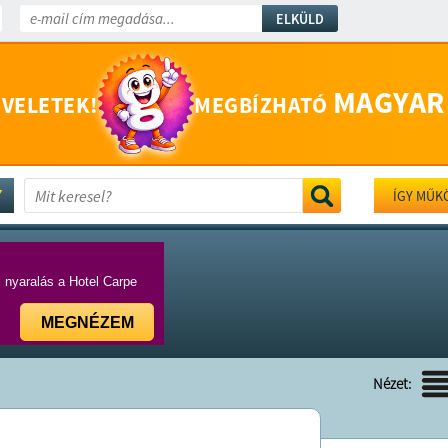
ELKÜLD
MAGYAR
 VELETEK!
MEGBÍZHATÓ
ÍGY MŰK
i nyaralás a Hotel Carpe
MEGNÉZEM
Nézet: