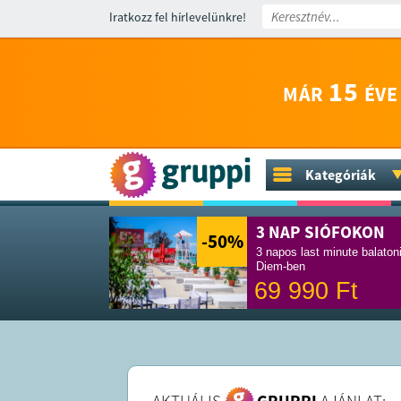
Iratkozz fel hírlevelünkre!
15
MÁR
ÉVE
Kategóriák
3 NAP SIÓFOKON
-50
%
3 napos last minute balaton
Diem-ben
69 990
Ft