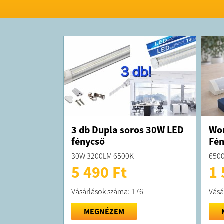
3 db Dupla soros 30W LED
Wor
fénycső
Fén
30W 3200LM 6500K
6500
5 490 Ft
1 
Vásárlások száma: 176
Vásá
MEGNÉZEM