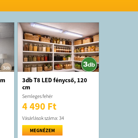
K:
t átlagosan 10 munkanapon belül
!
 forgalmazza a Sale Import Kft. Cím: 1089
s Kálmán krt 76.
cm
3db T8 LED fénycső, 120
cm
Semleges fehér
4 490 Ft
Vásárlások száma: 34
MEGNÉZEM