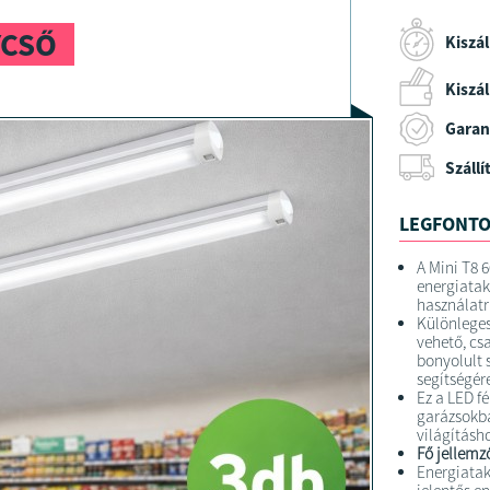
YCSŐ
Kiszál
Kiszáll
Garan
Szállí
LEGFONTO
A Mini T8 
energiatak
használatr
Különleges
vehető, csa
bonyolult 
segítségére
Ez a LED fé
garázsokba
világításho
Fő jellemz
Energiatak