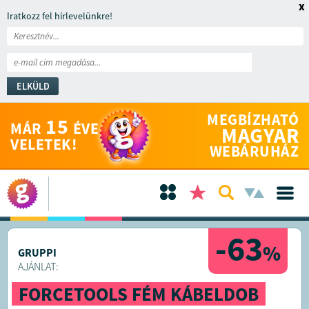
x
Iratkozz fel hírlevelünkre!
ELKÜLD
MEGBÍZHATÓ
15
MÁR
ÉVE
MAGYAR
VELETEK!
WEBÁRUHÁZ
-63
%
GRUPPI
AJÁNLAT:
FORCETOOLS FÉM KÁBELDOB