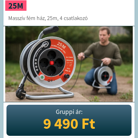
25M
Masszív fém ház, 25m, 4 csatlakozó
Gruppi ár:
9 490
Ft