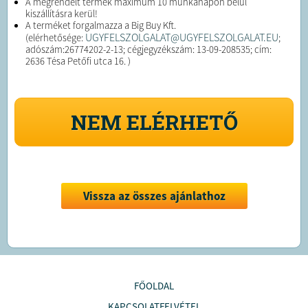
A megrendelt termék maximum 10 munkanapon belül
kiszállításra kerül!
A terméket forgalmazza a Big Buy Kft.
UGYFELSZOLGALAT@UGYFELSZOLGALAT.EU
(elérhetősége:
;
adószám:26774202-2-13; cégjegyzékszám: 13-09-208535; cím:
2636 Tésa Petőfi utca 16. )
NEM ELÉRHETŐ
Vissza az összes ajánlathoz
FŐOLDAL
KAPCSOLATFELVÉTEL