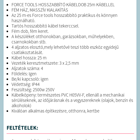
FORCE TOOLS HOSSZABBÍTÓ KÁBELDOB 25m KÁBELLEL
FÉM HÁZ, MASSZÍV KIALAKÍTÁS
Az 25 m-es Force tools hosszabbító praktikus és könnyen
használható.
Tartós hosszabbító kábel tekerccsel.
Fém dob, fém keret.
A készüléket otthonokban, garázsokban, műhelyekben,
csarnokokban stb.
4 aljzatos elosztó,mely lehetővé teszi több eszköz egyidejű
csatlakoztatását.
Kábel hossza: 25 m
Vezeték keresztmetszete: 3 x 2,5 mm
Aljzatok száma: 4
Földelés: Igen
Be/ki kapcsoló: igen
Védettség: IP44
Feszültség: 2500w 250V
Kábelköpeny: természetes PVC H05VV-F, ellenáll a mechanikai
sérüléseknek, az időjárásnak és a vegyszereknek (olajok, benzin és
alkoholok)
Kiválóan alkalmas építkezésre, otthonra, kertbe
FELTÉTELEK: