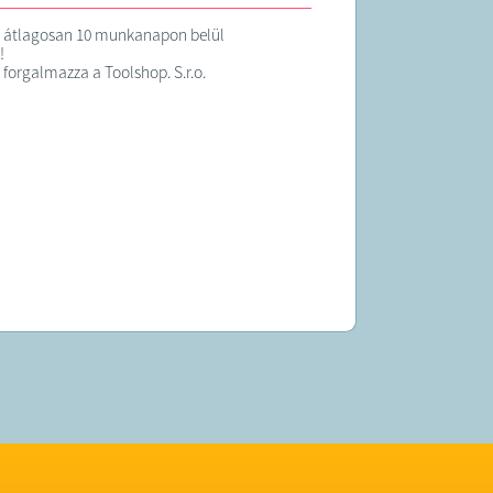
t átlagosan 10 munkanapon belül
!
 forgalmazza a Toolshop. S.r.o.