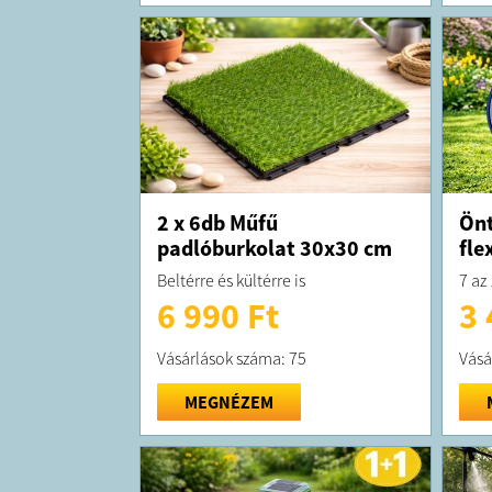
2 x 6db Műfű
Önt
padlóburkolat 30x30 cm
fle
Beltérre és kültérre is
7 az
6 990 Ft
3 
Vásárlások száma: 75
Vásá
MEGNÉZEM