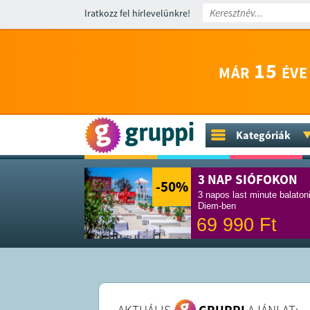
Iratkozz fel hírlevelünkre!
15
MÁR
ÉVE
Kategóriák
3 NAP SIÓFOKON
-50
%
3 napos last minute balaton
Diem-ben
69 990
Ft