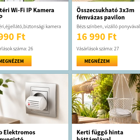
téri Wi-Fi IP Kamera
Összecsukható 3x3m
P
fémvázas pavilon
éri,éjjellátó,biztonsági kamera
Bézs színben, vízálló ponyvával
990 Ft
16 990 Ft
rlások száma: 26
Vásárlások száma: 27
MEGNÉZEM
MEGNÉZEM
b Elektromos
Kerti függő hinta
nyogirtó
háttámlával