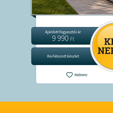
Ajánlott fogyasztói ár
9 990
Ft
Korlátozott készlet
Kedvenc