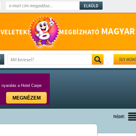
ELKÜLD
MAGYAR
 VELETEK!
MEGBÍZHATÓ
ÍGY MŰK
i nyaralás a Hotel Carpe
MEGNÉZEM
Nézet: