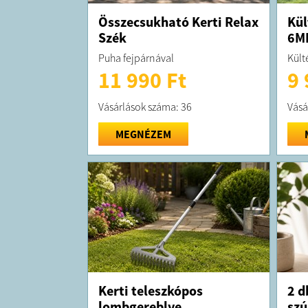
Összecsukható Kerti Relax
Kül
Szék
6M
Puha fejpárnával
Kült
11 990 Ft
9 
Vásárlások száma: 36
Vásá
MEGNÉZEM
Kerti teleszkópos
2 d
lombgereblye
szú