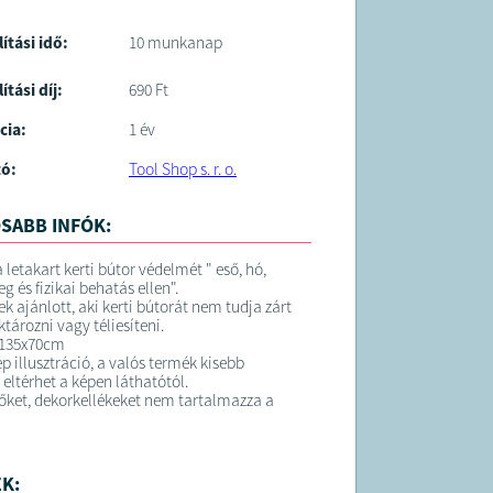
lítási idő:
10 munkanap
ítási díj:
690 Ft
cia:
1 év
tó:
Tool Shop s. r. o.
SABB INFÓK:
a letakart kerti bútor védelmét " eső, hó,
g és fizikai behatás ellen".
k ajánlott, aki kerti bútorát nem tudja zárt
ktározni vagy téliesíteni.
x135x70cm
p illusztráció, a valós termék kisebb
eltérhet a képen láthatótól.
tőket, dekorkellékeket nem tartalmazza a
K: