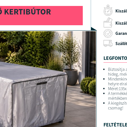
Ő KERTIBÚTOR
Kiszál
Kiszáll
Garan
Szállí
LEGFONTO
Biztosítja 
hideg, mele
Mindenkine
helyre elra
Méret:135
A termékké
mértékben 
A kiegészí
csomag!
FELTÉTELE