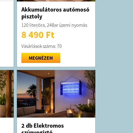
Akkumulátoros autómosó
pisztoly
120 liter/óra, 24Bar üzemi nyomás
8 490 Ft
Vásárlások száma: 70
MEGNÉZEM
2 db Elektromos
szúnyogirtó