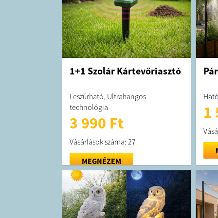
1+1 Szolár Kártevőriasztó
Pár
Leszúrható, Ultrahangos
Ható
technológia
1 
3 990 Ft
Vásá
Vásárlások száma: 27
MEGNÉZEM