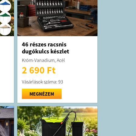
46 részes racsnis
dugókulcs készlet
Króm-Vanadium, Acél
2 690 Ft
Vásárlások száma: 93
MEGNÉZEM