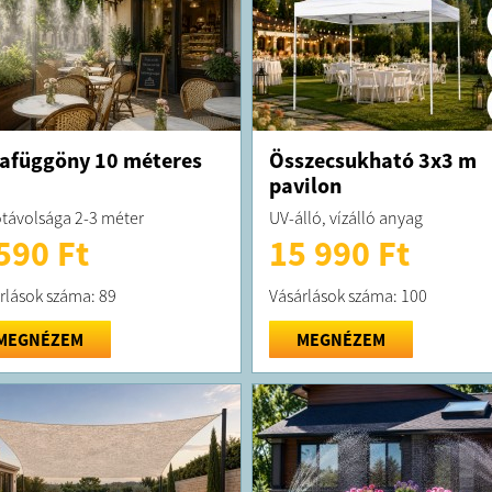
afüggöny 10 méteres
Összecsukható 3x3 m
pavilon
távolsága 2-3 méter
UV-álló, vízálló anyag
590 Ft
15 990 Ft
rlások száma: 89
Vásárlások száma: 100
MEGNÉZEM
MEGNÉZEM