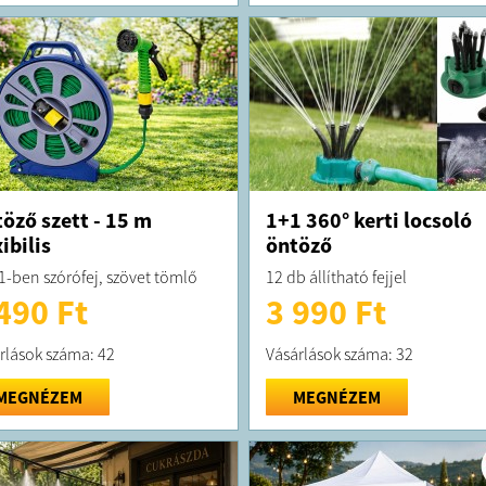
öző szett - 15 m
1+1 360° kerti locsoló
xibilis
öntöző
 1-ben szórófej, szövet tömlő
12 db állítható fejjel
490 Ft
3 990 Ft
rlások száma: 42
Vásárlások száma: 32
MEGNÉZEM
MEGNÉZEM