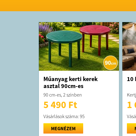
Műanyag kerti kerek
10 
asztal 90cm-es
90 cm-es, 2 színben
Kert
5 490 Ft
1 
Vásárlások száma: 95
Vásá
MEGNÉZEM