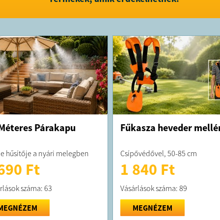
Méteres Párakapu
Fűkasza heveder mellé
je hűsítője a nyári melegben
Csípővédővel, 50-85 cm
690 Ft
1 840 Ft
rlások száma: 63
Vásárlások száma: 89
MEGNÉZEM
MEGNÉZEM