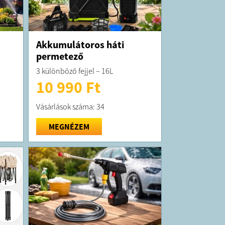
Akkumulátoros háti
permetező
3 különböző fejjel – 16L
10 990 Ft
Vásárlások száma: 34
MEGNÉZEM