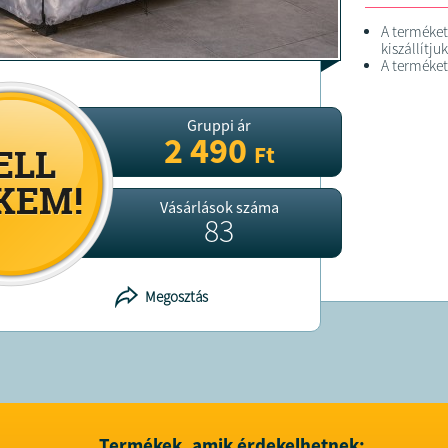
A terméke
kiszállítjuk
A terméket
Gruppi ár
2 490
Ft
Vásárlások száma
83
Megosztás
Termékek, amik érdekelhetnek: