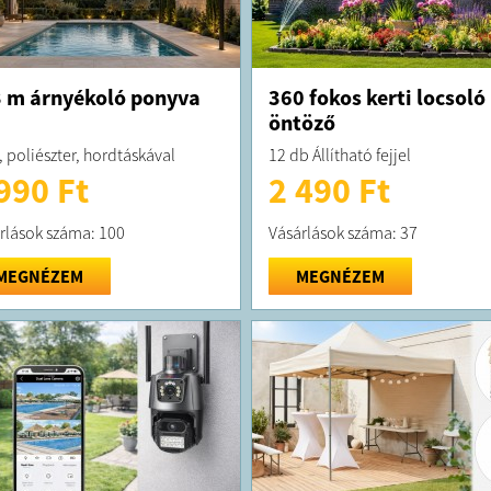
 m árnyékoló ponyva
360 fokos kerti locsoló
öntöző
, poliészter, hordtáskával
12 db Állítható fejjel
990 Ft
2 490 Ft
rlások száma: 100
Vásárlások száma: 37
MEGNÉZEM
MEGNÉZEM