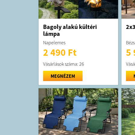
Bagoly alakú kültéri
2x3
lámpa
Napelemes
Bézs
2 490 Ft
5 
Vásárlások száma: 26
Vásá
MEGNÉZEM