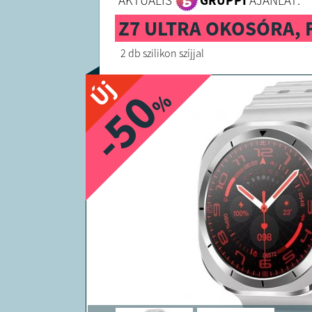
AKTUÁLIS
GRUPPI
AJÁNLAT:
Z7 ULTRA OKOSÓRA, 
2 db szilikon szíjjal
Új
-50
%