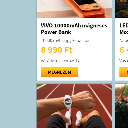
VIVO 10000mAh mágneses
LE
Power Bank
Moz
10000 mAh nagy kapacitás
Nape
8 990 Ft
6 
Vásárlások száma: 17
Vásá
MEGNÉZEM