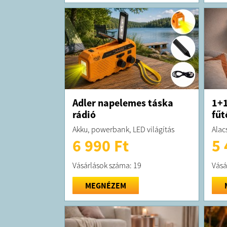
Adler napelemes táska
1+1
rádió
fűt
Akku, powerbank, LED világítás
Alac
6 990 Ft
5 
Vásárlások száma: 19
Vásá
MEGNÉZEM