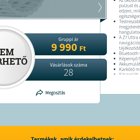
Az okosóra
pulzust és
edzeni, mi
egészséged
Testreszab
megjelenés
hangulato
A Z7 Ultra
Gruppi ár
navigációs
9 990
Ft
tájékozódá
Bluetooth v
Képernyő f
Akkumulát
Vásárlások száma
28
Karkötő m
Készenléti 
Működési i
Töltési mó
Pulzusmér
Megosztás
Vérnyomá
Véroxigéns
Lépésszáml
Alvásfigye
Precíziós 
funkcióval
EKG monito
vércukorsz
Mette QR-
Termékek, amik érdekelhetnek: