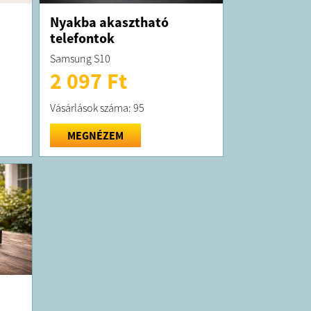
Nyakba akasztható
telefontok
Samsung S10
2 097 Ft
Vásárlások száma: 95
MEGNÉZEM