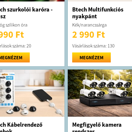
ch szurkolói karóra -
Btech Multifunkciós
sz
nyakpánt
óg szilikon óra
Kék/narancssárga
990 Ft
2 990 Ft
rlások száma: 20
Vásárlások száma: 130
MEGNÉZEM
MEGNÉZEM
ch Kábelrendező
Megfigyelő kamera
mbok
rendszer