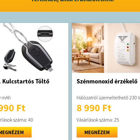
Gyógyszer
Magasság,
Több sportm
tenisz, kos
hegymászás
Információ
QQ, WeCh
FELTÉTELE
A megrend
kiszállítás
A terméket
 Kulcstartós Töltő
Szénmonoxid érzékelő
o.,
toolsho
0 mAh
Hálózatról üzemeltethető 230 
990 Ft
8 990 Ft
rlások száma: 40
Vásárlások száma: 25
MEGNÉZEM
MEGNÉZEM