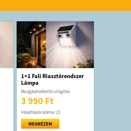
 emlékeztetők
 légnyomás mérés
ód: gyaloglás, futás, futball, tollaslabda,
árlabda, asztalitenisz, kerékpározás,
, ugrókötél, jóga
 értesítések: Facebook, Twitter, WhatsApp,
at
K:
elt termék maximum 10 munkanapon belül
ra kerül!
 forgalmazza a Tool Shop s. r.
1+1 Fali Riasztórendszer
p.ugyfelszolgalat@gmail.com
Lámpa
V
Mozgásérzékelős világítás
3 990 Ft
Vásárlások száma: 21
MEGNÉZEM