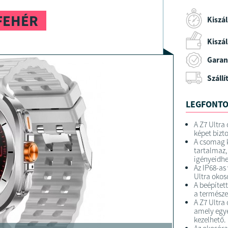
FEHÉR
Kiszál
Kiszáll
Garan
Szállí
LEGFONTO
A Z7 Ultra 
képet bizt
A csomag k
tartalmaz,
igényeidhe
Az IP68-as
Ultra okosó
A beépítet
a természe
A Z7 Ultra
amely egye
kezelhető.