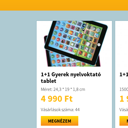
1+1 Gyerek nyelvoktató
1+1
tablet
Méret: 24,3 * 19 * 1,8 cm
150
4 990 Ft
1 
Vásárlások száma: 44
Vásá
MEGNÉZEM