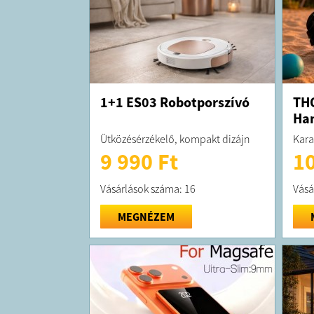
1+1 ES03 Robotporszívó
THO
Ha
Ütközésérzékelő, kompakt dizájn
Kara
9 990 Ft
10
Vásárlások száma: 16
Vásá
MEGNÉZEM