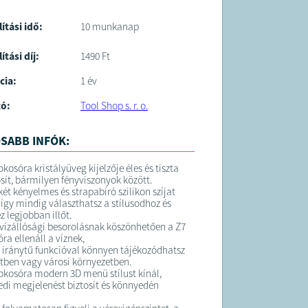
lítási idő:
10 munkanap
ítási díj:
1490 Ft
cia:
1 év
tó:
Tool Shop s. r. o.
SABB INFÓK:
okosóra kristályüveg kijelzője éles és tiszta
osít, bármilyen fényviszonyok között.
ét kényelmes és strapabíró szilikon szíjat
 így mindig választhatsz a stílusodhoz és
z legjobban illőt.
 vízállósági besorolásnak köszönhetően a Z7
ra ellenáll a víznek,
t iránytű funkcióval könnyen tájékozódhatsz
tben vagy városi környezetben.
 okosóra modern 3D menü stílust kínál,
di megjelenést biztosít és könnyedén