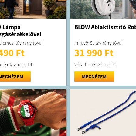
D Lámpa
BLOW Ablaktisztító Ro
gásérzékelővel
lemes, távirányítóval
Infravörös távirányítóval
490 Ft
31 990 Ft
rlások száma: 14
Vásárlások száma: 16
MEGNÉZEM
MEGNÉZEM