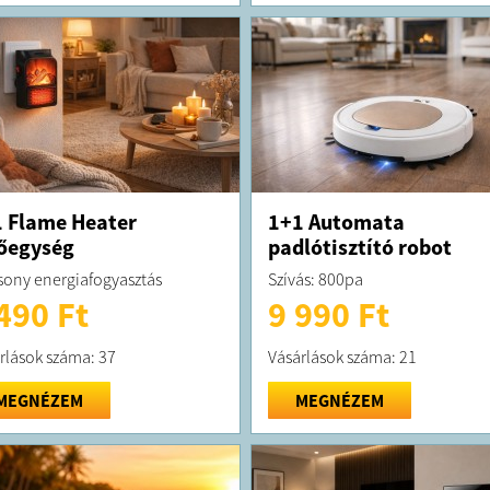
 Flame Heater
1+1 Automata
őegység
padlótisztító robot
sony energiafogyasztás
Szívás: 800pa
490 Ft
9 990 Ft
rlások száma: 37
Vásárlások száma: 21
MEGNÉZEM
MEGNÉZEM