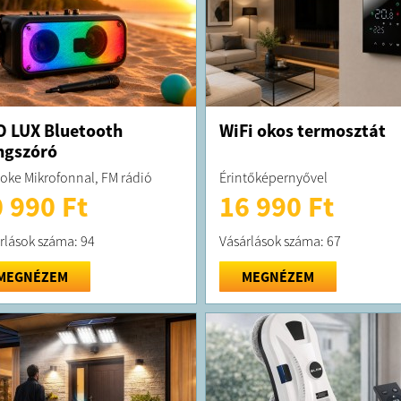
 LUX Bluetooth
WiFi okos termosztát
ngszóró
oke Mikrofonnal, FM rádió
Érintőképernyővel
 990 Ft
16 990 Ft
rlások száma: 94
Vásárlások száma: 67
MEGNÉZEM
MEGNÉZEM