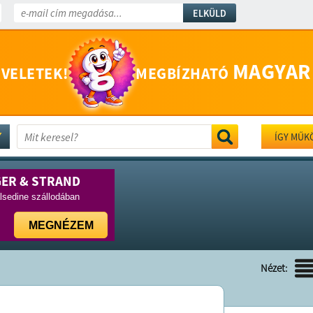
ELKÜLD
MAGYAR
 VELETEK!
MEGBÍZHATÓ
ÍGY MŰK
GER & STRAND
lsedine szállodában
MEGNÉZEM
Nézet: