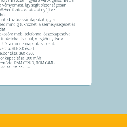
 folyamatosan figyeli a véroxigénszintet, a
 a vérnyomást, így segít biztonságosan
közben fontos adatokat nyújt az
ről.
hatod az óraszámlapokat, így a
ed mindig tükrözheti a személyiségedet és
dat.
 okosóra mobiltelefonnal összekapcsolva
 funkciókat is kínál, megkönnyítve a
st és a mindennapi utazásokat.
erzió: BLE 3.0 és 5.1
elbontása: 360 x 360
or kapacitása: 300 mAh
emória: RAM 672KB, ROM 64Mb
idő: kb. 15-20 nap
dő: kb. 2-3 nap
d: mágneses töltés
és
smérés
zint mérése
álás, távolság, kalória
lés (alvás időtartama, alvás minősége)
iránytű, AAC hangszóró SOS vészhelyzeti
, imádkozási irány és ébresztőóra
rozás, testhőmérséklet mérés,
int,
kód nyomás