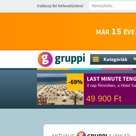
Iratkozz fel hírlevelünkre!
15
MÁR
ÉVE
Kategóriák
LAST MINUTE TEN
-69
%
4 nap Riminiben, a Hotel Sa
49 900
Ft