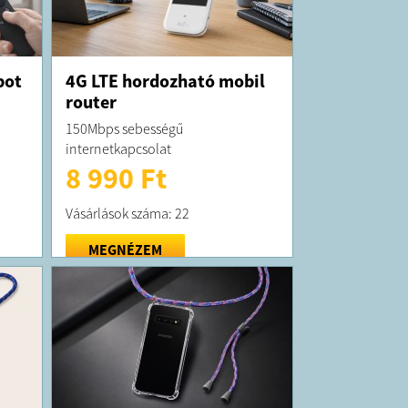
bot
4G LTE hordozható mobil
router
150Mbps sebességű
internetkapcsolat
8 990 Ft
Vásárlások száma: 22
MEGNÉZEM