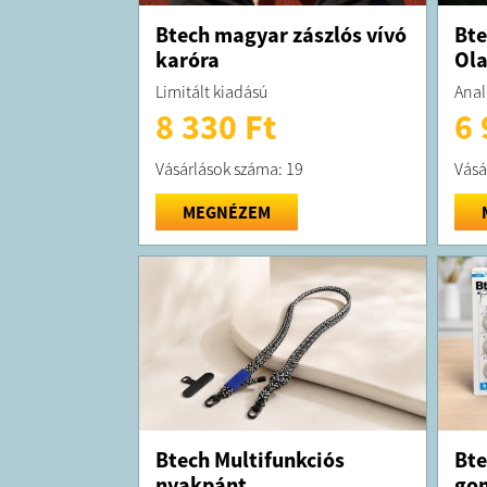
Btech magyar zászlós vívó
Bte
karóra
Ola
Limitált kiadású
Anal
8 330 Ft
6 
Vásárlások száma: 19
Vásá
MEGNÉZEM
Btech Multifunkciós
Bte
nyakpánt
go