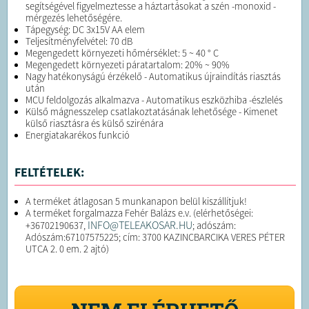
segítségével figyelmeztesse a háztartásokat a szén -monoxid -
mérgezés lehetőségére.
Tápegység: DC 3x15V AA elem
Teljesítményfelvétel: 70 dB
Megengedett környezeti hőmérséklet: 5 ~ 40 ° C
Megengedett környezeti páratartalom: 20% ~ 90%
Nagy hatékonyságú érzékelő - Automatikus újraindítás riasztás
után
MCU feldolgozás alkalmazva - Automatikus eszközhiba -észlelés
Külső mágnesszelep csatlakoztatásának lehetősége - Kimenet
külső riasztásra és külső szirénára
Energiatakarékos funkció
FELTÉTELEK:
A terméket átlagosan 5 munkanapon belül kiszállítjuk!
A terméket forgalmazza Fehér Balázs e.v. (elérhetőségei:
INFO@TELEAKOSAR.HU
+36702190637,
; adószám:
Adószám:67107575225; cím: 3700 KAZINCBARCIKA VERES PÉTER
UTCA 2. 0 em. 2 ajtó)