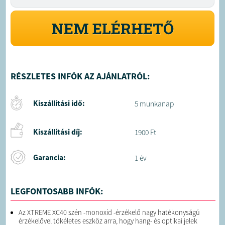
NEM ELÉRHETŐ
RÉSZLETES INFÓK AZ AJÁNLATRÓL:
Kiszállítási idő:
5 munkanap
Kiszállítási díj:
1900 Ft
Garancia:
1 év
LEGFONTOSABB INFÓK:
Az XTREME XC40 szén -monoxid -érzékelő nagy hatékonyságú
érzékelővel tökéletes eszköz arra, hogy hang- és optikai jelek