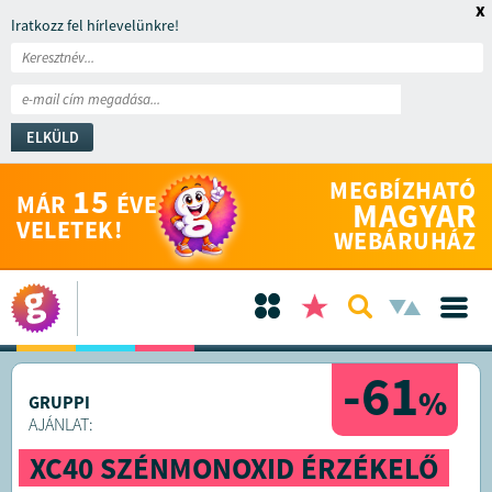
x
Iratkozz fel hírlevelünkre!
ELKÜLD
MEGBÍZHATÓ
15
MÁR
ÉVE
MAGYAR
VELETEK!
WEBÁRUHÁZ
-61
%
GRUPPI
AJÁNLAT:
XC40 SZÉNMONOXID ÉRZÉKELŐ