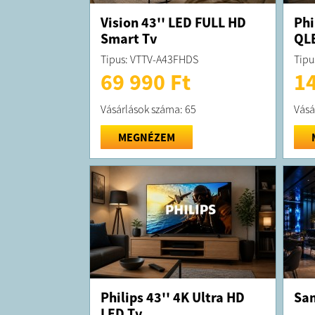
Vision 43'' LED FULL HD
Phi
Smart Tv
QL
Tipus: VTTV-A43FHDS
Tipu
69 990 Ft
14
Vásárlások száma: 65
Vásá
MEGNÉZEM
Philips 43'' 4K Ultra HD
Sam
LED Tv