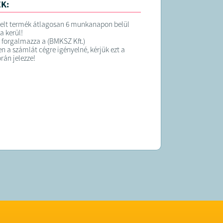
K:
elt termék átlagosan 6 munkanapon belül
ra kerül!
 forgalmazza a (BMKSZ Kft.)
 a számlát cégre igényelné, kérjük ezt a
rán jelezze!