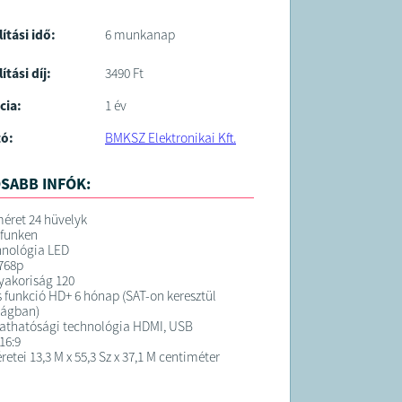
lítási idő:
6 munkanap
ítási díj:
3490 Ft
cia:
1 év
tó:
BMKSZ Elektronikai Kft.
SABB INFÓK:
éret 24 hüvelyk
efunken
hnológia LED
768p
gyakoriság 120
 funkció HD+ 6 hónap (SAT-on keresztül
ágban)
tathatósági technológia HDMI, USB
16:9
etei 13,3 M x 55,3 Sz x 37,1 M centiméter