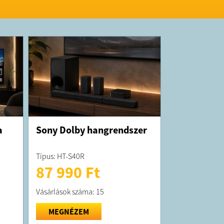
a
Sony Dolby hangrendszer
Típus: HT-S40R
87 990 Ft
Vásárlások száma: 15
MEGNÉZEM