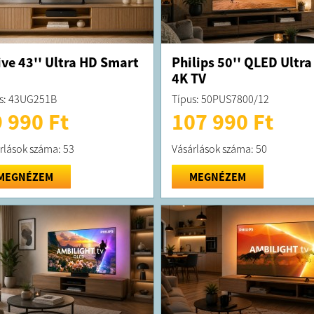
ive 43'' Ultra HD Smart
Philips 50'' QLED Ultra
4K TV
s: 43UG251B
Típus: 50PUS7800/12
 990 Ft
107 990 Ft
rlások száma: 53
Vásárlások száma: 50
MEGNÉZEM
MEGNÉZEM