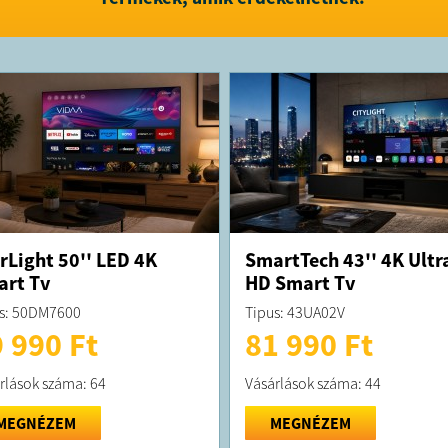
rLight 50'' LED 4K
SmartTech 43'' 4K Ultr
rt Tv
HD Smart Tv
s: 50DM7600
Tipus: 43UA02V
 990 Ft
81 990 Ft
rlások száma: 64
Vásárlások száma: 44
MEGNÉZEM
MEGNÉZEM