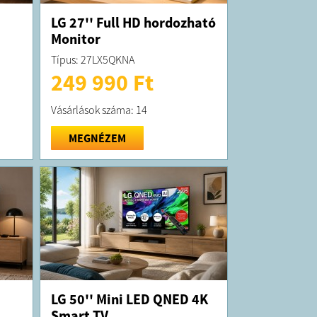
LG 27'' Full HD hordozható
Monitor
Típus: 27LX5QKNA
249 990 Ft
Vásárlások száma: 14
MEGNÉZEM
LG 50'' Mini LED QNED 4K
Smart TV