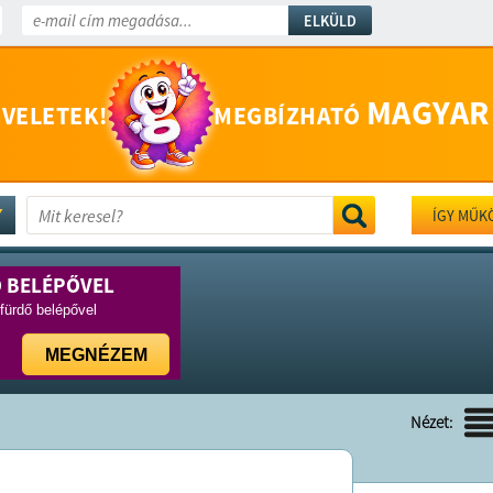
ELKÜLD
MAGYAR
 VELETEK!
MEGBÍZHATÓ
ÍGY MŰK
Ő BELÉPŐVEL
rfürdő belépővel
MEGNÉZEM
Nézet: