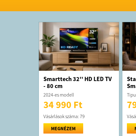
Smarttech 32'' HD LED TV
Sta
- 80 cm
Sma
2024-es modell
Tipu
34 990 Ft
79
Vásárlások száma: 79
Vásá
MEGNÉZEM