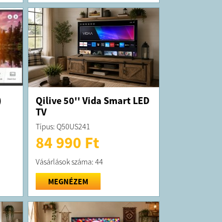
)
Qilive 50'' Vida Smart LED
TV
Típus: Q50US241
84 990 Ft
Vásárlások száma: 44
MEGNÉZEM