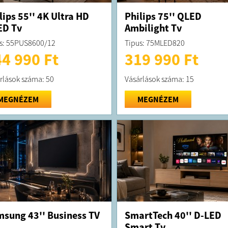
lips 55'' 4K Ultra HD
Philips 75'' QLED
ED Tv
Ambilight Tv
s: 55PUS8600/12
Tipus: 75MLED820
4 990 Ft
319 990 Ft
rlások száma: 50
Vásárlások száma: 15
MEGNÉZEM
MEGNÉZEM
sung 43'' Business TV
SmartTech 40'' D-LED
Smart Tv