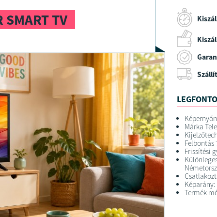
R SMART TV
Kiszál
Kiszáll
Garan
Szállí
LEGFONTO
Képernyőm
Márka Tel
Kijelzőtec
Felbontás 
Frissítési 
Különleges
Németorsz
Csatlakoz
Képarány: 
Termék mér