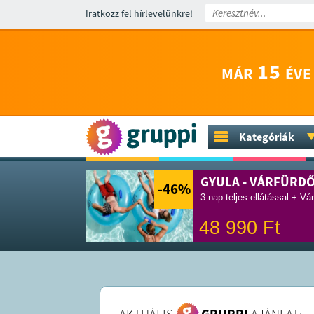
Iratkozz fel hírlevelünkre!
15
MÁR
ÉVE
Kategóriák
GYULA - VÁRFÜRD
-46
%
3 nap teljes ellátással + Vá
48 990
Ft