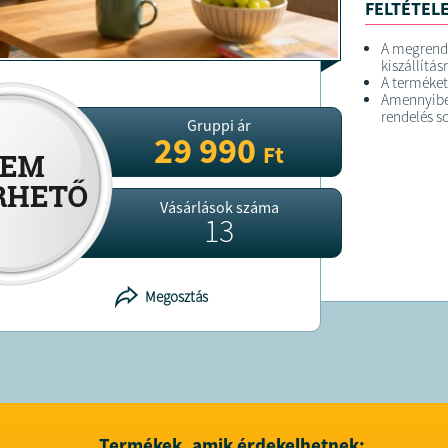
FELTÉTELE
A megrend
kiszállítás
A terméket
Amennyiben
rendelés so
Gruppi ár
29 990
Ft
Vásárlások száma
13
Megosztás
Termékek, amik érdekelhetnek: