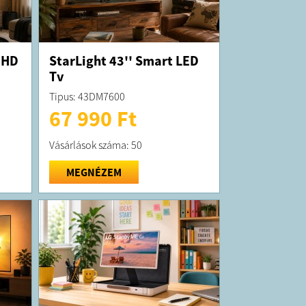
 HD
StarLight 43'' Smart LED
Tv
Tipus: 43DM7600
67 990 Ft
Vásárlások száma: 50
MEGNÉZEM