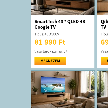
SmartTech 43'' QLED 4K
Qil
Google TV
TV
Tipus: 43QG06V
Típu
81 990 Ft
69
Vásárlások száma: 57
Vásá
MEGNÉZEM