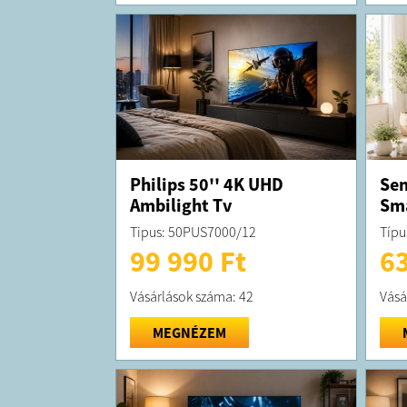
Philips 50'' 4K UHD
Sen
Ambilight Tv
Sma
Tipus: 50PUS7000/12
Típu
99 990 Ft
63
Vásárlások száma: 42
Vásá
MEGNÉZEM