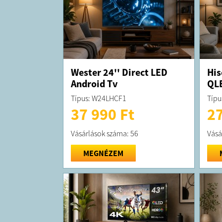
Wester 24'' Direct LED
His
Android Tv
QLE
Típus: W24LHCF1
Típu
37 990 Ft
27
Vásárlások száma: 56
Vásá
MEGNÉZEM