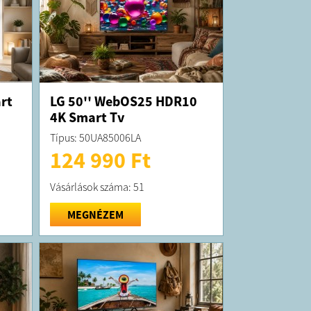
rt
LG 50'' WebOS25 HDR10
4K Smart Tv
Típus: 50UA85006LA
124 990 Ft
Vásárlások száma: 51
MEGNÉZEM