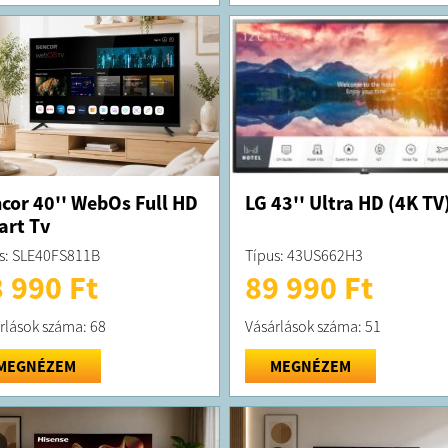
cor 40'' WebOs Full HD
LG 43'' Ultra HD (4K TV
rt Tv
s: SLE40FS811B
Típus: 43US662H3
 990 Ft
89 990 Ft
rlások száma: 68
Vásárlások száma: 51
MEGNÉZEM
MEGNÉZEM