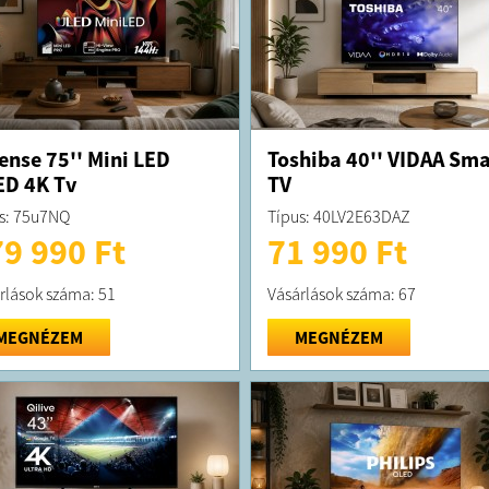
ense 75'' Mini LED
Toshiba 40'' VIDAA Sma
D 4K Tv
TV
s: 75u7NQ
Típus: 40LV2E63DAZ
9 990 Ft
71 990 Ft
rlások száma: 51
Vásárlások száma: 67
MEGNÉZEM
MEGNÉZEM