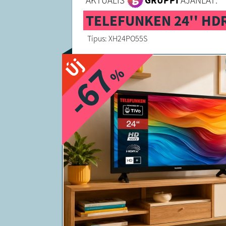
AKTUÁLIS
GRUPPI
AJÁNLAT:
TELEFUNKEN 24'' HD
Típus: XH24PO55S
Új
-67
%