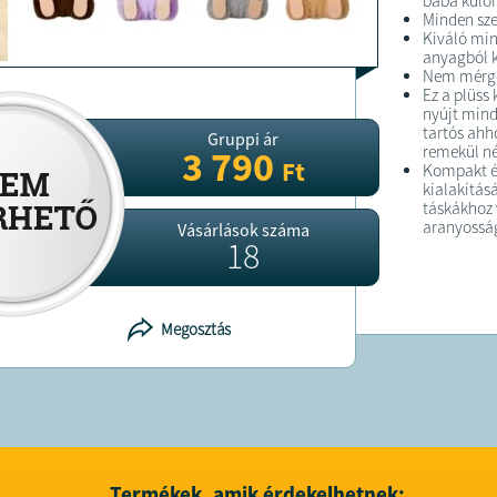
baba külön
Minden sze
Kiváló min
anyagból k
Nem mérgez
Ez a plüss
nyújt mind
tartós ahh
Gruppi ár
remekül né
3 790
Ft
Kompakt és
kialakítás
táskákhoz 
aranyosság
Vásárlások száma
18
FELTÉTELE
Megosztás
A megrend
kiszállítás
A terméket
adószám:26
208535; cím
Termékek, amik érdekelhetnek: