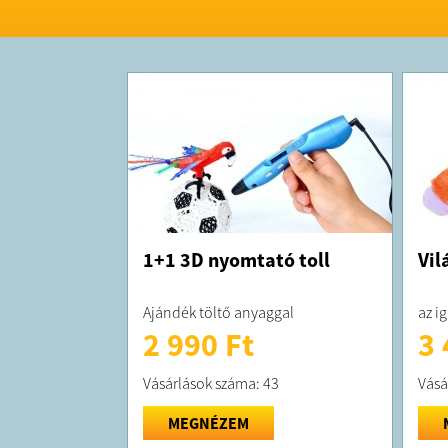
1+1 3D nyomtató toll
Vil
Ajándék töltő anyaggal
az ig
2 990 Ft
3 
Vásárlások száma: 43
Vásá
MEGNÉZEM