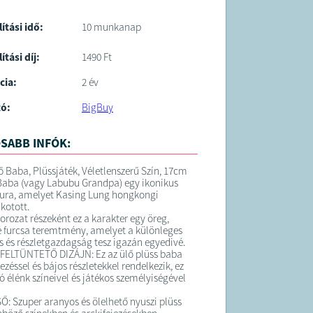
lítási idő:
10 munkanap
ítási díj:
1490 Ft
cia:
2 év
tó:
BigBuy
SABB INFÓK:
 Baba, Plüssjáték, Véletlenszerű Szín, 17cm
Baba (vagy Labubu Grandpa) egy ikonikus
ura, amelyet Kasing Lung hongkongi
kotott.
orozat részeként ez a karakter egy öreg,
sé furcsa teremtmény, amelyet a különleges
és és részletgazdagság tesz igazán egyedivé.
FELTÜNTETŐ DIZÁJN: Ez az ülő plüss baba
jezéssel és bájos részletekkel rendelkezik, ez
ó élénk színeivel és játékos személyiségével
: Szuper aranyos és ölelhető nyuszi plüss