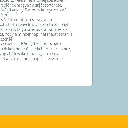
böző színekben és arckifejezésekben.
replőnek megvan a saját története.
őségű anyag: Tartós és környezetbarát
észült.
ő, ártalmatlan és szagtalan.
 kulcstartó kényelmes, ölelhető élményt
en korosztályú játékos számára, és elég
oz, hogy a mindennapi használat során is
zzen ki.
 praktikus: Könnyű és hordozható
ának köszönhetően tökéletes kulcsokhoz,
vagy hátizsákokhoz, egy csipetnyi
ot adva a mindennapi kellékeidnek.
K:
elt termék maximum 10 munkanapon belül
ra kerül!
 forgalmazza a Big Buy Kft.
774202-2-13; cégjegyzékszám: 13-09-
: 2636 Tésa Petőfi utca 16. )