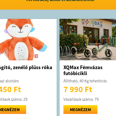
ágító, zenélő plüss róka
XQMax Fémvázas
futóbicikli
azi alvótárs
Állítható, 40 Kg teherbírás
450 Ft
7 990 Ft
rlások száma: 29
Vásárlások száma: 79
MEGNÉZEM
MEGNÉZEM