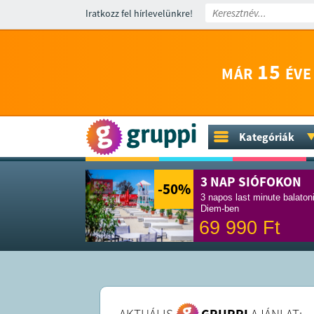
Iratkozz fel hírlevelünkre!
15
MÁR
ÉVE
Kategóriák
3 NAP SIÓFOKON
-50
%
3 napos last minute balaton
Diem-ben
69 990
Ft