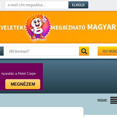
ELKÜLD
MAGYAR
 VELETEK!
MEGBÍZHATÓ
ÍGY MŰK
i nyaralás a Hotel Carpe
MEGNÉZEM
Nézet: