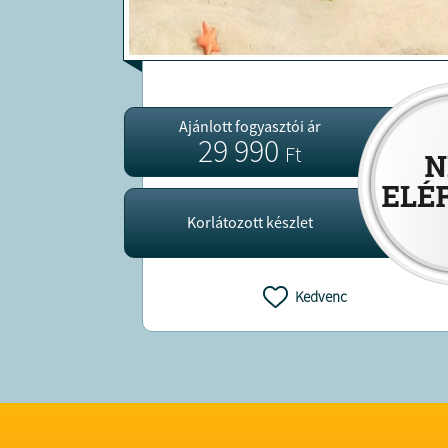
Ajánlott fogyasztói ár
29 990
Ft
Korlátozott készlet
Kedvenc