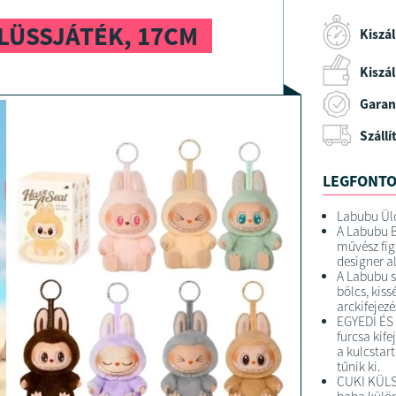
LÜSSJÁTÉK, 17CM
Kiszál
Kiszáll
Garan
Szállí
LEGFONTO
Labubu Ülő
A Labubu 
művész fig
designer al
A Labubu s
bölcs, kis
arckifejez
EGYEDI ÉS 
furcsa kife
a kulcstart
tűnik ki.
CUKI KÜLSŐ