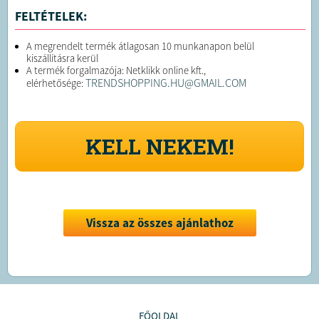
FELTÉTELEK:
A megrendelt termék átlagosan 10 munkanapon belül
kiszállításra kerül
A termék forgalmazója: Netklikk online kft.,
TRENDSHOPPING.HU@GMAIL.COM
elérhetősége:
KELL NEKEM!
Vissza az összes ajánlathoz
FŐOLDAL