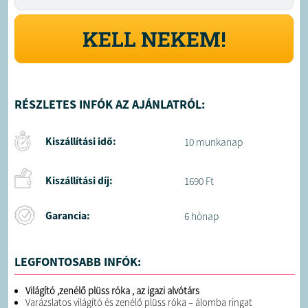
KELL NEKEM!
RÉSZLETES INFÓK AZ AJÁNLATRÓL:
Kiszállítási idő:
10 munkanap
Kiszállítási díj:
1690 Ft
Garancia:
6 hónap
LEGFONTOSABB INFÓK:
Világító ,zenélő plüss róka , az igazi alvótárs
Varázslatos világító és zenélő plüss róka – álomba ringat