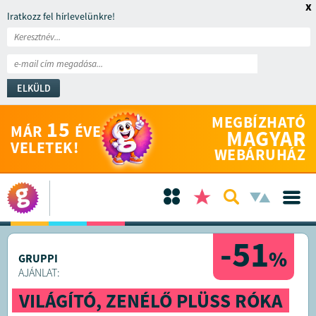
x
Iratkozz fel hírlevelünkre!
ELKÜLD
MEGBÍZHATÓ
15
MÁR
ÉVE
MAGYAR
VELETEK!
WEBÁRUHÁZ
-51
%
GRUPPI
AJÁNLAT:
VILÁGÍTÓ, ZENÉLŐ PLÜSS RÓKA