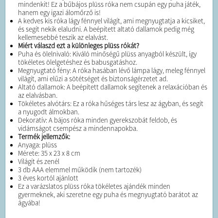
mindenkit! Ez a bűbájos plüss róka nem csupán egy puha játék,
hanem egy igazi álomőrző is!
A kedves kis róka lágy fénnyel világít, ami megnyugtatja a kicsiket,
és segít nekik elaludni. A beépített altató dallamok pedig még
kellemesebbé teszik az elalvást.
Miért válaszd ezt a különleges plüss rókát?
Puha és ölelnivaló: Kiváló minőségű plüss anyagból készült, így
tökéletes ölelgetéshez és babusgatáshoz.
Megnyugtató fény: A róka hasában lévő lámpa lágy, meleg fénnyel
világít, ami elűzi a sötétséget és biztonságérzetet ad.
Altató dallamok: A beépített dallamok segítenek a relaxációban és
az elalvásban.
Tökéletes alvótárs: Ez a róka hűséges társ lesz az ágyban, és segít
a nyugodt álmokban.
Dekoratív: A bájos róka minden gyerekszobát feldob, és
vidámságot csempész a mindennapokba.
Termék jellemzők:
Anyaga: plüss
Mérete: 35 x 23 x 8 cm
Világít és zenél
3 db AAA elemmel működik (nem tartozék)
3 éves kortól ajánlott
Ez a varázslatos plüss róka tökéletes ajándék minden
gyermeknek, aki szeretne egy puha és megnyugtató barátot az
ágyába!