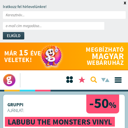
x
Iratkozz fel hírlevelünkre!
ELKÜLD
MEGBÍZHATÓ
15
MÁR
ÉVE
MAGYAR
VELETEK!
WEBÁRUHÁZ
-50
%
GRUPPI
AJÁNLAT:
LABUBU THE MONSTERS VINYL