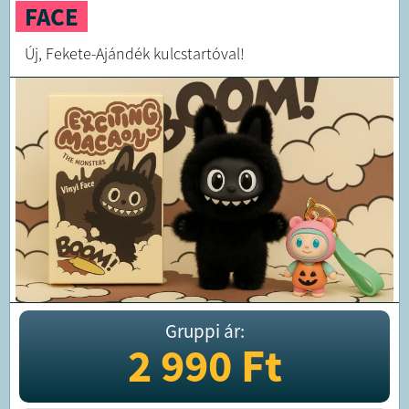
FACE
Új, Fekete-Ajándék kulcstartóval!
Gruppi ár:
2 990
Ft