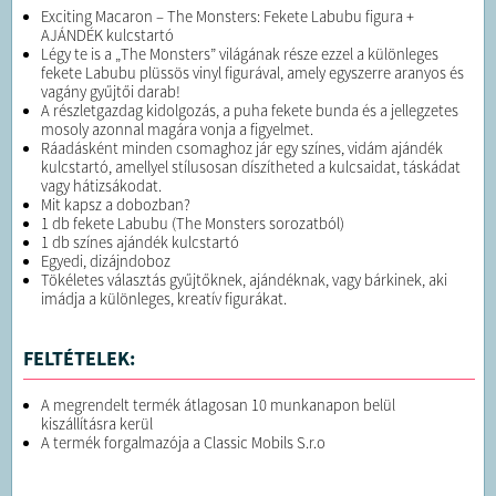
Exciting Macaron – The Monsters: Fekete Labubu figura +
AJÁNDÉK kulcstartó
Légy te is a „The Monsters” világának része ezzel a különleges
fekete Labubu plüssös vinyl figurával, amely egyszerre aranyos és
vagány gyűjtői darab!
A részletgazdag kidolgozás, a puha fekete bunda és a jellegzetes
mosoly azonnal magára vonja a figyelmet.
Ráadásként minden csomaghoz jár egy színes, vidám ajándék
kulcstartó, amellyel stílusosan díszítheted a kulcsaidat, táskádat
vagy hátizsákodat.
Mit kapsz a dobozban?
1 db fekete Labubu (The Monsters sorozatból)
1 db színes ajándék kulcstartó
Egyedi, dizájndoboz
Tökéletes választás gyűjtőknek, ajándéknak, vagy bárkinek, aki
imádja a különleges, kreatív figurákat.
FELTÉTELEK:
A megrendelt termék átlagosan 10 munkanapon belül
kiszállításra kerül
A termék forgalmazója a Classic Mobils S.r.o