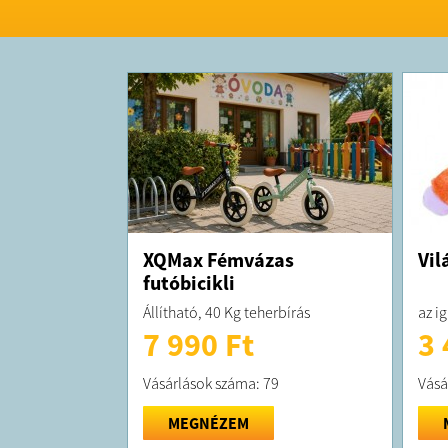
XQMax Fémvázas
Vil
futóbicikli
Állítható, 40 Kg teherbírás
az ig
7 990 Ft
3 
Vásárlások száma: 79
Vásá
MEGNÉZEM