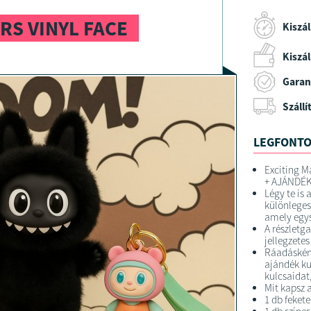
S VINYL FACE
Kiszál
Kiszáll
Garan
Szállí
LEGFONTO
Exciting M
+ AJÁNDÉK
Légy te is 
különleges
amely egys
A részletg
jellegzete
Ráadáskén
ajándék ku
kulcsaidat
Mit kapsz 
1 db feket