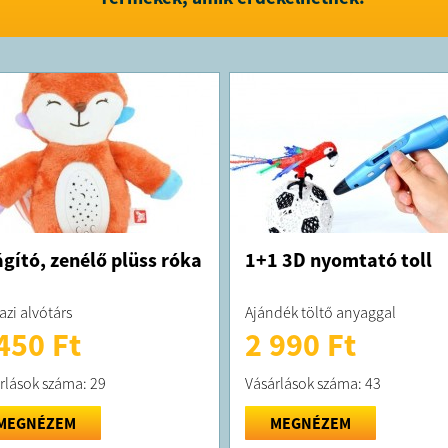
ágító, zenélő plüss róka
1+1 3D nyomtató toll
azi alvótárs
Ajándék töltő anyaggal
450 Ft
2 990 Ft
rlások száma: 29
Vásárlások száma: 43
MEGNÉZEM
MEGNÉZEM