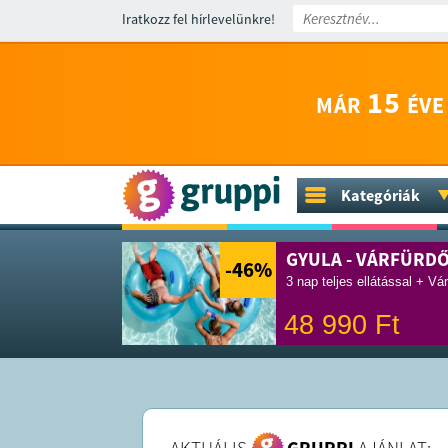
Iratkozz fel hírlevelünkre!
15
MÁR
ÉVE
Kategóriák
GYULA - VÁRFÜRD
-46
%
3 nap teljes ellátással + Vá
48 990
Ft