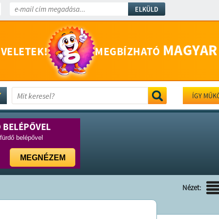
ELKÜLD
MAGYAR
 VELETEK!
MEGBÍZHATÓ
ÍGY MŰK
Ő BELÉPŐVEL
rfürdő belépővel
MEGNÉZEM
Nézet: