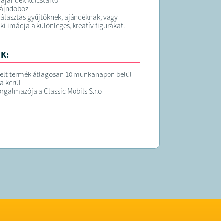
s ajándék kulcstartó
zájndoboz
választás gyűjtőknek, ajándéknak, vagy
ki imádja a különleges, kreatív figurákat.
K:
elt termék átlagosan 10 munkanapon belül
ra kerül
orgalmazója a Classic Mobils S.r.o