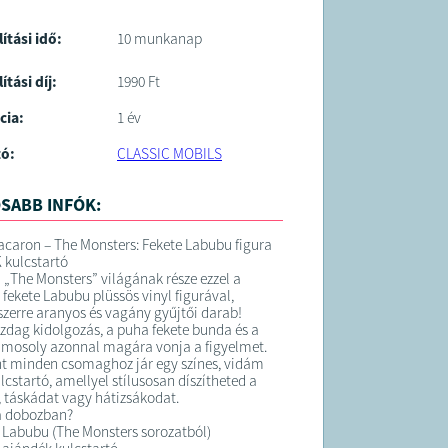
lítási idő:
10 munkanap
ítási díj:
1990 Ft
cia:
1 év
tó:
CLASSIC MOBILS
SABB INFÓK:
acaron – The Monsters: Fekete Labubu figura
 kulcstartó
a „The Monsters” világának része ezzel a
 fekete Labubu plüssös vinyl figurával,
zerre aranyos és vagány gyűjtői darab!
azdag kidolgozás, a puha fekete bunda és a
s mosoly azonnal magára vonja a figyelmet.
t minden csomaghoz jár egy színes, vidám
lcstartó, amellyel stílusosan díszítheted a
, táskádat vagy hátizsákodat.
a dobozban?
e Labubu (The Monsters sorozatból)