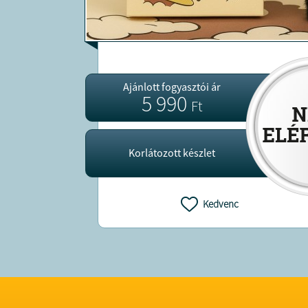
Ajánlott fogyasztói ár
5 990
Ft
Korlátozott készlet
Kedvenc