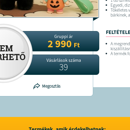
1 db színe
Egyedi, di
Tökéletes 
bárkinek, a
FELTÉTELE
Gruppi ár
2 990
Ft
A megrend
kiszállítás
A termék f
Vásárlások száma
39
Megosztás
Termékek, amik érdekelhetnek: