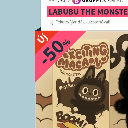
AKTUÁLIS
GRUPPI
AJÁNLAT:
LABUBU THE MONSTER
Új, Fekete-Ajándék kulcstartóval!
Új
-50
%