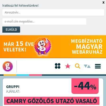
x
Iratkozz fel hírlevelünkre!
ELKÜLD
MEGBÍZHATÓ
15
MÁR
ÉVE
MAGYAR
VELETEK!
WEBÁRUHÁZ
-44
%
GRUPPI
AJÁNLAT:
CAMRY GŐZÖLŐS UTAZÓ VASALÓ