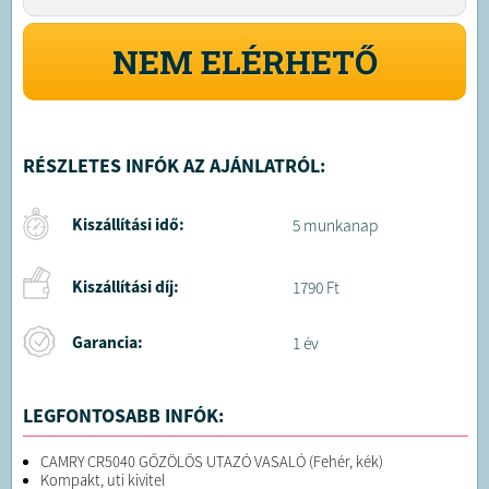
NEM ELÉRHETŐ
RÉSZLETES INFÓK AZ AJÁNLATRÓL:
Kiszállítási idő:
5 munkanap
Kiszállítási díj:
1790 Ft
Garancia:
1 év
LEGFONTOSABB INFÓK:
CAMRY CR5040 GŐZÖLŐS UTAZÓ VASALÓ (Fehér, kék)
Kompakt, uti kivitel