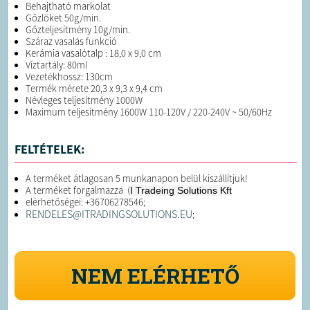
Behajtható markolat
Gőzlöket 50g/min.
Gőzteljesítmény 10g/min.
Száraz vasalás funkció
Kerámia vasalótalp : 18,0 x 9,0 cm
Víztartály: 80ml
Vezetékhossz: 130cm
Termék mérete 20,3 x 9,3 x 9,4 cm
Névleges teljesítmény 1000W
Maximum teljesítmény 1600W 110-120V / 220-240V ~ 50/60Hz
FELTÉTELEK:
A terméket átlagosan 5 munkanapon belül kiszállítjuk!
A terméket forgalmazza (
I Tradeing Solutions Kft
elérhetőségei: +36706278546;
RENDELES@ITRADINGSOLUTIONS.EU
;
NEM ELÉRHETŐ