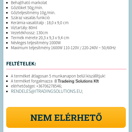
Behajtható markolat
Gőzlöket 50g/min.
Gőzteljesítmény 10g/min.
Száraz vasalás funkció
Kerámia vasalótalp : 18,0 x 9,0 cm
Víztartály: 80ml
Vezetékhossz: 130cm
Termék mérete 20,3 x 9,3 x 9,4 cm
Névleges teljesítmény 1000W
Maximum teljesítmény 1600W 110-120V / 220-240V ~ 50/60Hz
FELTÉTELEK:
A terméket átlagosan 5 munkanapon belül kiszállítjuk!
A terméket forgalmazza (
I Tradeing Solutions Kft
elérhetőségei: +36706278546;
RENDELES@ITRADINGSOLUTIONS.EU
;
NEM ELÉRHETŐ