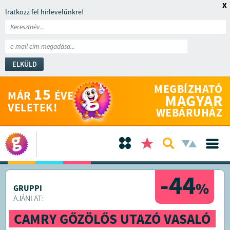
x
Iratkozz fel hírlevelünkre!
ELKÜLD
MEGBÍZHATÓ
15
MÁR
ÉVE
MAGYAR
VELETEK!
WEBÁRUHÁZ
-44
%
GRUPPI
AJÁNLAT:
CAMRY GŐZÖLŐS UTAZÓ VASALÓ