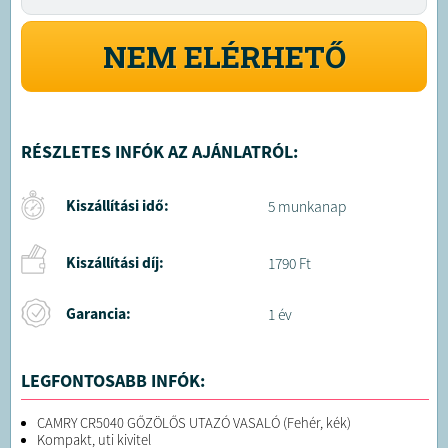
NEM ELÉRHETŐ
RÉSZLETES INFÓK AZ AJÁNLATRÓL:
Kiszállítási idő:
5 munkanap
Kiszállítási díj:
1790 Ft
Garancia:
1 év
LEGFONTOSABB INFÓK:
CAMRY CR5040 GŐZÖLŐS UTAZÓ VASALÓ (Fehér, kék)
Kompakt, uti kivitel