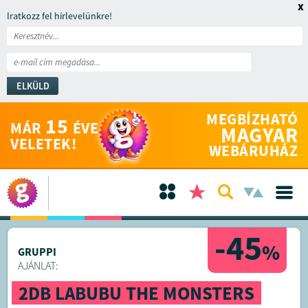
x
Iratkozz fel hírlevelünkre!
ELKÜLD
MEGBÍZHATÓ
15
MÁR
ÉVE
MAGYAR
VELETEK!
WEBÁRUHÁZ
-45
%
GRUPPI
AJÁNLAT:
2DB LABUBU THE MONSTERS