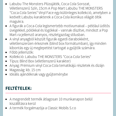
Labubu The Monsters Plüssjáték, Coca Cola Sorozat,
Véletlenszerű Szín, 15cm A Pop Mart Labubu THE MONSTERS
"Coca-Cola Series" Vinyl Face egy különleges kollekció, amelyben a
kedvelt Labubu karakterek a Coca-Cola ikonikus világát öltik
magukra.
A figurák a Coca-Cola legismertebb motívumaival – például üdítős
üvegekkel, pólókkal és logókkal – vannak díszítve, mindezt a Pop
Mart-ra jellemző aranyos, részletgazdag stílusban.
A vinyl anyagból készült figurák egyedi darabokként,
véletlenszerűen érkeznek (blind box formátumban), így minden
kibontás egy új meglepetést tartogat a gyűjtők számára.
Főbb jellemzők:
Kollekció: Labubu THE MONSTERS "Coca-Cola Series"
Típus: Blind Box (véletlenszerű karakter)
Anyag: Prémium vinyl Coca-Cola tematikájú részletek és dizájn
Magasság: kb. 15 cm
Ideális ajándéknak vagy gyűjteménybe
FELTÉTELEK:
A megrendelt termék átlagosan 10 munkanapon belül
kiszállításra kerül
A termék forgalmazója a Classic Mobils S.r.o