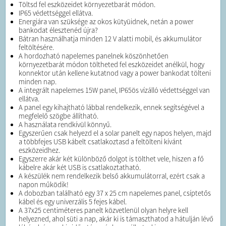
Töltsd fel eszközeidet környezetbarát módon.
IP65 védettséggel ellátva.
Energiára van szüksége az okos kütyüidnek, netán a power
bankodat élesztenéd újra?
Bátran használhatja minden 12 V alatti mobil, és akkumulátor
feltöltésére.
A hordozható napelemes panelnek köszönhetően
környezetbarát módon töltheted fel eszközeidet anélkül, hogy
konnektor után kellene kutatnod vagy a power bankodat tölteni
minden nap.
A integrált napelemes 15W panel, IP65ös vízálló védettséggel van
ellátva.
A panel egy kihajtható lábbal rendelkezik, ennek segítségével a
megfelelő szögbe állítható.
A használata rendkívül könnyű.
Egyszerűen csak helyezd el a solar panelt egy napos helyen, majd
a többfejes USB kábelt csatlakoztasd a feltölteni kívánt
eszközeidhez.
Egyszerre akár két különböző dolgot is tölthet vele, hiszen a fő
kábelre akár két USB is csatlakoztatható.
A készülék nem rendelkezik belső akkumulátorral, ezért csak a
napon működik!
A dobozban található egy 37 x 25 cm napelemes panel, csíptetős
kábel és egy univerzális 5 fejes kábel.
A 37x25 centiméteres panelt közvetlenül olyan helyre kell
helyezned, ahol süti a nap, akár ki is támaszthatod a hátulján lévő