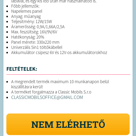
lábával, és egy kis idő után már használhatod is.
Főbb jellemzők:
Napelemes panel
Anyag: műanyag
Teljesítmény: 12W/15W
Áramerősség: 0,9A/1,66A/2,5A
Max. feszültség: 16V/9V/6V
Hatékonyság: 20%
Panel mérete: 330x220 mm
Univerzális 5in1 töltőkábellel
Akkumulátor csipesz 6V és 12V-os akkumulátorokhoz
FELTÉTELEK:
A megrendelt termék maximum 10 munkanapon belül
kiszállításra kerül!
A terméket forgalmazza a Classic Mobils S.r.o
CLASSICMOBILSOFFICE@GMAIL.COM
NEM ELÉRHETŐ