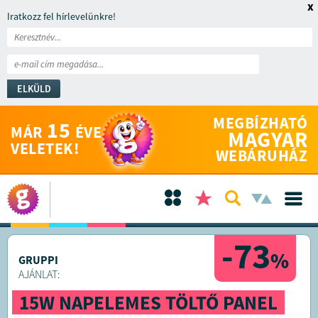
x
Iratkozz fel hírlevelünkre!
ELKÜLD
MEGBÍZHATÓ
15
MÁR
ÉVE
MAGYAR
VELETEK!
WEBÁRUHÁZ
-73
%
GRUPPI
AJÁNLAT:
15W NAPELEMES TÖLTŐ PANEL