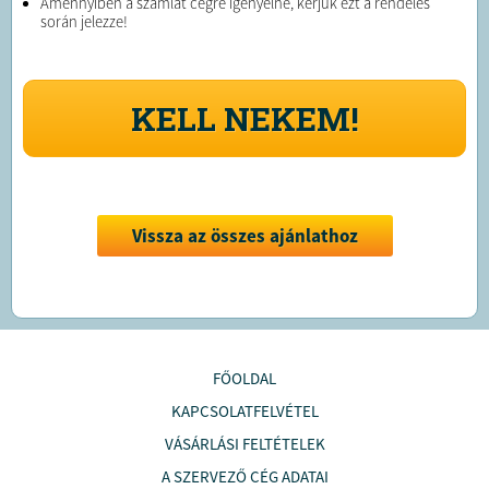
Amennyiben a számlát cégre igényelné, kérjük ezt a rendelés
során jelezze!
KELL NEKEM!
Vissza az összes ajánlathoz
FŐOLDAL
KAPCSOLATFELVÉTEL
VÁSÁRLÁSI FELTÉTELEK
A SZERVEZŐ CÉG ADATAI