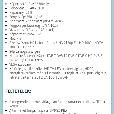
Képernyő átlója: 65 hüvelyk
Felbontás : 3840 x 2160
Képarány : 16:9
Fényesség: 350 cd/m²
Kontraszt: - Kontraszt (dinamikus): -
Függőleges látószög : 178° (10:1)
Vízszintes látószög: 178° (10:1)
Képformátumok: 16:9
Mozi 4:3
Szélesvásznú HDTV formátum: UHD 2160p FullHD 1080p HDTV
1080i HDTV 720p
24p támogatás: Igen
Hangoló: Antenna/Kábel DVB-T DVB-T2 DVB-C DVB-C HD DVB-S
DVB -S2 (HD) Fali tartó:
VESA szabvány
Különleges jellemzők: UHD TV, LED háttérvilágítás, HDCP,
energiatakarékos mód, Bluetooth, CI+ foglalat, USB port, digitális
felvétel , internetes TV, LAN port , WLAN
FELTÉTELEK:
A megrendelt termék átlagosan 6 munkanapon belül kiszállításra
kerül!
A terméket forgalmazza a (BMKSZ Kft.)