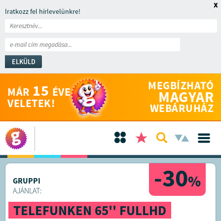
x
Iratkozz fel hírlevelünkre!
ELKÜLD
MEGBÍZHATÓ
15
MÁR
ÉVE
MAGYAR
VELETEK!
WEBÁRUHÁZ
-30
%
GRUPPI
AJÁNLAT:
TELEFUNKEN 65'' FULLHD