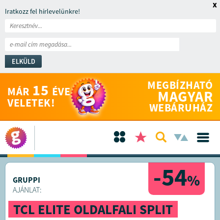
x
Iratkozz fel hírlevelünkre!
ELKÜLD
MEGBÍZHATÓ
15
MÁR
ÉVE
MAGYAR
VELETEK!
WEBÁRUHÁZ
-54
%
GRUPPI
AJÁNLAT:
TCL ELITE OLDALFALI SPLIT