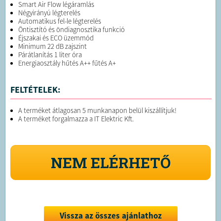
Smart Air Flow légáramlás
Négyirányú légterelés
Automatikus fel-le légterelés
Öntisztító és öndiagnosztika funkció
Éjszakai és ECO üzemmód
Minimum 22 dB zajszint
Párátlanítás 1 liter óra
Energiaosztály hűtés A++ fűtés A+
FELTÉTELEK:
A terméket átlagosan 5 munkanapon belül kiszállítjuk!
A terméket forgalmazza a IT Elektric Kft.
NEM ELÉRHETŐ
Vissza az összes ajánlathoz