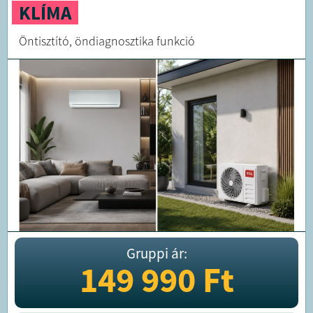
KLÍMA
Öntisztító, öndiagnosztika funkció
Gruppi ár:
149 990
Ft