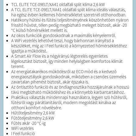
TCL ELITE TCE-09ELT/XA41 oldalfali split klíma 2,6 kW
A TCL ELITE TCE-09ELT/XA41 oldalfali split klíma ideális választás,
ha egész évben kellemes hőmérsékletet szeretnél otthonodban.
Hatékony hűtési és fűtési teljesítményének köszönhetően nyáron
frissítő hűvöst, télen pedig megbízható meleget biztosít, akár -20
°C külső hőmérséklet mellett is.
Az okos funkciók gondoskodnak a maximális kényelemről.
A WiFi vezérlés lehetővé teszi, hogy bárhonnan irányítsd a
készüléket, míg az I Feel funkció a környezeted hőmérsékletéhez
igazítja a működést.
A Smart Air Flow és a négyirányú légterelés egyenletes
légelosztást biztosít, így minden helyiségben komfortos klímát
teremt.
Az energiatakarékos működésről az ECO mód és a kedvező
energiaosztályok gondoskodnak, miközben a csendes üzemelés
zavartalan pihenést biztosít, akár éjszaka is.
Az öntisztító funkció és az öndiagnosztika hozzájárulnak a hosszú
távú megbízható működéshez és a könnyebb karbantartáshoz.
Praktikus választás mindennapi használatra, legyen szó hűtésről,
fűtésről vagy párátlanításról, modern megoldást kínálva az
otthoni komfort növelésére.
Hűtőteljesítmény 2,6 kW
Fűtőteljesítmény 2,6 kW
Fűtés akár -20 °C-ig
WiFi vezérlés
I Feel funkció