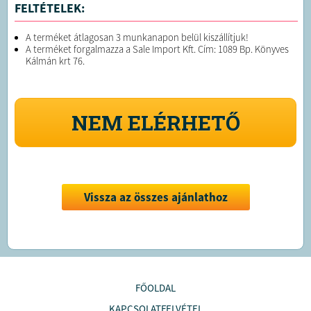
FELTÉTELEK:
A terméket átlagosan 3 munkanapon belül kiszállítjuk!
A terméket forgalmazza a Sale Import Kft. Cím: 1089 Bp. Könyves
Kálmán krt 76.
NEM ELÉRHETŐ
Vissza az összes ajánlathoz
FŐOLDAL
KAPCSOLATFELVÉTEL