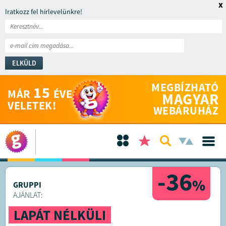
x
Iratkozz fel hírlevelünkre!
ELKÜLD
MEGBÍZHATÓ
15
MÁR
ÉVE
MAGYAR
VELETEK!
WEBÁRUHÁZ
-36
%
GRUPPI
AJÁNLAT:
LAPÁT NÉLKÜLI