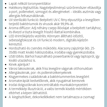
Lapát nélküli toronyventilátor
Hatékony légtisztítás: Nagyteljesítményű szűrőrendszer eltávolítja
a port, polleneket, szmogot és allergéneket – ideális asztmás vagy
allergiás felhasználóknak.
UV sterilizáló funkció: Beépített UV-C fény elpusztítja a levegőben
terjedő baktériumok és vírusok akár 99,9%-át.
Aroma diffúzor: Adj néhány csepp illóolajat a beépített tartályhoz,
és élvezd a tiszta levegőt frissítő illattal kombinálva.
LED érintőkijelzős vezérlés: Könnyen állítható időzítő,
sebességfokozat és UV funkció modern, digitális kijelzőn
keresztül.
Hordozható és csendes működés: Alacsony zajszintje (kb. 25-
35dB) miatt kiváló hálószobába, irodába vagy gyerekszobába.
USB töltés: Bárhol használható powerbankról vagy laptopról, így
kiváló utazáshoz is.
Kinek ajánljuk?
Városi lakosoknak, akik friss levegőre vágynak otthonukban
Allergiásoknak, por- és pollenérzékenyeknek
Kisgyermekes családoknak a baktériummentes levegőért
Aromaterápiát kedvelőknek, akik nyugalmat keresnek
Irodai dolgozóknak koncentráltabb munkakörnyezetért
A termékkép illusztráció, a valós termék kisebb mértékben
eltérhet a képen láthatótól.
A kiegészítőket, dekorkellékeket nem tartalmazza a csomag!