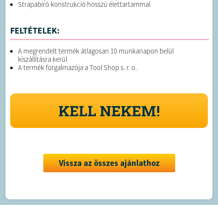
Strapabíró konstrukció hosszú élettartammal
FELTÉTELEK:
A megrendelt termék átlagosan 10 munkanapon belül
kiszállításra kerül
A termék forgalmazója a Tool Shop s. r. o.
KELL NEKEM!
Vissza az összes ajánlathoz