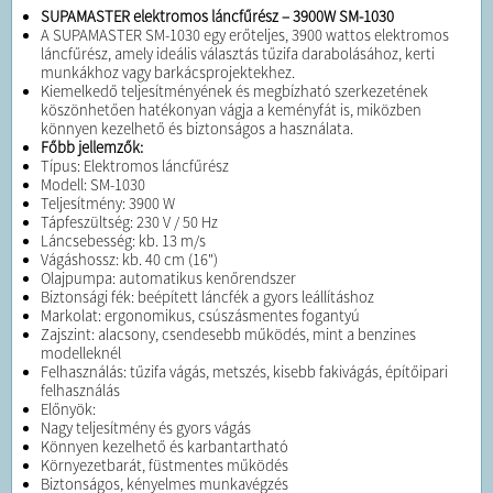
SUPAMASTER elektromos láncfűrész – 3900W SM-1030
A SUPAMASTER SM-1030 egy erőteljes, 3900 wattos elektromos
láncfűrész, amely ideális választás tűzifa darabolásához, kerti
munkákhoz vagy barkácsprojektekhez.
Kiemelkedő teljesítményének és megbízható szerkezetének
köszönhetően hatékonyan vágja a keményfát is, miközben
könnyen kezelhető és biztonságos a használata.
Főbb jellemzők:
Típus: Elektromos láncfűrész
Modell: SM-1030
Teljesítmény: 3900 W
Tápfeszültség: 230 V / 50 Hz
Láncsebesség: kb. 13 m/s
Vágáshossz: kb. 40 cm (16")
Olajpumpa: automatikus kenőrendszer
Biztonsági fék: beépített láncfék a gyors leállításhoz
Markolat: ergonomikus, csúszásmentes fogantyú
Zajszint: alacsony, csendesebb működés, mint a benzines
modelleknél
Felhasználás: tűzifa vágás, metszés, kisebb fakivágás, építőipari
felhasználás
Előnyök:
Nagy teljesítmény és gyors vágás
Könnyen kezelhető és karbantartható
Környezetbarát, füstmentes működés
Biztonságos, kényelmes munkavégzés