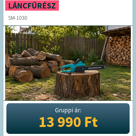
LÁNCFŰRÉSZ
SM-1030
Gruppi ár:
13 990
Ft