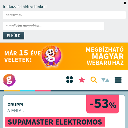
x
Iratkozz fel hírlevelünkre!
ELKÜLD
MEGBÍZHATÓ
15
MÁR
ÉVE
MAGYAR
VELETEK!
WEBÁRUHÁZ
-53
%
GRUPPI
AJÁNLAT:
SUPAMASTER ELEKTROMOS