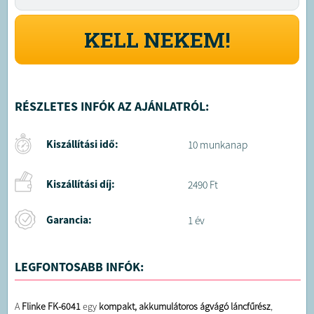
KELL NEKEM!
RÉSZLETES INFÓK AZ AJÁNLATRÓL:
Kiszállítási idő:
10 munkanap
Kiszállítási díj:
2490 Ft
Garancia:
1 év
LEGFONTOSABB INFÓK:
A
Flinke FK-6041
egy
kompakt, akkumulátoros ágvágó láncfűrész
,