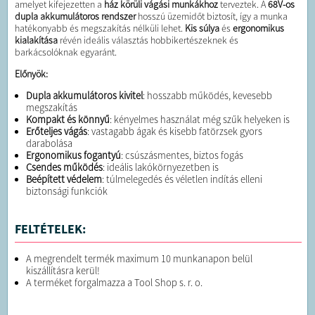
amelyet kifejezetten a
ház körüli vágási munkákhoz
terveztek. A
68V-os
dupla akkumulátoros rendszer
hosszú üzemidőt biztosít, így a munka
hatékonyabb és megszakítás nélküli lehet.
Kis súlya
és
ergonomikus
kialakítása
révén ideális választás hobbikertészeknek és
barkácsolóknak egyaránt.
Előnyök:
Dupla akkumulátoros kivitel
: hosszabb működés, kevesebb
megszakítás
Kompakt és könnyű
: kényelmes használat még szűk helyeken is
Erőteljes vágás
: vastagabb ágak és kisebb fatörzsek gyors
darabolása
Ergonomikus fogantyú
: csúszásmentes, biztos fogás
Csendes működés
: ideális lakókörnyezetben is
Beépített védelem
: túlmelegedés és véletlen indítás elleni
biztonsági funkciók
FELTÉTELEK:
A megrendelt termék maximum 10 munkanapon belül
kiszállításra kerül!
A terméket forgalmazza a Tool Shop s. r. o.