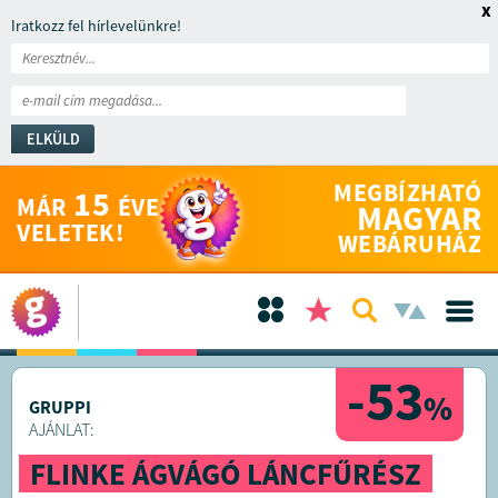
x
Iratkozz fel hírlevelünkre!
ELKÜLD
MEGBÍZHATÓ
15
MÁR
ÉVE
MAGYAR
VELETEK!
WEBÁRUHÁZ
-53
%
GRUPPI
AJÁNLAT:
FLINKE ÁGVÁGÓ LÁNCFŰRÉSZ