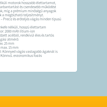
élküli motorok hosszabb élettartamot,
karbantartást és csendesebb működést
nak, míg a prémium minőségű anyagok
k a megbízható teljesítményt.
 – Precíz és erőteljes vágás minden típusú
nkefe nélküli, hosszú élettartam
r: 2000 mAh lítium-ion
zett acélból, rendkívül éles és tartós
ágási átmérő:
ax. 25 mm
 max. 15 mm
el: Könnyed vágás vastagabb ágaknál is
: Könnyű, ergonomikus fogás
: Töltő, kenőolaj, szerelőszerszámok
 – Praktikus segítség az ágak levágásához
nkefe nélküli technológia a megbízható
t
r: 2.0 Ah lítium-ion
Hosszított 6”
égi kivitel, tartós és hatékony
áncolajzás: Megkönnyíti a karbantartást
Gumírozott, csúszásmentes kialakítás
Láncvédő burkolat
Akkumulátortöltő