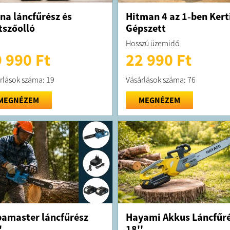
na láncfűrész és
Hitman 4 az 1‑ben Kert
szőolló
Gépszett
Hosszú üzemidő
 990 Ft
22 990 Ft
rlások száma: 19
Vásárlások száma: 76
MEGNÉZEM
MEGNÉZEM
amaster láncfűrész
Hayami Akkus Láncfűr
'
18''