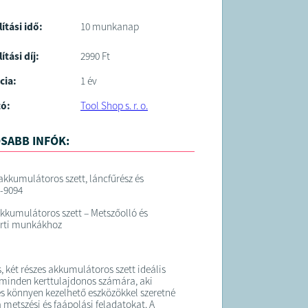
lítási idő:
10 munkanap
ítási díj:
2990 Ft
cia:
1 év
tó:
Tool Shop s. r. o.
SABB INFÓK:
kkumulátoros szett, láncfűrész és
-9094
akkumulátoros szett – Metszőolló és
kerti munkákhoz
, két részes akkumulátoros szett ideális
minden kerttulajdonos számára, aki
s könnyen kezelhető eszközökkel szeretné
 metszési és faápolási feladatokat. A