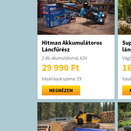
Hitman Akkumulátoros
Su
Láncfűrész
lán
2 db akumulátorral, 62V
Vágó
29 990 Ft
16
Vásárlások száma: 19
Vásá
MEGNÉZEM