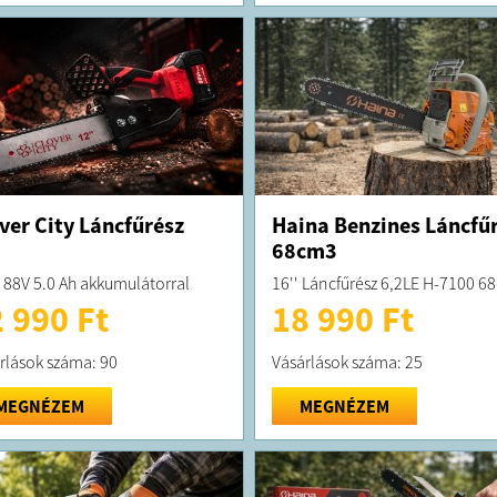
ver City Láncfűrész
Haina Benzines Láncfű
68cm3
 88V 5.0 Ah akkumulátorral
16'' Láncfűrész 6,2LE H-7100 6
 990 Ft
18 990 Ft
rlások száma: 90
Vásárlások száma: 25
MEGNÉZEM
MEGNÉZEM