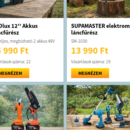
lux 12'' Akkus
SUPAMASTER elektrom
cfűrész
láncfűrész
eljes, megbízható 2 akkus 48V
SM-1030
 990 Ft
13 990 Ft
rlások száma: 22
Vásárlások száma: 19
MEGNÉZEM
MEGNÉZEM