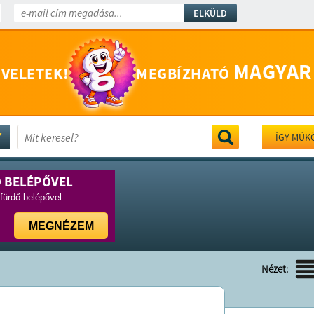
ELKÜLD
MAGYAR
 VELETEK!
MEGBÍZHATÓ
ÍGY MŰK
Ő BELÉPŐVEL
rfürdő belépővel
MEGNÉZEM
Nézet: