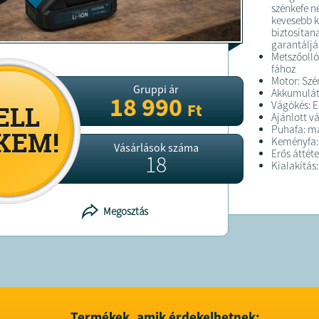
szénkefe n
kevesebb 
biztosíta
garantáljá
Metszőolló
fához
Motor: Szé
Gruppi ár
Akkumuláto
18 990
Vágókés: Ed
Ft
Ajánlott v
Puhafa: m
Keményfa:
Vásárlások száma
Erős áttét
18
Kialakítás
Tartozékok
Láncfűrész
Motor: Szé
Megosztás
működésér
Akkumuláto
Vezetőlap: 
Lánc: Minős
Automata l
Markolat: 
Védelem: 
Tartozék: 
Termékek, amik érdekelhetnek: