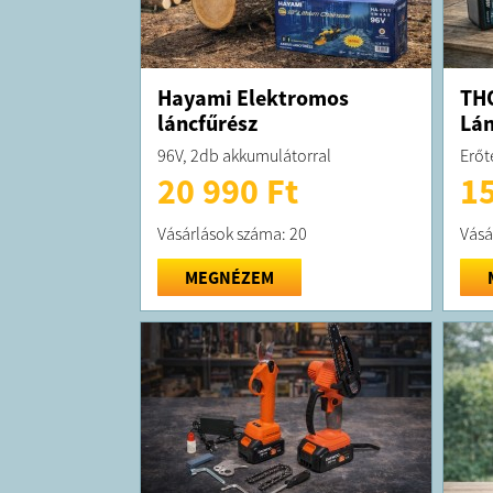
Hayami Elektromos
THO
láncfűrész
Lán
96V, 2db akkumulátorral
Erőt
20 990 Ft
15
Vásárlások száma: 20
Vásá
MEGNÉZEM