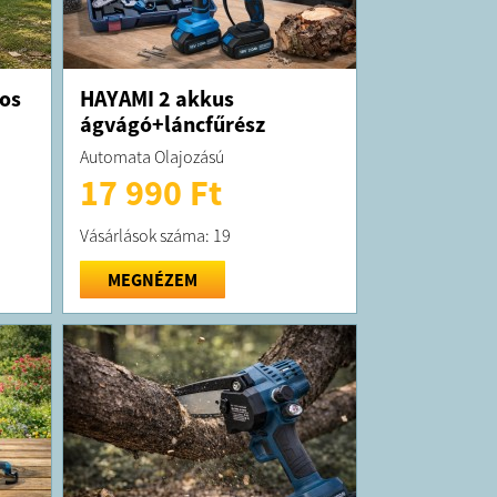
os
HAYAMI 2 akkus
ágvágó+láncfűrész
Automata Olajozású
17 990 Ft
Vásárlások száma: 19
MEGNÉZEM