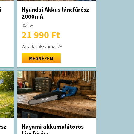
i
Hyundai Akkus láncfűrész
2000mA
350 w
21 990 Ft
Vásárlások száma: 28
MEGNÉZEM
ész
Hayami akkumulátoros
láncfűrész