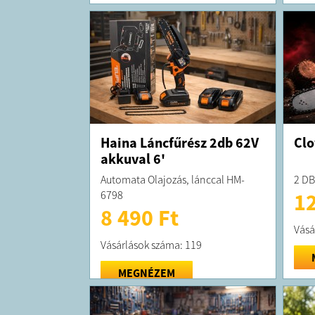
Haina Láncfűrész 2db 62V
Clo
akkuval 6'
Automata Olajozás, lánccal HM-
2 DB
6798
12
8 490 Ft
Vásá
Vásárlások száma: 119
MEGNÉZEM