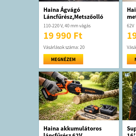
Haina Ágvágó
Hai
Láncfűrész,Metszőolló
met
110-220 V, 40 mm vágás
62V
19 990 Ft
19
Vásárlások száma: 20
Vásá
MEGNÉZEM
Haina akkumulátoros
Sup
láncfűrész 62V
16'