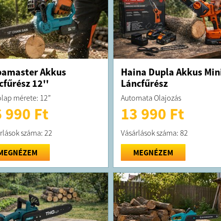
pamaster Akkus
Haina Dupla Akkus Min
cfűrész 12''
Láncfűrész
lap mérete: 12”
Automata Olajozás
 990 Ft
13 990 Ft
rlások száma: 22
Vásárlások száma: 82
MEGNÉZEM
MEGNÉZEM