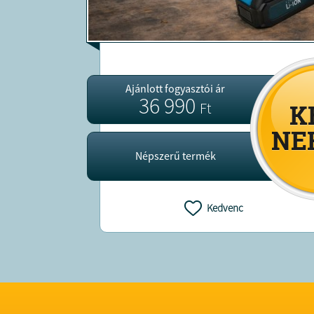
Ajánlott fogyasztói ár
36 990
Ft
Népszerű termék
Kedvenc