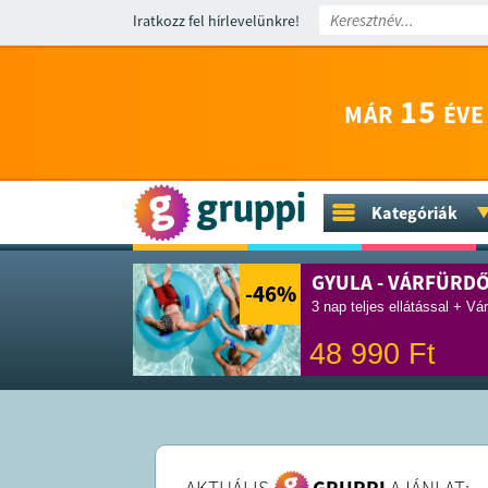
Iratkozz fel hírlevelünkre!
15
MÁR
ÉVE
Kategóriák
GYULA - VÁRFÜRD
-46
%
3 nap teljes ellátással + Vá
48 990
Ft