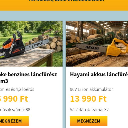
Előnyök:
Könnyű és 
szabadság 
Energiahat
alacsonya
Szénkefe n
kevesebb k
Teljes kör
egy csom
Alkalmas 
Ez a 2 rész
választás, 
vágyik ott
megbízható
nke benzines láncfűrész
Hayami akkus láncfűré
cm3
FELTÉTELE
cm-es és 4,2 lóerős
96V Li-ion akkumulátor
 990 Ft
13 990 Ft
A megrend
kiszállítás
A terméket 
rlások száma: 88
Vásárlások száma: 32
MEGNÉZEM
MEGNÉZEM