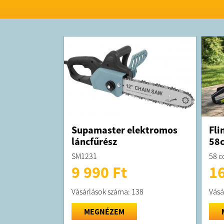
Supamaster elektromos
Fli
láncfűrész
58
SM1231
58 c
9 990 Ft
16
Vásárlások száma: 138
Vásá
MEGNÉZEM