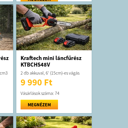
rész
Kraftech mini láncfűrész
KTBCHS48V
8cm3
2 db akkuval, 6' (15cm)-es vágás
9 990 Ft
Vásárlások száma: 74
MEGNÉZEM