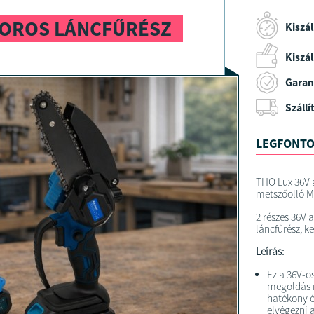
OROS LÁNCFŰRÉSZ
Kiszál
Kiszáll
Garan
Szállí
LEGFONTO
THO Lux 36V a
metszőolló M
2 részes 36V 
láncfűrész, 
Leírás:
Ez a 36V-os
megoldás 
hatékony é
elvégezni a