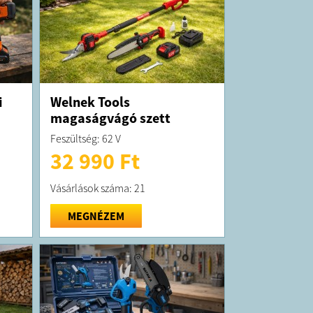
i
Welnek Tools
magaságvágó szett
Feszültség: 62 V
32 990 Ft
Vásárlások száma: 21
MEGNÉZEM