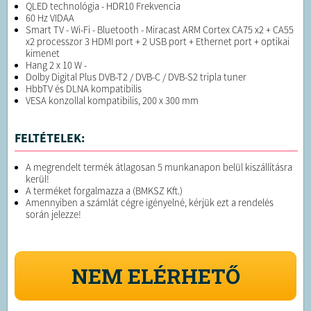
QLED technológia - HDR10 Frekvencia
60 Hz VIDAA
Smart TV - Wi-Fi - Bluetooth - Miracast ARM Cortex CA75 x2 + CA55
x2 processzor 3 HDMI port + 2 USB port + Ethernet port + optikai
kimenet
Hang 2 x 10 W -
Dolby Digital Plus DVB-T2 / DVB-C / DVB-S2 tripla tuner
HbbTV és DLNA kompatibilis
VESA konzollal kompatibilis, 200 x 300 mm
FELTÉTELEK:
A megrendelt termék átlagosan 5 munkanapon belül kiszállításra
kerül!
A terméket forgalmazza a (BMKSZ Kft.)
Amennyiben a számlát cégre igényelné, kérjük ezt a rendelés
során jelezze!
NEM ELÉRHETŐ