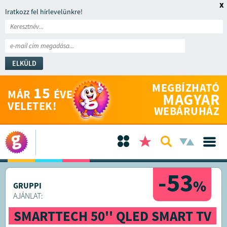
x
Iratkozz fel hírlevelünkre!
ELKÜLD
MEGBÍZHATÓ
15
MÁR
ÉVE
MAGYAR
VELETEK!
WEBÁRUHÁZ
-53
%
GRUPPI
AJÁNLAT:
SMARTTECH 50'' QLED SMART TV