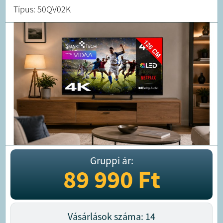
Típus: 50QV02K
Gruppi ár:
89 990
Ft
Vásárlások száma: 14