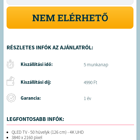
NEM ELÉRHETŐ
RÉSZLETES INFÓK AZ AJÁNLATRÓL:
Kiszállítási idő:
5 munkanap
Kiszállítási díj:
4990 Ft
Garancia:
1 év
LEGFONTOSABB INFÓK:
QLED TV - 50 hüvelyk (126 cm) - 4K UHD
3840 x 2160 pixel