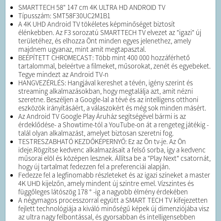
SMARTTECH 58" 147 cm 4K ULTRA HD ANDROID TV
Típusszám: SMT58F30UC2M1B1
A 4K UHD Android TV tökéletes képminőséget biztosít
élénkebben. Az F3 sorozatú SMARTTECH TV elvezet az "igazi" új
területéhez, és elhozza Önt minden egyes jelenethez, amely
majdnem ugyanaz, mint amit megtapasztal.
BEÉPÍTETT CHROMECAST: Több mint 400 000 hozzáférhető
tartalommal, beleértve a filmeket, műsorokat, zenét és egyebeket.
Tegye mindezt az Android TV-n
HANGVEZÉRLÉS: Hangjával kereshet a tévén, igény szerint és
streaming alkalmazásokban, hogy megtalálja azt, amit nézni
szeretne. Beszéljen a Google-lal a tévé és az intelligens otthoni
eszközök irányításáért, a válaszokért és még sok minden másért.
Az Android TV Google Play Áruház segítségével bármi is az
érdeklődése- a Showtime-tól a YouTube-on át a rengeteg játékig -
talál olyan alkalmazást, amelyet biztosan szeretni fog.
TESTRESZABHATÓ KEZDŐKÉPERNYŐ: Ez az Ön tv-je. Az Ön
ideje.Rögzítse kedvenc alkalmazásait a felső sorba, így a kedvenc
műsorai elöl és középen lesznek. Állítsa be a "Play Next" csatornát,
hogy új tartalmat fedezzen fel a preferenciái alapján.
Fedezze fel a legfinomabb részleteket és az igazi színeket a master
4K UHD kijelzőn, amely mindent új szintre emel. Vízszintes és
függőleges látószög 178 ° -ig a nagyobb élmény érdekében
A négymagos processzorral együtt a SMART TECH TV kifejezetten
fejlett technológiája a kiváló minőségű képek új dimenziójába visz
az ultra nagy felbontással, és gyorsabban és intelligensebben