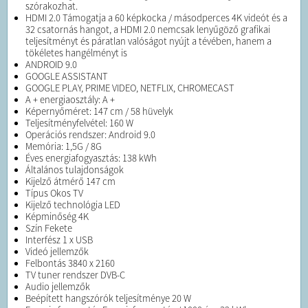
szórakozhat.
HDMI 2.0 Támogatja a 60 képkocka / másodperces 4K videót és a
32 csatornás hangot, a HDMI 2.0 nemcsak lenyűgöző grafikai
teljesítményt és páratlan valóságot nyújt a tévében, hanem a
tökéletes hangélményt is
ANDROID 9.0
GOOGLE ASSISTANT
GOOGLE PLAY, PRIME VIDEO, NETFLIX, CHROMECAST
A + energiaosztály: A +
Képernyőméret: 147 cm / 58 hüvelyk
Teljesítményfelvétel: 160 W
Operációs rendszer: Android 9.0
Memória: 1,5G / 8G
Éves energiafogyasztás: 138 kWh
Általános tulajdonságok
Kijelző átmérő 147 cm
Típus Okos TV
Kijelző technológia LED
Képminőség 4K
Szín Fekete
Interfész 1 x USB
Videó jellemzők
Felbontás 3840 x 2160
TV tuner rendszer DVB-C
Audio jellemzők
Beépített hangszórók teljesítménye 20 W