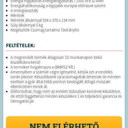
Energia fogyasztás Energiafogyasztás / 1000 óra 32 kWh
Energiahatékonyság a legújabb európai előírások szerint
A energiaosztály
Méretek
Méretek állvánnyal 554 x 370 x 134 mm
Súly állvánnyal 5 kg
Kiegészítők Csomag tartalma Távirányító
FELTÉTELEK:
A megrendelt termék átlagosan 10 munkanapon belül
kiszállításra kerül!
A terméket forgalmazza a (BMKSZ Kft.)
Amennyiben a számlát cégre igényelné, kérjük ezt a rendelés
során jelezze! Készülékeink újracsomagoltak lehetnek de minden
esetben a gyár által több ponton bevizsgált átfogó műszaki
ellenőrzésen esnek át.
Előfordulhat, hogy nem az eredeti dobozban kerülnek kiküldésre,
de ettől függetlenül minden készülékre 1 év teljeskörű garancia és
támogatás jár.
NEM ELÉRHETŐ