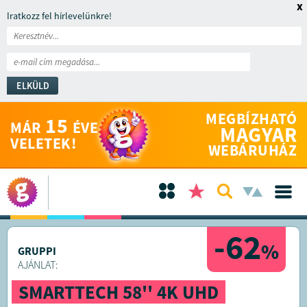
x
Iratkozz fel hírlevelünkre!
ELKÜLD
MEGBÍZHATÓ
15
MÁR
ÉVE
MAGYAR
VELETEK!
WEBÁRUHÁZ
-62
%
GRUPPI
AJÁNLAT:
SMARTTECH 58'' 4K UHD