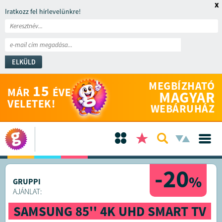
x
Iratkozz fel hírlevelünkre!
ELKÜLD
MEGBÍZHATÓ
15
MÁR
ÉVE
MAGYAR
VELETEK!
WEBÁRUHÁZ
-20
%
GRUPPI
AJÁNLAT:
SAMSUNG 85'' 4K UHD SMART TV