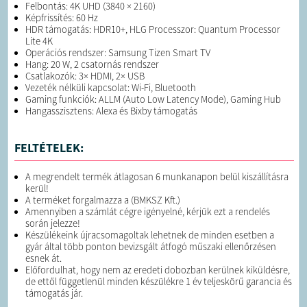
Felbontás: 4K UHD (3840 × 2160)
Képfrissítés: 60 Hz
HDR támogatás: HDR10+, HLG Processzor: Quantum Processor
Lite 4K
Operációs rendszer: Samsung Tizen Smart TV
Hang: 20 W, 2 csatornás rendszer
Csatlakozók: 3× HDMI, 2× USB
Vezeték nélküli kapcsolat: Wi-Fi, Bluetooth
Gaming funkciók: ALLM (Auto Low Latency Mode), Gaming Hub
Hangasszisztens: Alexa és Bixby támogatás
FELTÉTELEK:
A megrendelt termék átlagosan 6 munkanapon belül kiszállításra
kerül!
A terméket forgalmazza a (BMKSZ Kft.)
Amennyiben a számlát cégre igényelné, kérjük ezt a rendelés
során jelezze!
Készülékeink újracsomagoltak lehetnek de minden esetben a
gyár által több ponton bevizsgált átfogó műszaki ellenőrzésen
esnek át.
Előfordulhat, hogy nem az eredeti dobozban kerülnek kiküldésre,
de ettől függetlenül minden készülékre 1 év teljeskörű garancia és
támogatás jár.