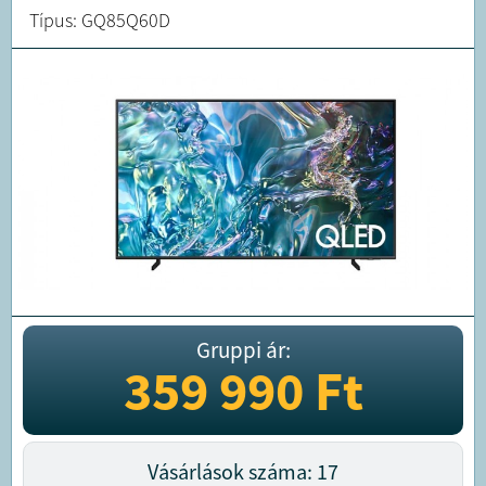
Típus: GQ85Q60D
Gruppi ár:
359 990
Ft
Vásárlások száma: 17