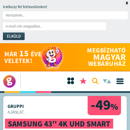
x
Iratkozz fel hírlevelünkre!
ELKÜLD
MEGBÍZHATÓ
15
MÁR
ÉVE
MAGYAR
VELETEK!
WEBÁRUHÁZ
-49
%
GRUPPI
AJÁNLAT:
SAMSUNG 43'' 4K UHD SMART