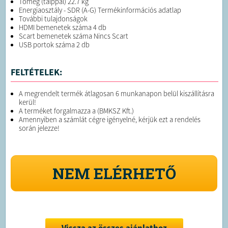
Tömeg (talppal) 22.7 kg
Energiaosztály - SDR (A-G) Termékinformációs adatlap
További tulajdonságok
HDMI bemenetek száma 4 db
Scart bemenetek száma Nincs Scart
USB portok száma 2 db
FELTÉTELEK:
A megrendelt termék átlagosan 6 munkanapon belül kiszállításra
kerül!
A terméket forgalmazza a (BMKSZ Kft.)
Amennyiben a számlát cégre igényelné, kérjük ezt a rendelés
során jelezze!
NEM ELÉRHETŐ