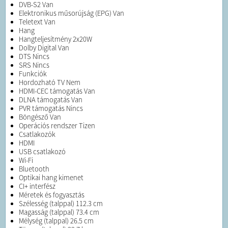
DVB-S2 Van
Elektronikus műsorújság (EPG) Van
Teletext Van
Hang
Hangteljesítmény 2x20W
Dolby Digital Van
DTS Nincs
SRS Nincs
Funkciók
Hordozható TV Nem
HDMI-CEC támogatás Van
DLNA támogatás Van
PVR támogatás Nincs
Böngésző Van
Operációs rendszer Tizen
Csatlakozók
HDMI
USB csatlakozó
Wi-Fi
Bluetooth
Optikai hang kimenet
CI+ interfész
Méretek és fogyasztás
Szélesség (talppal) 112.3 cm
Magasság (talppal) 73.4 cm
Mélység (talppal) 26.5 cm