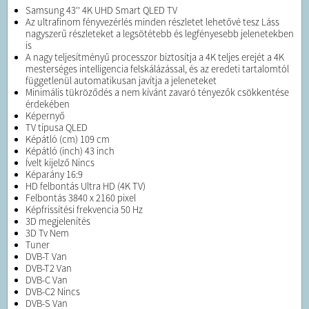
Samsung 43'' 4K UHD Smart QLED TV
Az ultrafinom fényvezérlés minden részletet lehetővé tesz Láss
nagyszerű részleteket a legsötétebb és legfényesebb jelenetekben
is
A nagy teljesítményű processzor biztosítja a 4K teljes erejét a 4K
mesterséges intelligencia felskálázással, és az eredeti tartalomtól
függetlenül automatikusan javítja a jeleneteket
Minimális tükröződés a nem kívánt zavaró tényezők csökkentése
érdekében
Képernyő
TV típusa QLED
Képátló (cm) 109 cm
Képátló (inch) 43 inch
Ívelt kijelző Nincs
Képarány 16:9
HD felbontás Ultra HD (4K TV)
Felbontás 3840 x 2160 pixel
Képfrissítési frekvencia 50 Hz
3D megjelenítés
3D Tv Nem
Tuner
DVB-T Van
DVB-T2 Van
DVB-C Van
DVB-C2 Nincs
DVB-S Van