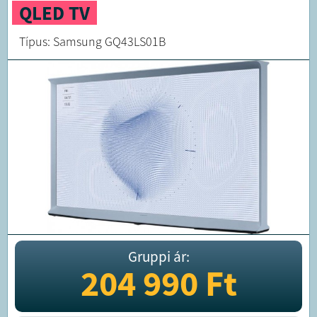
QLED TV
Típus: Samsung GQ43LS01B
Gruppi ár:
204 990
Ft