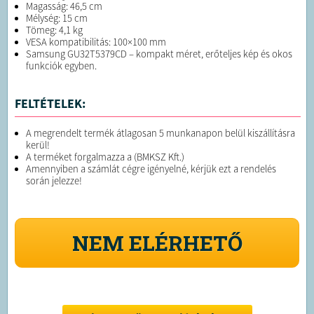
Magasság: 46,5 cm
Mélység: 15 cm
Tömeg: 4,1 kg
VESA kompatibilitás: 100×100 mm
Samsung GU32T5379CD – kompakt méret, erőteljes kép és okos
funkciók egyben.
FELTÉTELEK:
A megrendelt termék átlagosan 5 munkanapon belül kiszállításra
kerül!
A terméket forgalmazza a (BMKSZ Kft.)
Amennyiben a számlát cégre igényelné, kérjük ezt a rendelés
során jelezze!
NEM ELÉRHETŐ