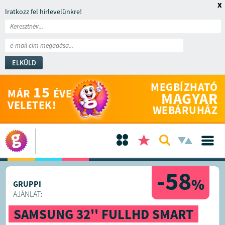
x
Iratkozz fel hírlevelünkre!
ELKÜLD
MEGBÍZHATÓ
15
MÁR
ÉVE
MAGYAR
VELETEK!
WEBÁRUHÁZ
-58
%
GRUPPI
AJÁNLAT:
SAMSUNG 32'' FULLHD SMART