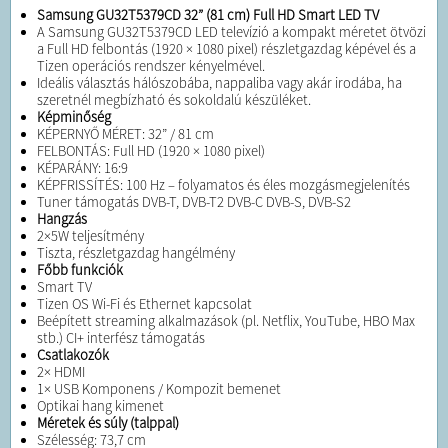
Samsung GU32T5379CD 32” (81 cm) Full HD Smart LED TV
A Samsung GU32T5379CD LED televízió a kompakt méretet ötvözi
a Full HD felbontás (1920 × 1080 pixel) részletgazdag képével és a
Tizen operációs rendszer kényelmével.
Ideális választás hálószobába, nappaliba vagy akár irodába, ha
szeretnél megbízható és sokoldalú készüléket.
Képminőség
KÉPERNYŐ MÉRET: 32” / 81 cm
FELBONTÁS: Full HD (1920 × 1080 pixel)
KÉPARÁNY: 16:9
KÉPFRISSÍTÉS: 100 Hz – folyamatos és éles mozgásmegjelenítés
Tuner támogatás DVB-T, DVB-T2 DVB-C DVB-S, DVB-S2
Hangzás
2×5W teljesítmény
Tiszta, részletgazdag hangélmény
Főbb funkciók
Smart TV
Tizen OS Wi-Fi és Ethernet kapcsolat
Beépített streaming alkalmazások (pl. Netflix, YouTube, HBO Max
stb.) CI+ interfész támogatás
Csatlakozók
2× HDMI
1× USB Komponens / Kompozit bemenet
Optikai hang kimenet
Méretek és súly (talppal)
Szélesség: 73,7 cm