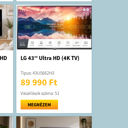
s hangszórókon keresztül keressen
és filmeket.
exa-kompatibilis eszközökön keresztül
az Alexát is.
ámára csomagolva.
barát csomagolás és anyagok.
ak a nagyszerű kép és hang tekintetében
ektetést, hanem egyúttal a jövőbe való
is.
ásaink FSC tanúsítvánnyal rendelkező
készülnek, a nyomtatáshoz pedig
sított papírt használunk. Karcsú, vonzó
 HD
LG 43'' Ultra HD (4K TV)
keres, amelyik illik a szobájába?
 gyakorlatilag keret nélküli képernyője
Típus: 43US662H3
milyen belső térbe belesimul.
89 990 Ft
ilágos szürke lábak olyan hatást keltenek,
épernyő lebegne.
a játékokhoz.
Vásárlások száma: 51
emeneti késleltetés bármely konzolon.
számítógépes játékokat?
bekapcsolásakor automatikusan bekapcsol
MEGNÉZEM
y bemeneti késleltetés beállítás, amely
y játékot biztosít még akkor is, amikor az
felgyorsulnak.