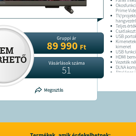
Panel frekv
Okosfunkc
Prime Vide
TV/projekt
hangvezér
Teljes ért
Csatlakoz
USB porto
Gruppi ár
Kimenetek:
89 990
Ft
kimenet
USB funkci
HDMI beme
Vezeték né
Vásárlások száma
51
DLNA kompa
Általános 
Processzo
Állvány: Fi
Méretek Fa
Megosztás
Doboz mére
Mélység 1
Termék mér
Méretek ál
Méretek ál
Tömeg (kg):
Állvánnyal:
Állvány nél
Tuner TV/p
Termékek, amik érdekelhetnek: