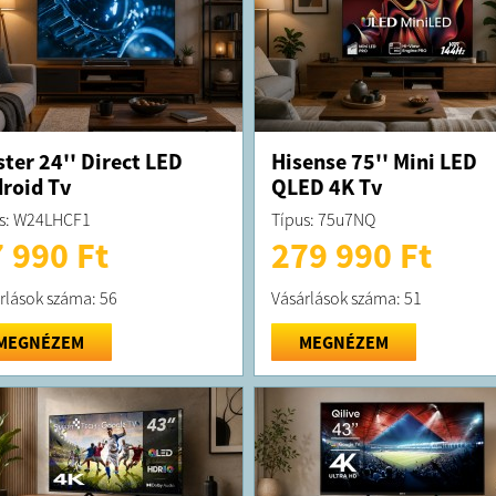
FELTÉTELE
A megrend
kiszállítás
A terméket
Amennyiben
rendelés s
ter 24'' Direct LED
Hisense 75'' Mini LED
lehetnek d
roid Tv
QLED 4K Tv
bevizsgált
Előfordulh
s: W24LHCF1
Típus: 75u7NQ
kiküldésre,
teljeskörű
 990 Ft
279 990 Ft
rlások száma: 56
Vásárlások száma: 51
MEGNÉZEM
MEGNÉZEM