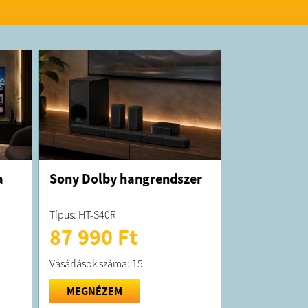
er: Nem
zórók: Igen – 2 x 8W
gyasztás
ékonysági besorolás: D
ahatékonysági besorolás: G
yasztás – kWh/1000 óra: 33 kWh
afogyasztás – kWh/1000 óra: 63 kWh
ebilincselő vizuális élmény.
LED TV-n minden jól néz ki. A TV
ozó engine-je optimalizálja a képminőséget
pek, gazdag színek és gördülékeny mozgás
 alkalommal a legjobb képminőséget
yűgöző TV.
k nélkül. Philips Smart TV. Az új
a
Sony Dolby hangrendszer
k köszönhetően gyorsan megtalálja.
néz?
tés közvetlenül a kezdőképernyőről
Típus: HT-S40R
.
87 990 Ft
újat keres, olyan kategóriák között
, mint például az akció vagy a dráma, és
eti a legjobb streaming szolgáltatások
Vásárlások száma: 15
t – mindezt egy helyen.
és. A Google Segéddel* és az Alexával.
 a hangsegédek közül! Vezérelheti a TV-t, és
MEGNÉZEM
 a Google Segédet, hogy a Google