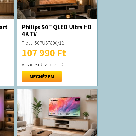
art
Philips 50'' QLED Ultra HD
4K TV
Típus: 50PUS7800/12
107 990 Ft
Vásárlások száma: 50
MEGNÉZEM