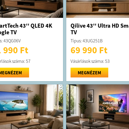
rtTech 43'' QLED 4K
Qilive 43'' Ultra HD Sm
gle TV
TV
s: 43QG06V
Típus: 43UG251B
 990 Ft
69 990 Ft
rlások száma: 57
Vásárlások száma: 53
MEGNÉZEM
MEGNÉZEM