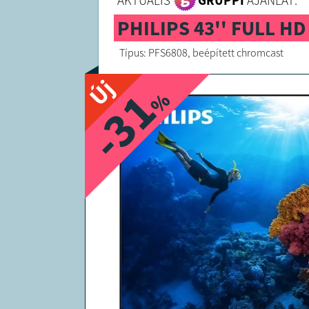
AKTUÁLIS
GRUPPI
AJÁNLAT:
PHILIPS 43'' FULL H
Típus: PFS6808, beépített chromcast
Új
-31
%