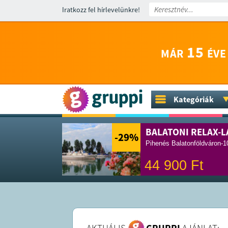
Iratkozz fel hírlevelünkre!
15
MÁR
ÉVE
Kategóriák
BALATONI RELAX-L
-29
%
Pihenés Balatonföldváron-10
44 900
Ft