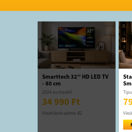
Smarttech 32'' HD LED TV
Sta
- 80 cm
Sma
2024-es modell
Tipu
34 990 Ft
79
Vásárlások száma: 82
Vásá