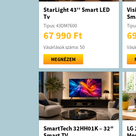
StarLight 43'' Smart LED
Vis
Tv
Sma
Tipus: 43DM7600
Tipu
67 990 Ft
69
Vásárlások száma: 50
Vásá
MEGNÉZEM
SmartTech 32HH01K – 32″
LG 
Smart TV
Mon