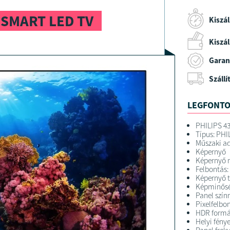
D SMART LED TV
Kiszál
Kiszáll
Garan
Szállí
LEGFONTO
PHILIPS 4
Típus: PHI
Műszaki ad
Képernyő
Képernyő m
Felbontás:
Képernyő t
Képminős
Panel szín
Pixelfelbon
HDR formá
Helyi fény