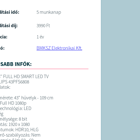
lítási idő:
5 munkanap
ítási díj:
3990 Ft
cia:
1 év
tó:
BMKSZ Elektronikai Kft.
SABB INFÓK:
3'' FULL HD SMART LED TV
LIPS 43PFS6808
atok:
érete: 43" hüvelyk - 109 cm
 Full HD 1080p
echnológia: LED
ég
mélysége: 8 bit
tás: 1920 x 1080
tumok: HDR10, HLG
erő-szabályozás: Nem