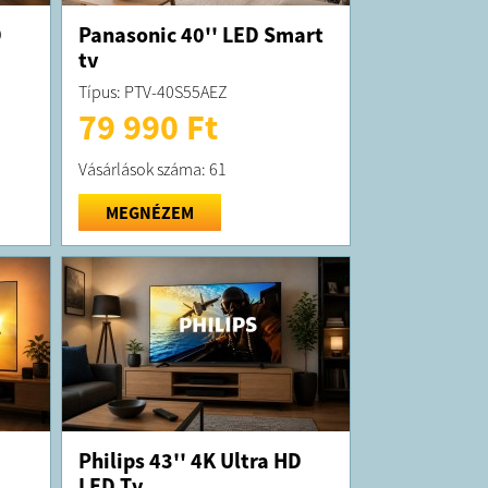
D
Panasonic 40'' LED Smart
tv
Típus: PTV-40S55AEZ
79 990 Ft
Vásárlások száma: 61
MEGNÉZEM
Philips 43'' 4K Ultra HD
LED Tv