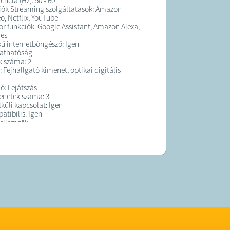
encia (Hz): 50 - 60
iók Streaming szolgáltatások: Amazon
o, Netflix, YouTube
or funkciók: Google Assistant, Amazon Alexa,
lés
ékű internetböngésző: Igen
tathatóság
k száma: 2
 Fejhallgató kimenet, optikai digitális
ó: Lejátszás
netek száma: 3
lküli kapcsolat: Igen
tibilis: Igen
jellemzők
r: Kétmagos
x állvány
li konzol szükséges: VESA 100 x 100
tei (mm):Szélesség 1100 x Magasság 680 x
40
etei (mm): Sz 956 x M 566 x Mé 87
lvány nélkül (mm): 956 x 566 x 87
lvánnyal (mm): 956 x 586 x 224
 6,3 / 6,5 (állvány nélkül / állvánnyal)
 6,5 kg
kül: 6,3 kg
rojektor tuner: Analóg