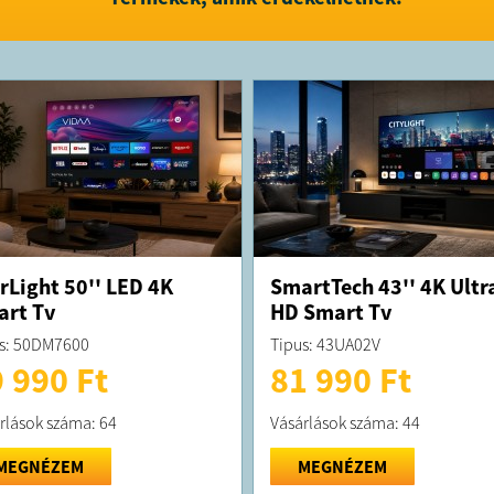
Dupla tun
Hang Hangs
Energiafo
Energiahat
HDR energi
Energiafog
HDR energi
Éles kép. L
A Full HD 
képfeldolg
az éles ké
érdekében.
Ön minden
kapja. Len
Bonyodalma
rLight 50'' LED 4K
SmartTech 43'' 4K Ultr
okostévéne
rt Tv
HD Smart Tv
Sorozatot 
A megtekin
s: 50DM7600
Tipus: 43UA02V
folytatható
 990 Ft
81 990 Ft
Ha valami 
böngészhet
megtekinth
rlások száma: 64
Vásárlások száma: 44
javaslatai
Hangvezérl
Választhat
MEGNÉZEM
MEGNÉZEM
megkérheti