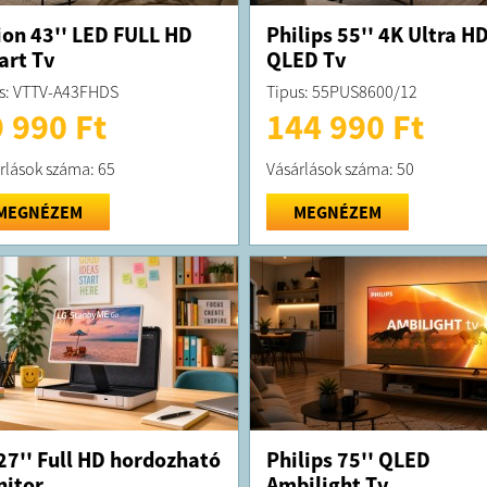
ion 43'' LED FULL HD
Philips 55'' 4K Ultra H
rt Tv
QLED Tv
s: VTTV-A43FHDS
Tipus: 55PUS8600/12
 990 Ft
144 990 Ft
rlások száma: 65
Vásárlások száma: 50
MEGNÉZEM
MEGNÉZEM
27'' Full HD hordozható
Philips 75'' QLED
itor
Ambilight Tv