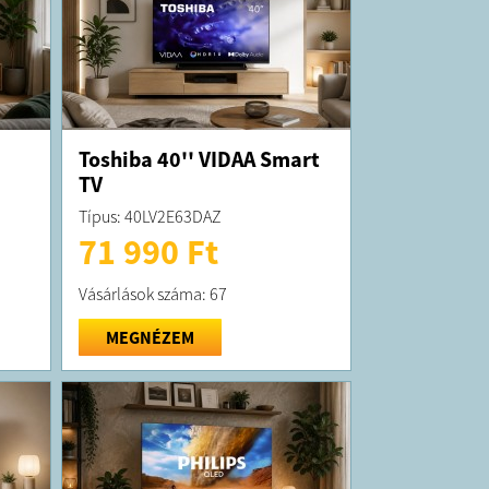
K:
elt termék átlagosan 5 munkanapon belül
ra kerül!
 forgalmazza a (BMKSZ Kft.)
 a számlát cégre igényelné, kérjük ezt a
orán jelezze! Készülékeink újracsomagoltak
Toshiba 40'' VIDAA Smart
e minden esetben a gyár által több ponton
TV
 átfogó műszaki ellenőrzésen esnek át.
at, hogy nem az eredeti dobozban kerülnek
Típus: 40LV2E63DAZ
 de ettől függetlenül minden készülékre 1 év
 garancia és támogatás jár.
71 990 Ft
Vásárlások száma: 67
MEGNÉZEM