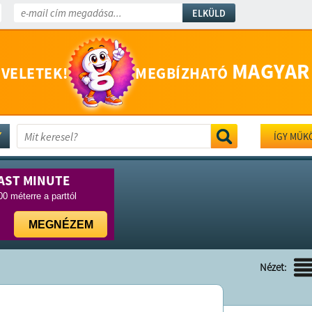
ELKÜLD
MAGYAR
 VELETEK!
MEGBÍZHATÓ
ÍGY MŰK
AST MINUTE
0 méterre a parttól
MEGNÉZEM
Nézet: