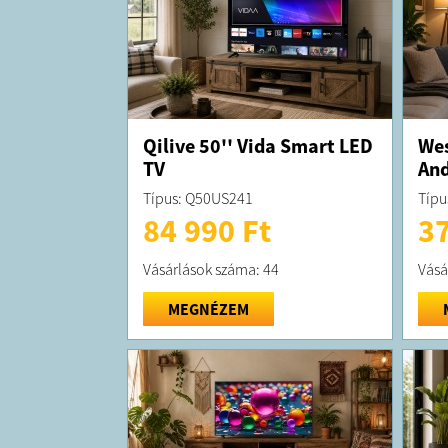
Qilive 50'' Vida Smart LED
Wes
TV
And
Típus: Q50US241
Típu
84 990 Ft
37
Vásárlások száma: 44
Vásá
MEGNÉZEM