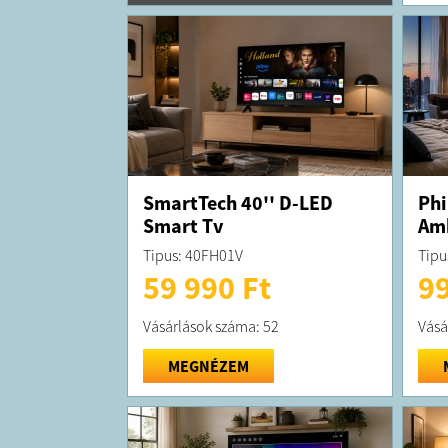
SmartTech 40'' D-LED
Phi
Smart Tv
Amb
Tipus: 40FH01V
Tipu
59 990 Ft
99
Vásárlások száma: 52
Vásá
MEGNÉZEM