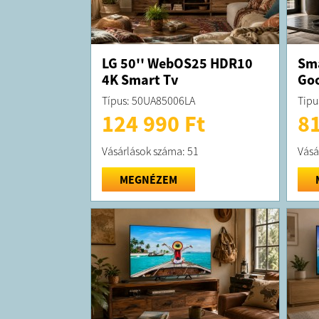
LG 50'' WebOS25 HDR10
Sma
4K Smart Tv
Goo
Típus: 50UA85006LA
Tipu
124 990 Ft
81
Vásárlások száma: 51
Vásá
MEGNÉZEM