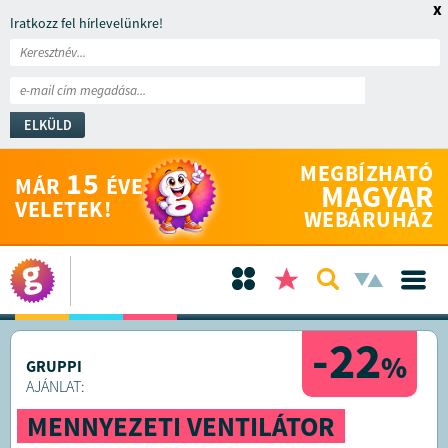
x
Iratkozz fel hírlevelünkre!
ELKÜLD
MEGBÍZHATÓ
15
MÁR
ÉVE
MAGYAR
VELETEK!
WEBÁRUHÁZ
-22
%
GRUPPI
AJÁNLAT:
MENNYEZETI VENTILÁTOR