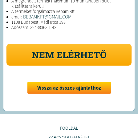
A megrendelt termék maximum 10 munkanapon belül
kiszállításra kerül!
A terméket forgalmazza Bebam Kft.
BEBAMKFT@GMAIL.COM
email:
1108 Budapest, Mádi utca 198.
Adószám. 32438363-1-42
NEM ELÉRHETŐ
Vissza az összes ajánlathoz
FŐOLDAL
KAPCSOLATFELVÉTEL