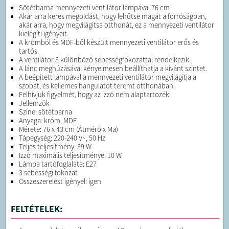
Sötétbarna mennyezeti ventilátor lámpával 76 cm
Akár arra keres megoldást, hogy lehűtse magát a forróságban,
akár arra, hogy megvilágítsa otthonát, ez a mennyezeti ventilátor
kielégíti igényeit.
A krómból és MDF-ből készült mennyezeti ventilátor erős és
tartós.
A ventilátor 3 különböző sebességfokozattal rendelkezik.
A lánc meghúzásával kényelmesen beállíthatja a kívánt szintet.
A beépített lámpával a mennyezeti ventilátor megvilágítja a
szobát, és kellemes hangulatot teremt otthonában.
Felhívjuk figyelmét, hogy az izzó nem alaptartozék.
Jellemzők
Színe: sötétbarna
Anyaga: króm, MDF
Mérete: 76 x 43 cm (Átmérő x Ma)
Tápegység: 220-240 V~, 50 Hz
Teljes teljesítmény: 39 W
Izzó maximális teljesítménye: 10 W
Lámpa tartófoglalata: E27
3 sebességi fokozat
Összeszerelést igényel: igen
FELTÉTELEK: