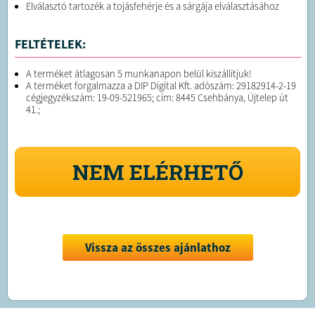
Elválasztó tartozék a tojásfehérje és a sárgája elválasztásához
FELTÉTELEK:
A terméket átlagosan 5 munkanapon belül kiszállítjuk!
A terméket forgalmazza a DIP Digital Kft. adószám: 29182914-2-19
cégjegyzékszám: 19-09-521965; cím: 8445 Csehbánya, Újtelep út
41.;
NEM ELÉRHETŐ
Vissza az összes ajánlathoz