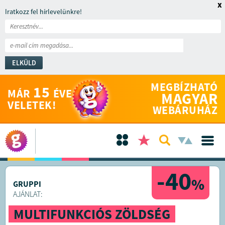
x
Iratkozz fel hírlevelünkre!
ELKÜLD
MEGBÍZHATÓ
15
MÁR
ÉVE
MAGYAR
VELETEK!
WEBÁRUHÁZ
-40
%
GRUPPI
AJÁNLAT:
MULTIFUNKCIÓS ZÖLDSÉG