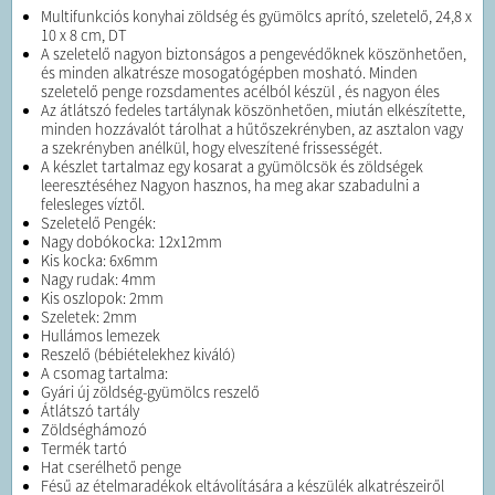
Multifunkciós konyhai zöldség és gyümölcs aprító, szeletelő, 24,8 x
10 x 8 cm, DT
A szeletelő nagyon biztonságos a pengevédőknek köszönhetően,
és minden alkatrésze mosogatógépben mosható. Minden
szeletelő penge rozsdamentes acélból készül , és nagyon éles
Az átlátszó fedeles tartálynak köszönhetően, miután elkészítette,
minden hozzávalót tárolhat a hűtőszekrényben, az asztalon vagy
a szekrényben anélkül, hogy elveszítené frissességét.
A készlet tartalmaz egy kosarat a gyümölcsök és zöldségek
leeresztéséhez Nagyon hasznos, ha meg akar szabadulni a
felesleges víztől.
Szeletelő Pengék:
Nagy dobókocka: 12x12mm
Kis kocka: 6x6mm
Nagy rudak: 4mm
Kis oszlopok: 2mm
Szeletek: 2mm
Hullámos lemezek
Reszelő (bébiételekhez kiváló)
A csomag tartalma:
Gyári új zöldség-gyümölcs reszelő
Átlátszó tartály
Zöldséghámozó
Termék tartó
Hat cserélhető penge
Fésű az ételmaradékok eltávolítására a készülék alkatrészeiről