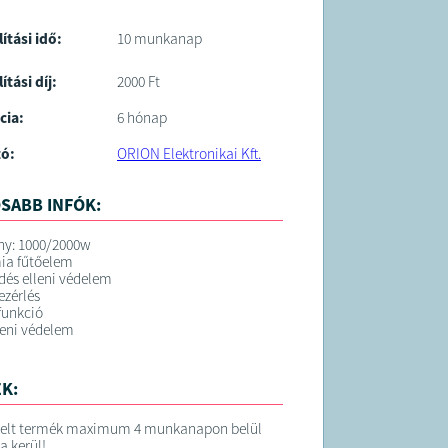
lítási idő:
10 munkanap
ítási díj:
2000 Ft
cia:
6 hónap
tó:
ORION Elektronikai Kft.
SABB INFÓK:
ny: 1000/2000w
ia fűtőelem
és elleni védelem
zérlés
 funkció
leni védelem
K:
elt termék maximum 4 munkanapon belül
ra kerül!