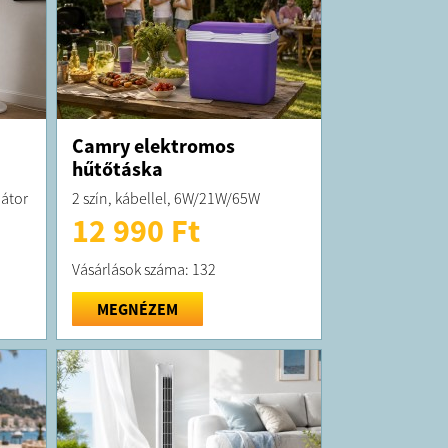
Camry elektromos
hűtőtáska
látor
2 szín, kábellel, 6W/21W/65W
12 990 Ft
Vásárlások száma: 132
MEGNÉZEM