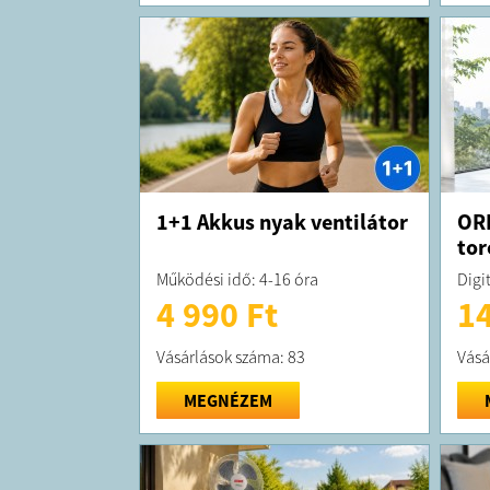
1+1 Akkus nyak ventilátor
OR
tor
Működési idő: 4-16 óra
Digit
4 990 Ft
14
Vásárlások száma: 83
Vásá
MEGNÉZEM