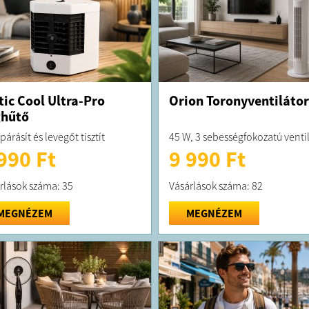
tic Cool Ultra-Pro
Orion Toronyventilátor
ghűtő
párásít és levegőt tisztít
45 W, 3 sebességfokozatú venti
990 Ft
9 990 Ft
rlások száma: 35
Vásárlások száma: 82
MEGNÉZEM
MEGNÉZEM