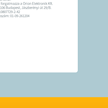
 forgalmazza a Orion Elektronik Kft.
1106 Budapest, Jászberényi út 29/B.
10807729-2-42
kszám: 01-09-261204