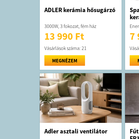
ADLER kerámia hősugárzó
Spa
ker
3000W, 3 fokozat, fém ház
Ener
13 990 Ft
7 
Vásárlások száma: 21
Vásá
MEGNÉZEM
Adler asztali ventilátor
Fűt
FP