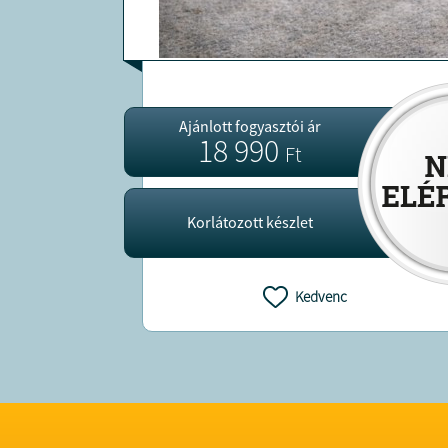
Ajánlott fogyasztói ár
18 990
Ft
Korlátozott készlet
Kedvenc