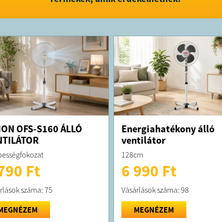
ION OFS-S160 ÁLLÓ
Energiahatékony álló
NTILÁTOR
ventilátor
bességfokozat
128cm
790 Ft
6 990 Ft
rlások száma: 75
Vásárlások száma: 98
MEGNÉZEM
MEGNÉZEM