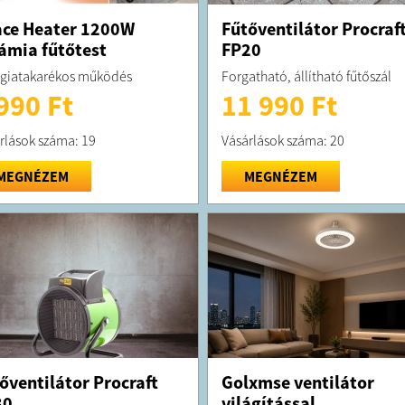
ce Heater 1200W
Fűtőventilátor Procraf
ámia fűtőtest
FP20
giatakarékos működés
Forgatható, állítható fűtőszál
990 Ft
11 990 Ft
rlások száma: 19
Vásárlások száma: 20
MEGNÉZEM
MEGNÉZEM
őventilátor Procraft
Golxmse ventilátor
30
világítással