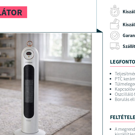
LÁTOR
Kiszál
Kiszáll
Garan
Szállí
LEGFONTO
Teljesítmé
PTC kerám
Túlmeleged
Kapcsolóve
Oszcilláló
Borulás el
FELTÉTELE
A megrend
kiszállítás