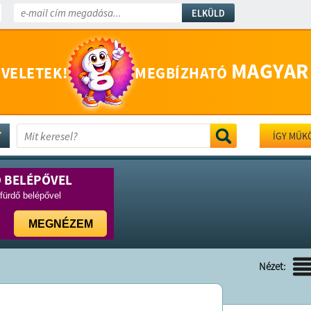
ELKÜLD
MAGYAR
 VELETEK!
MEGBÍZHATÓ
ÍGY MŰK
Ő BELÉPŐVEL
rfürdő belépővel
MEGNÉZEM
Nézet: