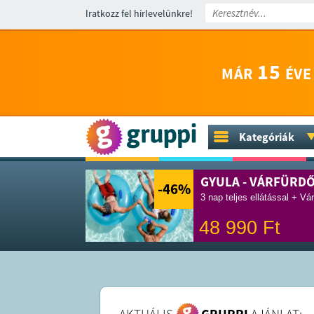
Iratkozz fel hírlevelünkre!
15
MÁR
ÉVE
Kategóriák
GYULA - VÁRFÜRD
-46
%
3 nap teljes ellátással + Vá
48 990
Ft