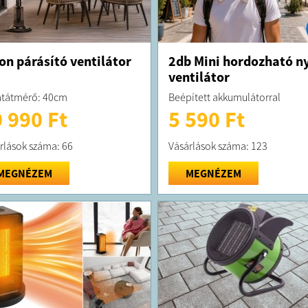
on párásító ventilátor
2db Mini hordozható n
ventilátor
tátmérő: 40cm
Beépített akkumulátorral
 990 Ft
5 590 Ft
rlások száma: 66
Vásárlások száma: 123
MEGNÉZEM
MEGNÉZEM