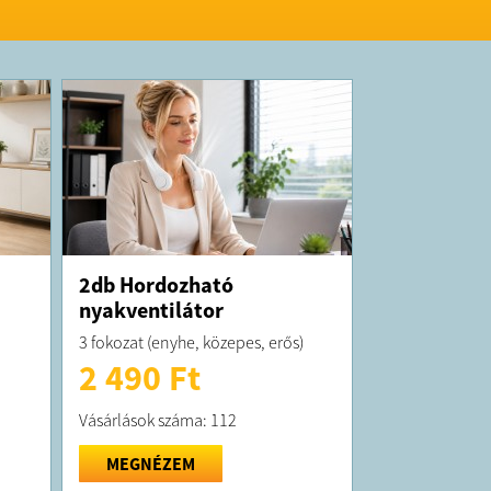
2db Hordozható
nyakventilátor
3 fokozat (enyhe, közepes, erős)
2 490 Ft
Vásárlások száma: 112
MEGNÉZEM