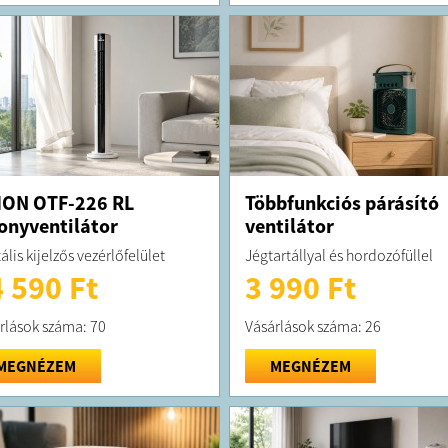
ION OTF-226 RL
Többfunkciós párásító
onyventilátor
ventilátor
ális kijelzős vezérlőfelület
Jégtartállyal és hordozófüllel
 590 Ft
3 990 Ft
rlások száma: 70
Vásárlások száma: 26
MEGNÉZEM
MEGNÉZEM