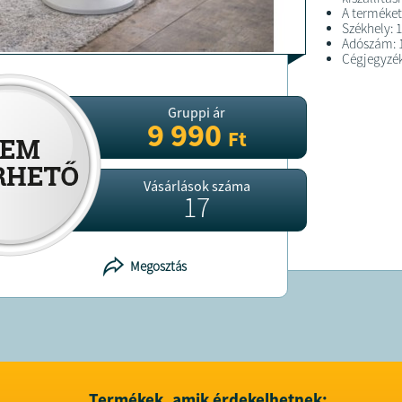
A terméket
Székhely: 
Adószám: 
Cégjegyzé
Gruppi ár
9 990
Ft
Vásárlások száma
17
Megosztás
Termékek, amik érdekelhetnek: