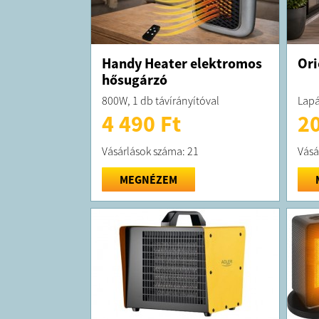
Handy Heater elektromos
Ori
hősugárzó
800W, 1 db távírányítóval
Lapá
4 490 Ft
20
Vásárlások száma: 21
Vásá
MEGNÉZEM