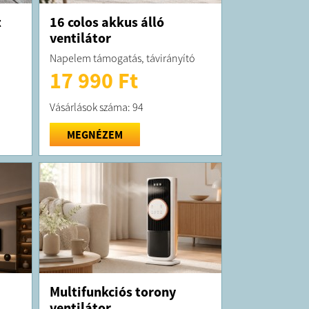
t
16 colos akkus álló
ventilátor
Napelem támogatás, távirányító
17 990 Ft
Vásárlások száma: 94
MEGNÉZEM
Multifunkciós torony
ventilátor