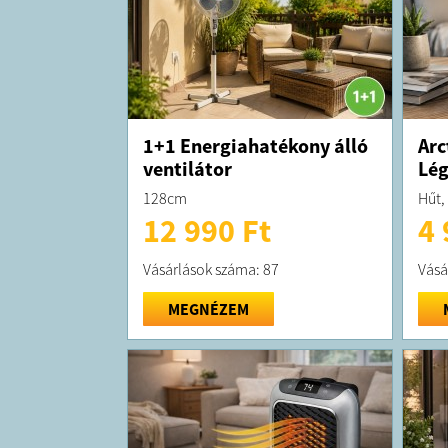
1+1 Energiahatékony álló
Arc
ventilátor
Lé
128cm
Hűt, 
12 990 Ft
4 
Vásárlások száma: 87
Vásá
MEGNÉZEM