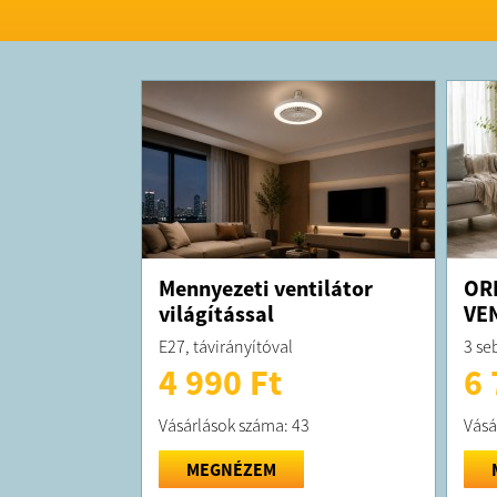
Mennyezeti ventilátor
OR
világítással
VE
E27, távirányítóval
3 se
4 990 Ft
6 
Vásárlások száma: 43
Vásá
MEGNÉZEM