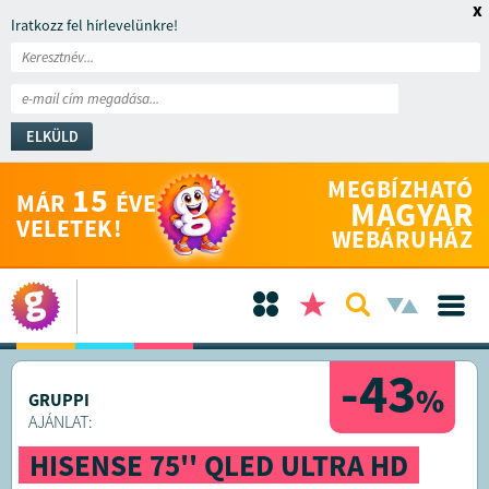
x
Iratkozz fel hírlevelünkre!
ELKÜLD
MEGBÍZHATÓ
15
MÁR
ÉVE
MAGYAR
VELETEK!
WEBÁRUHÁZ
-43
%
GRUPPI
AJÁNLAT:
HISENSE 75'' QLED ULTRA HD