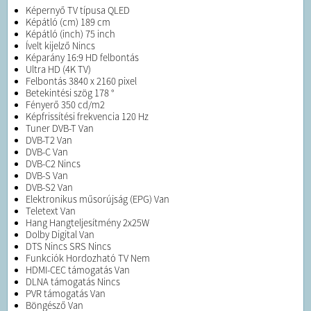
Képernyő TV típusa QLED
Képátló (cm) 189 cm
Képátló (inch) 75 inch
Ívelt kijelző Nincs
Képarány 16:9 HD felbontás
Ultra HD (4K TV)
Felbontás 3840 x 2160 pixel
Betekintési szög 178 °
Fényerő 350 cd/m2
Képfrissítési frekvencia 120 Hz
Tuner DVB-T Van
DVB-T2 Van
DVB-C Van
DVB-C2 Nincs
DVB-S Van
DVB-S2 Van
Elektronikus műsorújság (EPG) Van
Teletext Van
Hang Hangteljesítmény 2x25W
Dolby Digital Van
DTS Nincs SRS Nincs
Funkciók Hordozható TV Nem
HDMI-CEC támogatás Van
DLNA támogatás Nincs
PVR támogatás Van
Böngésző Van