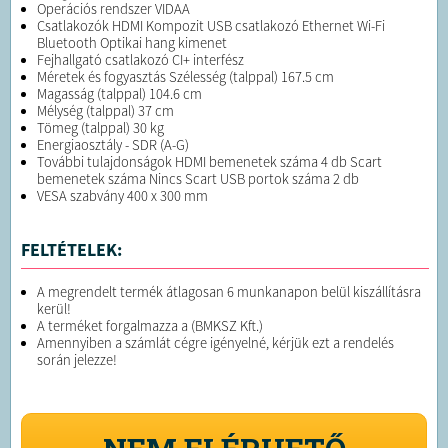
Operációs rendszer VIDAA
Csatlakozók HDMI Kompozit USB csatlakozó Ethernet Wi-Fi
Bluetooth Optikai hang kimenet
Fejhallgató csatlakozó CI+ interfész
Méretek és fogyasztás Szélesség (talppal) 167.5 cm
Magasság (talppal) 104.6 cm
Mélység (talppal) 37 cm
Tömeg (talppal) 30 kg
Energiaosztály - SDR (A-G)
További tulajdonságok HDMI bemenetek száma 4 db Scart
bemenetek száma Nincs Scart USB portok száma 2 db
VESA szabvány 400 x 300 mm
FELTÉTELEK:
A megrendelt termék átlagosan 6 munkanapon belül kiszállításra
kerül!
A terméket forgalmazza a (BMKSZ Kft.)
Amennyiben a számlát cégre igényelné, kérjük ezt a rendelés
során jelezze!